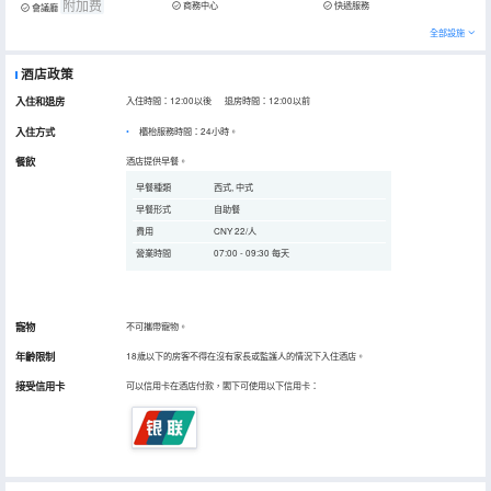
附加费
商務中心
快遞服務
會議廳
全部設施
酒店政策
入住和退房
入住時間：12:00以後 退房時間：12:00以前
入住方式
櫃枱服務時間：24小時。
餐飲
酒店提供早餐。
早餐種類
西式, 中式
早餐形式
自助餐
費用
CNY 22/人
營業時間
07:00 - 09:30 每天
寵物
不可攜帶寵物。
年齡限制
18歲以下的房客不得在沒有家長或監護人的情況下入住酒店。
接受信用卡
可以信用卡在酒店付款，閣下可使用以下信用卡：