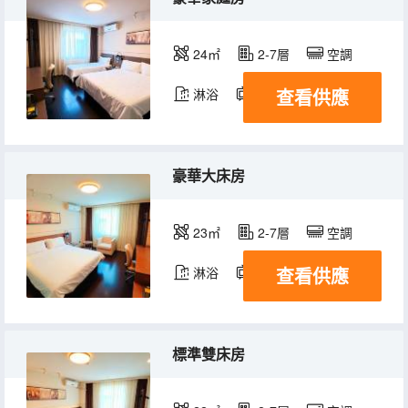
24㎡
2-7層
空調
查看供應
淋浴
電視機
豪華大床房
23㎡
2-7層
空調
查看供應
淋浴
電視機
標準雙床房