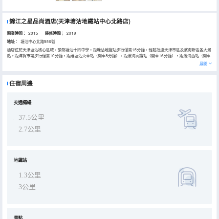
錦江之星品尚酒店(天津塘沽地鐵站中心北路店)
開業時間：
2015
装修時間；
2019
地址：
塘沽中心北路556號
酒店位於天津塘沽核心區域，緊鄰塘沽十四中學。距塘沽地鐵站步行僅需15分鐘，輕鬆抵達天津市區及濱海新區各大景
點。距洋貨市場步行僅需10分鐘，距離塘沽火車站（開車8分鐘），距濱海高鐵站（開車16分鐘），距濱海西站（開車
19分鐘），距天津濱海國際機場（開車36分鐘），距天津國際郵輪母港（開車37分鐘），距國家海洋博物館（開車30
展開
分鐘），距泰達航母主題公園（開車36分鐘），距方特歡樂世界（開車29分鐘），距東疆港海灘（開車28分鐘），距
東疆親海公園（開車28分鐘），距臨港海岸線公園（開車31分鐘），距媽祖文化園（開車36分鐘），距北塘古鎮（開
車21分鐘）、距濱海圖書館（開車13分鐘）。 酒店周邊商業設施齊全，是商務出行和旅遊住宿的理想選擇。 周邊餐
住宿周邊
飲：寬記老門口、北塘小毛漁家、衚衕海鮮、小紅門海鮮、大民海鮮、小滿海鮮。 周邊購物：金隅嘉品MALL（開車8
分鐘）、萬達廣場（開車13分鐘）、金元寶濱海國際購物中心（開車12分鐘）吾悅廣場（開車14分鐘） 周邊超市：華
潤萬家、7-11 農貿市場：中心北路市場 酒店擁有多種房型，包括舒適大床房、雙床房、家庭房，所有客房均配備免費
高速WiFi、高清電視、空調、獨立衞浴24小時熱水、行李寄存等，為您提供温馨舒適的入住體驗。此外，酒店每日提供
交通樞紐
豐盛的自助早餐，讓您以充沛的精力開啟美好的一天。 連鎖品質：錦江之星系列酒店，品質可靠，服務貼心。 適合人
羣：商務出差（臨近開發區），適合商務人士。 旅遊度假：周邊景點豐富，適合家庭出遊、情侶度假。 中轉住宿：靠近
37.5公里
地鐵站，方便前往天津市區、火車站、濱海國際機場及郵輪母港。
2.7公里
地鐵站
1.3公里
3公里
景點