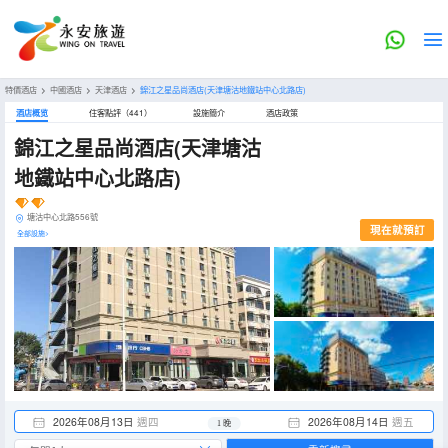
特價酒店
>
中國酒店
>
天津酒店
>
錦江之星品尚酒店(天津塘沽地鐵站中心北路店)
酒店概览
住客點評（441）
設施簡介
酒店政策
錦江之星品尚酒店(天津塘沽
地鐵站中心北路店)
塘沽中心北路556號
現在就預訂
全部設施>
2026年08月13日
週四
2026年08月14日
週五
1 晚