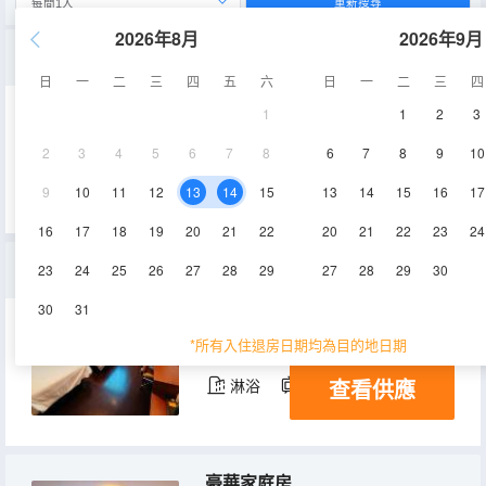
重新搜尋
2026年8月
2026年9月
零壓大床房
日
一
二
三
四
五
六
日
一
二
三
四
1
1
2
3
23㎡
5-6層
空調
2
3
4
5
6
7
8
6
7
8
9
10
查看供應
淋浴
電視機
9
10
11
12
13
14
15
13
14
15
16
17
16
17
18
19
20
21
22
20
21
22
23
24
豪華雙床房-50寸液晶電視
23
24
25
26
27
28
29
27
28
29
30
30
31
23㎡
2-7層
空調
*所有入住退房日期均為目的地日期
查看供應
淋浴
電視機
豪華家庭房