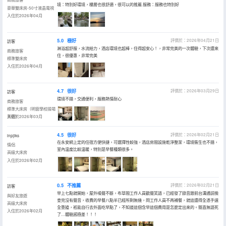
境：特別好環境，樓層也很舒適，很可以的推薦 服務：服務也特別好
豪華雙床房-50寸液晶電視
入住於2026年04月
5.0
極好
評價於：2026年04月21日
訪客
淋浴超舒服，水流給力，酒店環境也超棒，住得超安心！，非常完美的一次體驗，下次還來
商務旅客
住，很優惠，非常完美
標準雙床房
入住於2026年04月
4.7
很好
評價於：2026年03月29日
訪客
環境不錯，交通便利，服務熱情耐心
商務旅客
標準大床房（明窗學校操場
景觀）
入住於2026年03月
4.5
很好
評價於：2026年02月21日
lnpjlks
在永安網上定的住宿方便快捷，可選擇性較強，酒店房間設施乾淨整潔，環境衞生也不錯，
情侶
室內温度比較温暖，特別是早餐種類很多。
高級大床房
入住於2026年02月
0.5
不推薦
評價於：2026年02月21日
訪客
早上七點就開始，屋外噪聲不斷，布草間工作人員歡聲笑語，已經發了錄音跟前台溝通説檢
與好友旅遊
查完沒有聲音，收費的早餐八點半已經所剩無幾，問工作人員不再補餐，就這還得全憑手速
高級大床房
全靠搶，衹能自行去外面吃早點了，不知道這個含早這個費用是怎麼定出來的。簡直無語死
入住於2026年02月
了…體驗感極差！！！