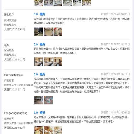
5.0
極好
評價於：2026年02月05日
匿名用戶
去考試訂的這家酒店，前台還免費延長了退房時間，酒店特別特別暖和，非常舒適，酒店離
與好友旅遊
考點很近，走路過去很方便！
標準雙床房
入住於2025年12月
5.0
極好
評價於：2026年01月26日
訪客
乾淨整潔無異味，前台接待人員服務特別好。周邊吃喝玩樂樣樣全。門口有公交，打車也隨
家庭旅遊
叫隨到。超出我的預期，我覺得非常好。
標準雙床房
入住於2026年01月
5.0
極好
評價於：2026年01月16日
Faersitedaokala
作為經常出差的商務人士，這家酒店真的戳中了我的所有需求。地理位置優越，離辦事的地
商務旅客
方很近，節省了不少通勤時間。房間的辦公桌椅很舒服，網速超快，處理文件完全不卡頓。
標準大床房（明窗學校操場
早餐的中式套餐很合胃口，能快速補充能量開啟一天的工作。酒店的停車場也很寬敞，停車
景觀）
入住於2026年01月
方便。整體體驗感拉滿，以後來這座城市出差，就認準這家了！
5.0
極好
評價於：2025年12月07日
Fengwanghengfeng
隔音非常好，尤其是415房間，左鄰右舍怎麼大聲都聽不到，我來考試的，睡得特別安穩。
商務旅客
給前台100星好評，希望老闆能給前台漲工資，早餐也特別豐富，非常好吃。
標準大床房（明窗學校操場
景觀）
入住於2025年12月