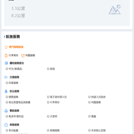
3.3公里
8.2公里
設施服務
熱門服務設施
行李寄存
叫醒服務
櫃枱服務語言
中文(普通話)
英語
交通服務
叫車服務
前台服務
禮賓服務
電子身份證入住
快速入住退房
前台貴重物品保險櫃
行李寄存
叫醒服務
餐飲服務
售貨亭/便利店
大堂吧
餐廳
商務服務
多功能廳
商務服務
共享辦公空間