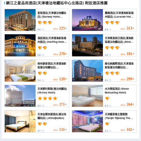
錦江之星品尚酒店(天津塘沽地鐵站中心北路店)
附近酒店推薦
星程酒店(天津塘沽地鐵站
麗楓酒店(天津濱海新區福
店) (Starway Hotel
州道店) (Lavande Hotel
(Tianjin Tanggu Subway
(Tianjin Binhai New
Station))
Area Fuzhoudao))
225+
313+
HKD
HKD
4.6
/ 5
4.8
/ 5
漢庭酒店(天津濱海新區福
天津賓島假日酒店(濱海新
州道店) (HanTing Hotel
區塘沽地鐵站店) (Bindao
(Tianjin Binhai New
Holiday Inn(Tanggu
Area Fuzhoudao))
Commercial Center
Store, Binhai New
270+
181+
HKD
HKD
4.8
/ 5
4.6
/ 5
Area))
格林豪泰酒店(天津濱海新
維也納國際酒店(天津濱海
區塘沽地鐵站店)
新區塘沽地鐵站店)
(GreenTree Hotel
(Vienna International
(Tianjin Binhai New
Hotel (Tanggu Metro
Area Tanggu Subway
Station Branch, Binhai
128+
299+
HKD
HKD
4.4
/ 5
4.5
/ 5
Station))
New Area, Tianjin))
天津勝利賓館(塘沽地鐵站)
水沐華庭酒店 (Water
(Victory Hotel)
Muhuating Hotel)
271+
264+
HKD
HKD
4.5
/ 5
4.3
/ 5
天津金匯快捷酒店(塘沽地
天津藝家隆主題賓館
鐵站店) (Jinhuijiudian)
(Tianjin Yijialong Theme
Hotel)
131+
102+
HKD
HKD
4.7
/ 5
2.2
/ 5