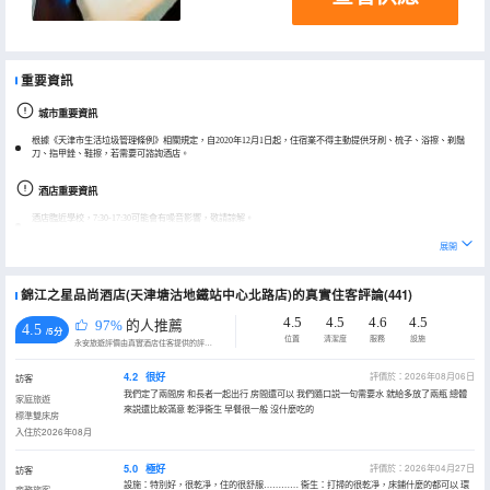
重要資訊
城市重要資訊
根據《天津市生活垃圾管理條例》相關規定，自2020年12月1日起，住宿業不得主動提供牙刷、梳子、浴擦、剃鬚
刀、指甲銼、鞋擦，若需要可諮詢酒店。
酒店重要資訊
酒店臨近學校，7:30-17:30可能會有噪音影響，敬請諒解。
展開
錦江之星品尚酒店(天津塘沽地鐵站中心北路店)的真實住客評論(441)
4.5
4.5
4.6
4.5
97%
的人推薦
4.5
/5分
位置
清潔度
服務
設施
永安旅遊評價由真實酒店住客提供的評價。
4.2
很好
評價於：2026年08月06日
訪客
我們定了兩間房 和長者一起出行 房間還可以 我們隨口説一句需要水 就給多放了兩瓶 總體
家庭旅遊
來説還比較滿意 乾淨衞生 早餐很一般 沒什麼吃的
標準雙床房
入住於2026年08月
5.0
極好
評價於：2026年04月27日
訪客
設施：特別好，很乾凈，住的很舒服………… 衞生：打掃的很乾凈，床鋪什麼的都可以 環
商務旅客