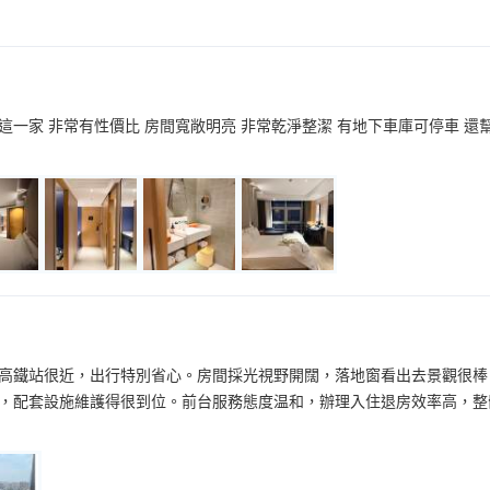
這一家 非常有性價比 房間寬敞明亮 非常乾淨整潔 有地下車庫可停車 還
高鐵站很近，出行特別省心。房間採光視野開闊，落地窗看出去景觀很棒
，配套設施維護得很到位。前台服務態度温和，辦理入住退房效率高，整