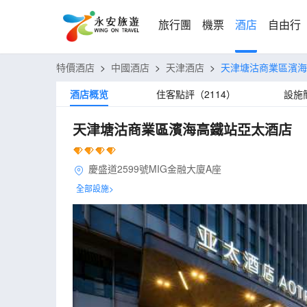
旅行團
機票
酒店
自由行
特價酒店
>
中國酒店
>
天津酒店
>
天津塘沽商業區濱海
酒店概览
住客點評（2114）
設施
天津塘沽商業區濱海高鐵站亞太酒店
慶盛道2599號MIG金融大廈A座
全部設施>