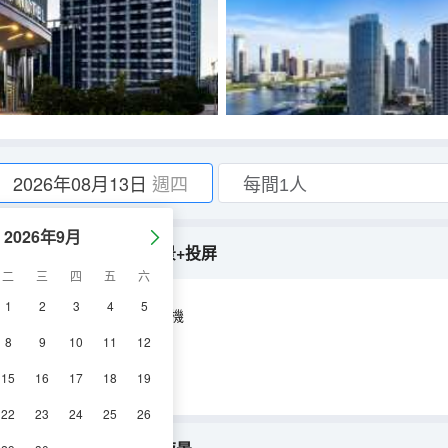
2026年08月13日
週四
2026年9月
+亞朵星球睡枕+高空城景+投屏
二
三
四
五
六
1
2
3
4
5
空調
淋浴
電視機
8
9
10
11
12
15
16
17
18
19
22
23
24
25
26