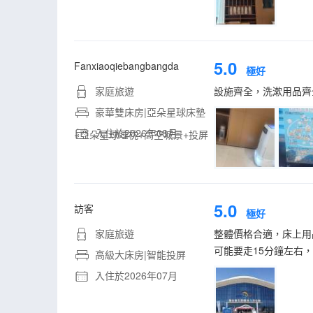
5.0
Fanxiaoqiebangbangda
極好
家庭旅遊
設施齊全，洗漱用品齊
豪華雙床房|亞朵星球床墊
入住於2026年08月
+亞朵星球睡枕+高空城景+投屏
5.0
訪客
極好
家庭旅遊
整體價格合適，床上用
可能要走15分鐘左右
高級大床房|智能投屏
入住於2026年07月