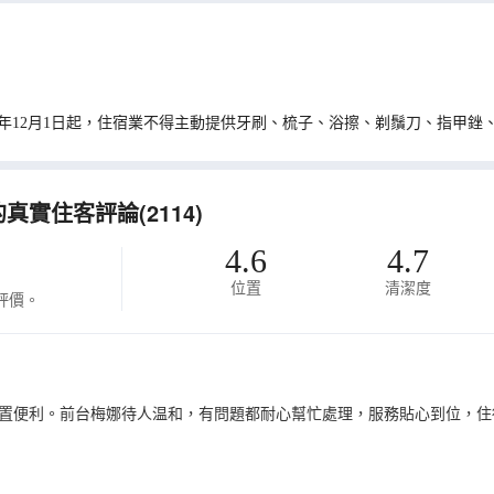
0年12月1日起，住宿業不得主動提供牙刷、梳子、浴擦、剃鬚刀、指甲銼
實住客評論(2114)
4.6
4.7
位置
清潔度
評價。
置便利。前台梅娜待人温和，有問題都耐心幫忙處理，服務貼心到位，住