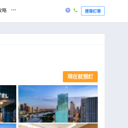
...
攻略
搜尋訂單
現在就預訂