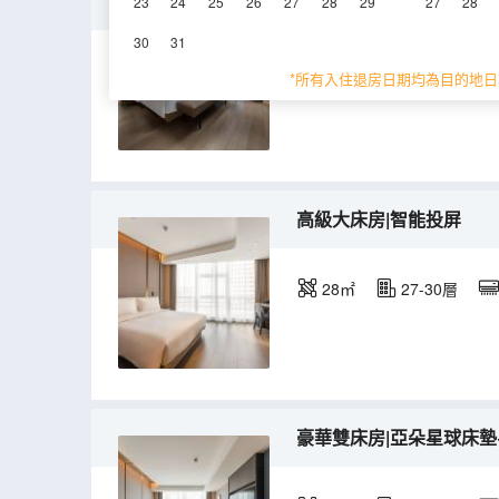
幾木海景套房|亞朵星球床
23
24
25
26
27
28
29
27
28
30
31
65㎡
30層
空
*所有入住退房日期均為目的地日
高級大床房|智能投屏
28㎡
27-30層
豪華雙床房|亞朵星球床墊