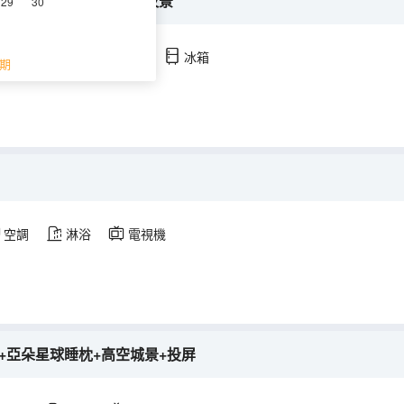
墊+亞朵星球睡枕+海河夜景
29
30
調
淋浴
電視機
冰箱
期
空調
淋浴
電視機
+亞朵星球睡枕+高空城景+投屏