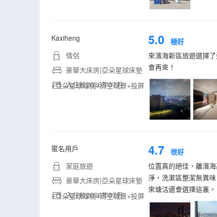
5.0
Kaxiheng
極好
情侶
來濱海新區旅遊選擇了
會再來！
豪華大床房|亞朵星球床墊
入住於2026年07月
+亞朵星球睡枕+高空城景+投屏
4.7
匿名用戶
很好
家庭旅遊
位置真的絕佳，離濱海
淨，洗漱區整潔無異味
豪華大床房|亞朵星球床墊
來塘沽還會選擇這裏。
入住於2026年07月
+亞朵星球睡枕+高空城景+投屏