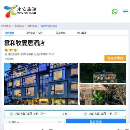
特價酒店
>
中國酒店
>
雲和酒店
>
雲和牧雲居酒店
酒店概览
住客點評（725）
設施簡介
酒店政策
雲和牧雲居酒店
梯田景區崇頭鎮坑根村柳山頭西南方向200米
現在就預訂
全部設施>
2026年08月10日
週一
2026年08月11日
週二
1 晚
重新搜尋