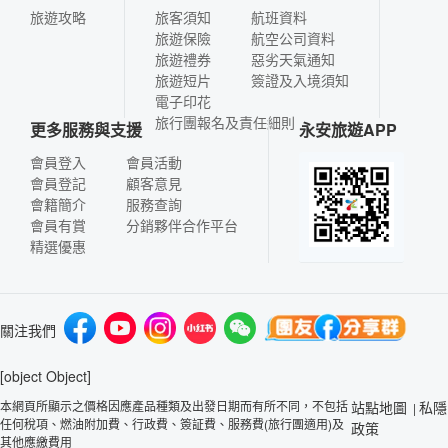
旅遊攻略
旅客須知
航班資料
旅遊保險
航空公司資料
旅遊禮券
惡劣天氣通知
旅遊短片
簽證及入境須知
電子印花
旅行團報名及責任細則
更多服務與支援
永安旅遊APP
會員登入
會員活動
會員登記
顧客意見
會籍簡介
服務查詢
會員有賞
分銷夥伴合作平台
精選優惠
關注我們
[object Object]
本網頁所顯示之價格因應產品種類及出發日期而有所不同，不包括
站點地圖
私隱
|
任何稅項、燃油附加費、行政費、簽証費、服務費(旅行團適用)及
政策
其他應繳費用