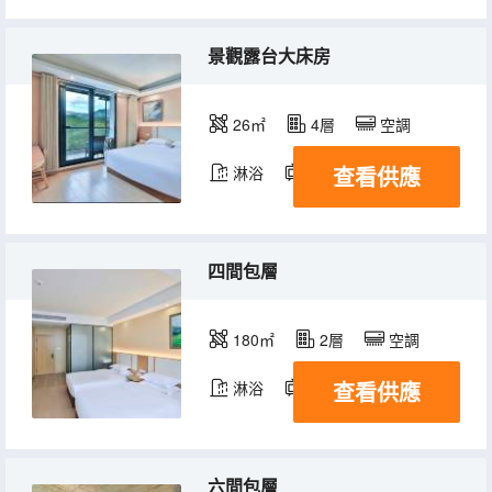
景觀露台大床房
26㎡
4層
空調
查看供應
淋浴
電視機
四間包層
180㎡
2層
空調
查看供應
淋浴
電視機
六間包層