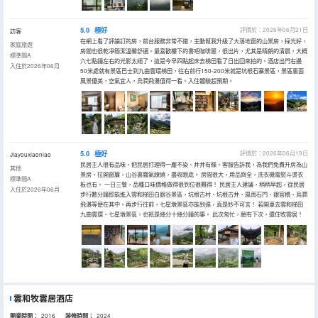
5.0
極好
評價於：2026年06月21日
訪客
在網上看了評論訂的房，前台服務非常不錯，主動幫我升級了大落地窗的山景房，採光好，
家庭旅遊
房間也很乾凈簡潔温馨舒適。最喜歡樓下的書吧咖啡屋，很出片，尤其是晴朗的清晨，大概
標準間A
六七點鐘左右的光影太絕了，這是今早四點起床去梯田看了日出回來拍的。酒店出門右邊
入住於2026年06月
50米處就有景區巴士到九曲雲環梯田，往右前行150-200米就是坑根石寨景區，景區裏面
風景優美，空氣宜人，烏澗飛瀑值得一看。入住體驗超預期。
5.0
極好
評價於：2026年06月19日
Jiayouxiaoniao
民居主人很有品味，把民居打理得一塵不染、井井有條。客服告訴我，為我們免費升房為山
其他
景房，拉開窗簾，山谷裏霧氣繚繞，盡收眼底。 房間很大，用品齊全，洗衣機電熨斗燙衣
標準間A
板也有。 一日三餐，品種口味價格做得很到位很難得！ 民居主人建議，稍稍早起，從民居
入住於2026年06月
步行數分鐘即能進入雲和梯田白銀谷景區，坑根古村、坑根古井、風雨石門、銀官橋、烏澗
飛瀑等便在其中。再步行往前，七星墩景區亦能到達，真是妙不可言！ 若開車去雲和梯田
九曲雲環、七星墩景區，也衹是幾分十幾分鐘的事。 此次匆忙，願有下次，還住牧雲居！
雲和牧雲居酒店
開業時間：
2016
装修時間；
2024