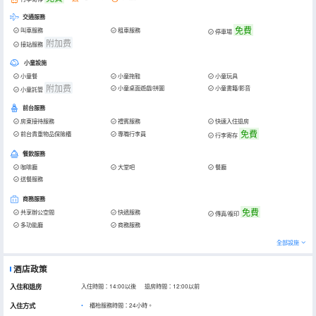
交通服務
免費
叫車服務
租車服務
停車場
附加费
接站服務
小童設施
小童餐
小童拖鞋
小童玩具
附加费
小童桌面遊戲/拼圖
小童書籍/影音
小童託管
前台服務
房東接待服務
禮賓服務
快速入住退房
免費
前台貴重物品保險櫃
專職行李員
行李寄存
餐飲服務
咖啡廳
大堂吧
餐廳
送餐服務
商務服務
免費
共享辦公空間
快遞服務
傳真/複印
多功能廳
商務服務
全部設施
酒店政策
入住和退房
入住時間：14:00以後 退房時間：12:00以前
入住方式
櫃枱服務時間：24小時。