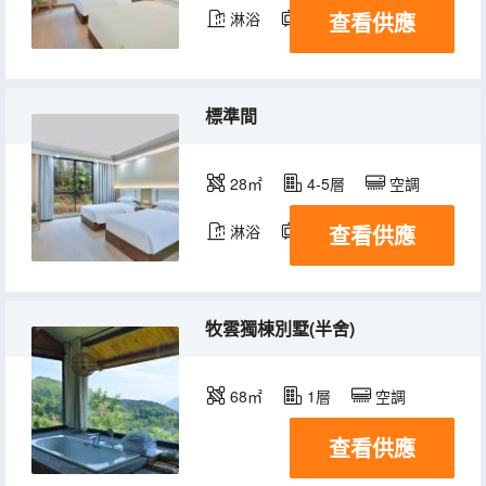
查看供應
淋浴
電視機
標準間
28㎡
4-5層
空調
查看供應
淋浴
電視機
牧雲獨棟別墅(半舍)
68㎡
1層
空調
查看供應