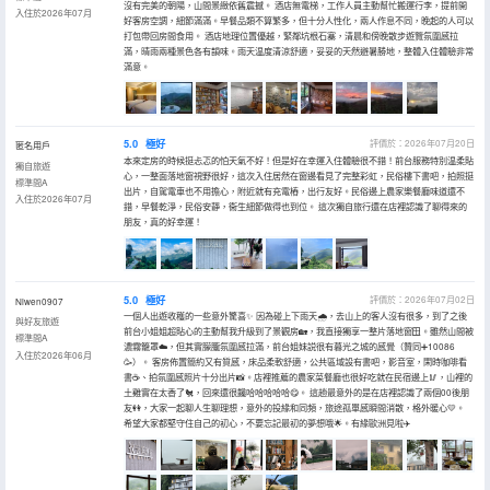
沒有完美的朝陽，山間景緻依舊震撼。 酒店無電梯，工作人員主動幫忙搬運行李，提前開
入住於2026年07月
好客房空調，細節滿滿。早餐品類不算繁多，但十分人性化，兩人作息不同，晚起的人可以
打包帶回房間食用。 酒店地理位置優越，緊鄰坑根石寨，清晨和傍晚散步遊覽氛圍感拉
滿，晴雨兩種景色各有韻味。雨天温度清涼舒適，妥妥的天然避暑勝地，整體入住體驗非常
滿意。
5.0
極好
評價於：2026年07月20日
匿名用戶
本來定房的時候挺忐忑的怕天氣不好！但是好在幸運入住體驗很不錯！前台服務特別温柔貼
獨自旅遊
心，一整面落地窗視野很好，這次入住居然在窗邊看見了完整彩虹，民俗樓下書吧，拍照挺
標準間A
出片，自駕電車也不用擔心，附近就有充電樁，出行友好。民俗邊上農家樂餐廳味道還不
入住於2026年07月
錯，早餐乾淨，民俗安靜，衞生細節做得也到位。 這次獨自旅行還在店裡認識了聊得來的
朋友，真的好幸運！
5.0
極好
評價於：2026年07月02日
Niwen0907
一個人出遊收穫的一些意外驚喜✨ 因為碰上下雨天🌧️，去山上的客人沒有很多，到了之後
與好友旅遊
前台小姐姐超貼心的主動幫我升級到了景觀房🏡，我直接獨享一整片落地窗🪟。雖然山間被
標準間A
濃霧籠罩☁️，但其實朦朧氛圍感拉滿，前台姐妹説很有暮光之城的感覺（贊同➕10086
入住於2026年06月
🥳）。 客房佈置簡約又有質感，床品柔軟舒適，公共區域設有書吧，影音室，閑時咖啡看
書☕、拍氛圍感照片十分出片📸。店裡推薦的農家菜餐廳也很好吃就在民宿邊上🥢，山裡的
土雞實在太香了🐔，回來還很饞哈哈哈哈哈😋。 這趟最意外的是在店裡認識了兩個00後朋
友👭，大家一起聊人生聊理想，意外的投緣和同頻，旅途孤單感瞬間消散，格外暖心💛。
希望大家都堅守住自己的初心，不要忘記最初的夢想哦🌟。有緣歐洲見啦✈️