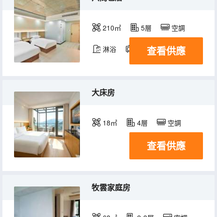
210㎡
5層
空調
查看供應
淋浴
電視機
大床房
18㎡
4層
空調
查看供應
牧雲家庭房