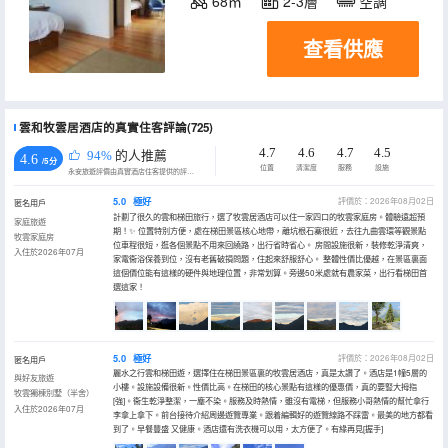
68㎡
2-3層
空調
查看供應
雲和牧雲居酒店的真實住客評論(725)
4.7
4.6
4.7
4.5
94%
的人推薦
4.6
/5分
位置
清潔度
服務
設施
永安旅遊評價由真實酒店住客提供的評價。
5.0
極好
評價於：2026年08月02日
匿名用戶
計劃了很久的雲和梯田旅行，選了牧雲居酒店可以住一家四口的牧雲家庭房。體驗遠超預
家庭旅遊
期！✨ 位置特別方便，處在梯田景區核心地帶，離坑根石寨很近，去往九曲雲環等觀景點
牧雲家庭房
位車程很短，逛各個景點不用來回繞路，出行省時省心。 房間設施很新，裝修乾淨清爽，
入住於2026年07月
家電衞浴保養到位，沒有老舊破損問題，住起來舒服舒心。 整體性價比優越，在景區裏面
這個價位能有這樣的硬件與地理位置，非常划算。旁邊50米處就有農家菜，出行看梯田首
選這家！
5.0
極好
評價於：2026年08月02日
匿名用戶
麗水之行雲和梯田遊，選擇住在梯田景區裏的牧雲居酒店，真是太讚了。酒店是1幢5層的
與好友旅遊
小樓。設施設備很新。性價比高。在梯田的核心景點有這樣的優惠價，真的要豎大拇指
牧雲獨棟別墅（半舍）
[強]。衞生乾淨整潔，一塵不染。服務及時熱情，雖沒有電梯，但服務小哥熱情的幫忙拿行
入住於2026年07月
李拿上拿下。前台接待介紹周邊遊覽專業。跟着編輯好的遊覽線路不踩雷。最美的地方都看
到了。早餐豐盛 又健康。酒店還有洗衣機可以用，太方便了。有緣再見[握手]