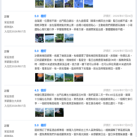
5.0
極好
評價於：2026年07月24日
訪客
自駕遊，位置很不錯，出門逛白銀谷、去九曲雲環（開車大概四五分鐘）看日出都不遠。房
家庭旅遊
間乾淨整潔，坐在屋裡就能欣賞山景。店裡小姐姐很貼心，主動給我們規劃遊玩路線，小哥
標準間A
還貼心幫忙搬行李。早餐簡單乾淨，停車方便，很適閤家庭出遊，整體體驗很不戳。
入住於2026年07月
5.0
極好
評價於：2026年07月23日
訪客
計劃來梯田遊覽，收藏了幾家店鋪。有緣選擇了雲和梯田牧雲居這家。房間新，性價比高。
家庭旅遊
訂的是觀景套房，有大露台，視線很好。看星空，看日出晚霞雲海都是OK的。服務熱情及
景觀露台套房
時，隔壁50米處就有農家菜品嚐。很方便。樓下就可以停車，也可以停在旁邊30米處的停
入住於2026年07月
車場，電車友好，有一排充電樁。退房時落下充電器，前台及時幫助寄回。很贊。
4.5
很好
評價於：2026年07月21日
訪客
地理位置是極好的，出門右轉五分鐘就是古村落，我們是第二天一早4:40左右出發，開車
家庭旅遊
十分鐘左右到達，雲和梯田看日出，景色很美。老闆和前台小姐姐都很熱心，一個幫忙拿行
景觀露台大床房
李，一個把攻略發給我。窗外風景是無敵好的，衞生算合格吧，性價比還行，不錯。
入住於2026年07月
5.0
極好
評價於：2026年07月20日
訪客
提前預訂了景區酒店標準間，辦理入住時前台工作人員熱情貼心，細緻講解了景區遊玩路
家庭旅遊
線，還免費幫我們升級成觀景房型。窗外風光旖旎，本想觀賞日出，當日多雲霧氣偏重，雖
標準間A