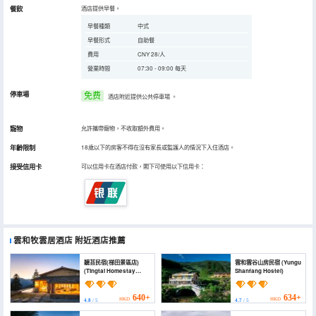
餐飲
酒店提供早餐。
早餐種類
中式
早餐形式
自助餐
費用
CNY 28/人
營業時間
07:30 - 09:00 每天
停車場
免费
酒店附近提供公共停車場
。
寵物
允許攜帶寵物，不收取額外費用。
年齡限制
18歲以下的房客不得在沒有家長或監護人的情況下入住酒店。
接受信用卡
可以信用卡在酒店付款，閣下可使用以下信用卡：
雲和牧雲居酒店
附近酒店推薦
聽苔民宿(梯田景區店)
雲和雲谷山房民宿 (Yungu
(Tingtai Homestay
Shanfang Hostel)
(Titian Scenic Area))
640+
634+
HKD
HKD
4.8
/ 5
4.7
/ 5