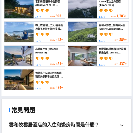
雲和梯田·聽風小院民宿
AirArk雲上方舟民宿
(Courtyard of the
(AirArk Stay)
Whispering Wind)
925+
1,783+
HKD
HKD
4.9
/ 5
4.8
/ 5
梯田牧雲·雲上五天·雲海山
雲和甲舍在田間健康民宿
居親子度假美宿(七星墩觀
(Jiashe Zaitianjian
景台店) (Yun Shang Wu
Health Hostel)
Tian Guesthouse)
445+
589+
HKD
HKD
4.7
/ 5
4.6
/ 5
小埠里民宿 (Xiaobuli
坐看雲起(雲和梯田七星墩
Homestay)
觀景台店) (Yunhe
Terrace Sit and Watch
Yunqi Homestay)
451+
437+
HKD
HKD
4.9
/ 5
4.5
/ 5
如院小住·Modern輕智能
現代美學親子度假民宿 (雲
和梯田景區店) ("Ru Yuan
Xiao Zhu" B&B in Yunhe
Terrace.)
434+
HKD
4.8
/ 5
常見問題
雲和牧雲居酒店的入住和退房時間是什麼？