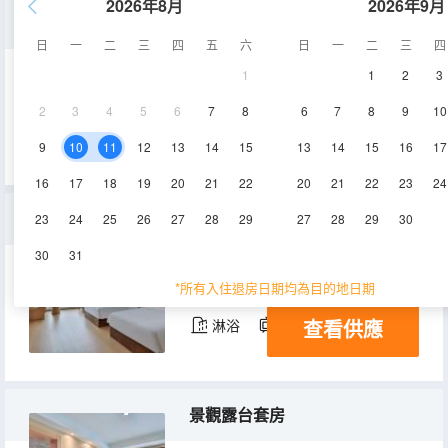
2026年8月
2026年9月
牧雲大床房
日
一
二
三
四
五
六
日
一
二
三
四
1
1
2
3
68㎡
1層
空調
2
3
4
5
6
7
8
6
7
8
9
10
查看供應
9
10
11
12
13
14
15
13
14
15
16
17
16
17
18
19
20
21
22
20
21
22
23
24
景觀雙床房
23
24
25
26
27
28
29
27
28
29
30
30
31
28㎡
2-3層
空調
*所有入住退房日期均為目的地日期
查看供應
淋浴
電視機
景觀露台套房