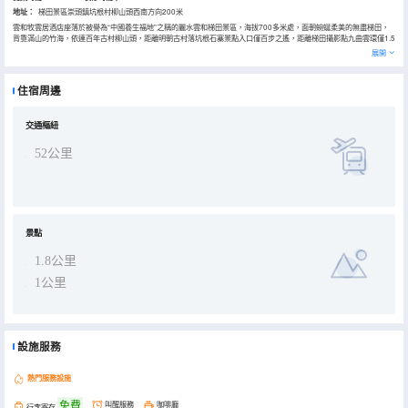
地址：
梯田景區崇頭鎮坑根村柳山頭西南方向200米
雲和牧雲居酒店座落於被譽為“中國養生福地”之稱的麗水雲和梯田景區，海拔700多米處，面朝蜿蜒柔美的無盡梯田，
背靠滿山的竹海，依連百年古村柳山頭，距離明朝古村落坑根石寨景點入口僅百步之遙，距離梯田攝影點九曲雲環僅1.5
公里。地理位置好。
展開
此地氣温涼爽濕潤，是您休閒度假的優選。俯視梯田，眺望遠山，盡享雲和美之精妙。 酒店風格洋溢着簡約樸實的氣
息，綠蔭環經，芳馨清逸，獨享自然田園之幽靜。酒店後花園有甘美山泉自竹林來，四周配有茶樹若干，茶農每年只採
一季，供您品飲甘露，潤心靈之美。“牧雲居”是雲端之上的任意，酒店奉行簡單主義的生活理念，因快樂源於單純，惆
住宿周邊
悵與苦悶來自心緒，將單純與快樂用心詮釋。
交通樞紐
52公里
景點
1.8公里
1公里
設施服務
熱門服務設施
免費
叫醒服務
咖啡廳
行李寄存