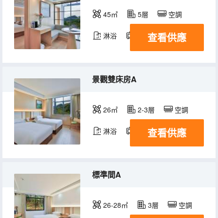
45㎡
5層
空調
查看供應
淋浴
電視機
景觀雙床房A
26㎡
2-3層
空調
查看供應
淋浴
電視機
標準間A
26-28㎡
3層
空調