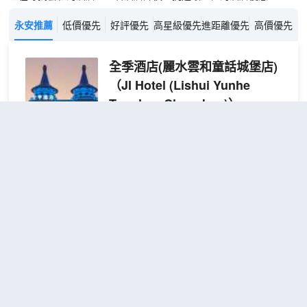
永安推薦
低價優先
好評優先
高星級優先
進距離優先
高價優先
全季酒店(麗水雲和童話城堡店)
（JI Hotel (Lishui Yunhe
Tonghua Chengbao)）
超棒
4.8
786則評價
"前台熱情好
客"
"房間很大"
雲和縣城
距市中心2公里
高級
免費取消
查看優惠
大床
2
1張大床
房
雲和梯田歸野雲海營地
（Clouds
and Terraces return to the
wild sea of clouds camp）