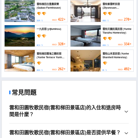
雲和梯田古堡農家樂
雲和紫雲軒民宿
(Gubao Farmhouse)
(Ziyunxuan
Guesthouse)
422+
270+
HKD
HKD
3.8
/ 5
4.6
/ 5
一九民宿 (yijiuminsu)
雲和天籟民風民宿 (Yunhe
Tianzhu Homestay)
328+
334+
HKD
HKD
4.5
/ 5
4.6
/ 5
雲和梯田雲海之戀民宿
雲和山禾里民宿 (Yunhe
(Yunhe Terrace Yunhai
Shanheli Homestay)
Zhilian Homestay)
262+
492+
HKD
HKD
4.6
/ 5
0
/ 5
常見問題
雲和田園牧歌民宿(雲和梯田景區店)的入住和退房時
間是什麼？
雲和田園牧歌民宿(雲和梯田景區店)是否提供早餐？