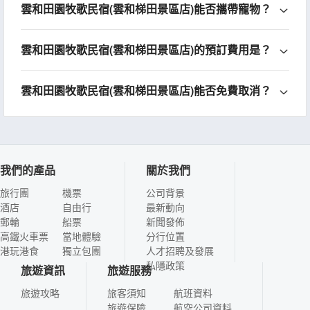
雲和田園牧歌民宿(雲和梯田景區店)能否攜帶寵物？
雲和田園牧歌民宿(雲和梯田景區店)的預訂費用是？
雲和田園牧歌民宿(雲和梯田景區店)能否免費取消？
我們的產品
關於我們
旅行團
機票
公司背景
酒店
自由行
最新動向
郵輪
船票
新聞發佈
高鐵火車票
當地體驗
分行位置
港玩港食
獨立包團
人才招聘及發展
私隱政策
旅遊資訊
旅遊服務
旅遊攻略
旅客須知
航班資料
旅遊保險
航空公司資料