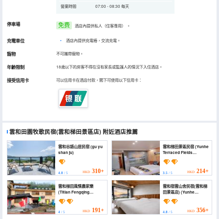
營業時間
07:00 - 08:30 每天
停車場
免费
酒店內提供私人（住客專用）
。
充電車位
•
酒店內提供充電樁，交流充電。
寵物
不可攜帶寵物。
年齡限制
18歲以下的房客不得在沒有家長或監護人的情況下入住酒店。
接受信用卡
可以信用卡在酒店付款，閣下可使用以下信用卡：
雲和田園牧歌民宿(雲和梯田景區店)
附近酒店推薦
雲和谷語山居民宿 (gu yu
雲和梯田景區民宿 (Yunhe
shan ju)
Terraced Fields
Homestay)
310+
214+
HKD
HKD
4.8
/ 5
3.5
/ 5
雲和梯田風情農家樂
雲和宿雲山舍民宿(雲和梯
(Titian Fengqing
田景區店) (Yunhe
Farmhouse)
Homestay Yunshanshe
Homestay (Yunhe
Terrace Scenic Area))
191+
356+
HKD
HKD
4
/ 5
4.8
/ 5