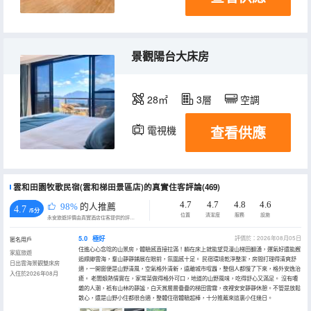
景觀陽台大床房
28㎡
3層
空調
查看供應
電視機
雲和田園牧歌民宿(雲和梯田景區店)的真實住客評論(469)
4.7
4.7
4.8
4.6
98%
的人推薦
4.7
/5分
位置
清潔度
服務
設施
永安旅遊評價由真實酒店住客提供的評價。
5.0
極好
評價於：2026年08月05日
匿名用戶
住進心心念唸的山景房，體驗感直接拉滿！躺在床上就能望見漫山梯田翻湧，運氣好還能邂
家庭旅遊
逅縹緲雲海，羣山靜靜鋪展在眼前，氛圍感十足。 民宿環境乾淨整潔，房間打理得清爽舒
日出雲海景觀雙床房
適，一開窗便是山野清風，空氣格外清新，遠離城市喧囂，整個人都慢了下來，格外安逸治
入住於2026年08月
癒。 老闆娘熱情實在，家常菜做得格外可口，地道的山野風味，吃得舒心又滿足。 沒有嘈
雜的人潮，衹有山林的靜謐，白天賞層層疊疊的梯田雲霧，夜裡安安靜靜休憩。不管是放鬆
散心，還是山野小住都很合適，整體住宿體驗超棒，十分推薦來這裏小住幾日。