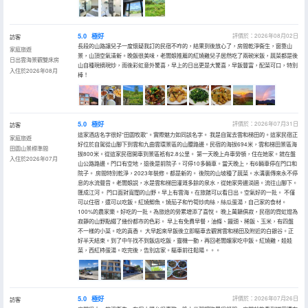
5.0
極好
評價於：2026年08月02日
訪客
長段的山路讓兒子一度懷疑我訂的民宿不咋的，結果到後放心了，房間乾淨衞生，窗靠山
家庭旅遊
景，山頂空氣清新。晚飯很美味，老闆娘推薦的紅燒雞兒子居然吃了兩碗米飯，蔬菜都是後
日出雲海景觀雙床房
山自種現摘現炒，雨後彩虹意外驚喜，早上的日出更是大驚喜，早飯豐富，配菜可口，特別
入住於2026年08月
棒！
5.0
極好
評價於：2026年07月31日
訪客
這家酒店名字很好“田園牧歌”。實際魅力如同該名字。 我是自駕去雲和梯田的。這家民宿正
家庭旅遊
好位於自駕從山腳下到雲和九曲雲環景區的山腰路邊。民宿的海拔694米，雲和梯田景區海
田園山景標準間
拔800米。從這家民宿開車到景區衹有2.8公里。 第一天晚上舟車勞頓，住在她家。就在盤
入住於2026年07月
山公路路邊。門口有空地，退後是前院子。可停10多輛車。當天晚上，有6輛車停在門口和
院子。 房間特別乾淨，2023年裝修。都是新的。 後院的山坡種了蔬菜。水溝裏傳來永不停
息的水流聲音。老闆娘説，水是雲和梯田灌溉多餘的泉水，從她家旁邊淌過。流往山腳下。
匯成江河。 門口面對寬闊的山野。早上有雲海。在旅館可以看日出。空氣好的一批。 不僅
可以住宿，還可以吃飯。紅燒鯽魚。燒茄子和竹筍炒肉絲，絲瓜蛋湯，自己家的食材。
100%的農家樂。好吃的一批。為旅途的勞累增添了喜悅。 晚上萬籟俱寂，民宿的霓虹燈為
寂靜的山野點綴了幾份都市的色彩。 早上有免費早餐，油條、饅頭、稀飯、玉米，有四盤
不一樣的小菜。吃的真香。 大早起來早飯後立即驅車去觀賞雲和梯田及附近的白銀谷。正
好半天結束。到了中午找不到飯店吃飯，靈機一動，再回老闆孃家吃中飯。紅燒雞，娃娃
菜，西紅柿蛋湯。吃完後，告別店家。驅車前往鬆陽。。。
5.0
極好
評價於：2026年07月26日
訪客