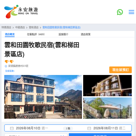
特價酒店
>
中國酒店
>
雲和酒店
>
雲和田園牧歌民宿(雲和梯田景區店)
酒店概览
住客點評（469）
設施簡介
酒店政策
雲和田園牧歌民宿(雲和梯田
景區店)
崇頭鎮趙善村23號
現在就預訂
全部設施>
2026年08月10日
週一
2026年08月11日
週二
1 晚