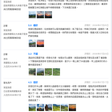
房間很大，乾淨衞生，有個小陽台很喜歡，晚上坐那裡吹風很舒服，房間就能看到梯田還有
家庭旅遊
日出，離景點都很近，5分鐘左右車程，老闆燒得菜很合胃口，三餐都是這裏吃的，雞湯年
超級景觀陽台大床親子套房
糕椒鹽玉米紅燒蝦尖椒牛柳都很推薦，下次來還訂這裏。
A2（可看雲海日出）
入住於2026年07月
5.0
極好
評價於：2026年07月25日
訪客
地理位置超棒的，在房間就可以看到美麗的梯田。為了看日出，特意訂的房間，超棒的！其
家庭旅遊
他房間設施也很齊全。老闆娘超友善。他們家也有餐飲，味道不錯哦，推薦大家入住和在他
超級景觀陽台大床親子套房
們家吃晚飯
A2（可看雲海日出）
入住於2026年07月
3.2
不錯
評價於：2026年07月23日
訪客
酒店的位置還不錯，停車也方便，有陽台可以觀景，就是這個床墊子實在是太硬了 翻身動
其他
一下整個床直晃悠呀 空調也是直對着床，屋子小一晚上開了26度自動，早上起來同行的小
景觀陽台大床房
夥伴還是發燒了
入住於2026年07月
4.5
很好
評價於：2026年07月17日
匿名用戶
民宿位於半山腰，開車到九曲銀環才五分鐘路程。老闆一家很樸實，看點評説老闆菜做得
家庭旅遊
好，就定了晚餐，味道還可以，炒年糕很有鍋氣，最推薦，雞稍微偏鹹一點。附送的早餐種
日出雲海景觀雙床房
類少了一些，希望能夠增加一點肉饅頭之類的。我們因為沒有去山上看日出，就在自己房間
入住於2026年07月
看了下，很美，能夠想象山上一定更美，起得來的話還是推薦去山上看。雲和真的很美，太
喜歡這裏了。