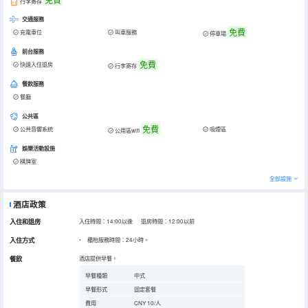
行李寄存
交通服務
免費
充電車位
叫車服務
停車場
前台服務
免費
快速入住退房
行李寄存
餐飲服務
餐廳
公共區
免費
公共音響系統
吸煙區
公用區wifi
娛樂活動設施
棋牌室
全部設施
酒店政策
入住和退房
入住時間：14:00以後 退房時間：12:00以前
入住方式
櫃枱服務時間：24小時。
餐飲
酒店提供早餐。
早餐種類
中式
早餐形式
固定套餐
費用
CNY 10/人