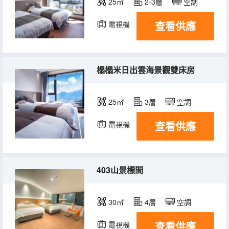
25㎡
2-3層
空調
查看供應
電視機
榻榻米日出雲海景觀雙床房
25㎡
3層
空調
查看供應
電視機
403山景標間
30㎡
4層
空調
查看供應
電視機