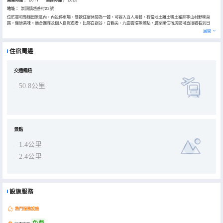
開業時間：
装修時間；
地址：
崇頭鎮趙善村23號
位於雲和縣梯田景區內，內設停車場，餐飲住宿休閒為一體，可容入百人用餐，有當地土雞土鴨土豬蹄等山村野味菜
餚，健康美味。適合團隊及個人自駕遊者，比鄰白銀谷、白鶴尖、九曲雲環等景點，農家樂住宿房間可直接觀看到日
出，鬧中取靜，交通出行十分便利。
展開
客棧每個房型都各不相同，房間設施齊備，温馨雅緻、古樸自然，超大玻璃窗，採光極好。獨立高檔衞浴，電視。24小
時無限量熱水，以及全棉高檔精緻床品，無線高速wifi覆蓋整個農家樂，給您旅行中家的感覺。入住購買景區門票可享優
惠。
住宿周邊
交通樞紐
50.8公里
景點
1.4公里
2.4公里
設施服務
熱門服務設施
免費