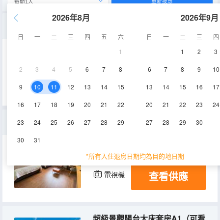
重新搜尋
2026年8月
2026年9月
田園山景標準間
日
一
二
三
四
五
六
日
一
二
三
四
1
1
2
3
28㎡
2-4層
空調
2
3
4
5
6
7
8
6
7
8
9
10
查看供應
電視機
9
10
11
12
13
14
15
13
14
15
16
17
16
17
18
19
20
21
22
20
21
22
23
24
山景親子房
23
24
25
26
27
28
29
27
28
29
30
30
31
32㎡
2-3層
空調
*所有入住退房日期均為目的地日期
查看供應
電視機
超級景觀陽台大床套房A1（可看雲海日出）