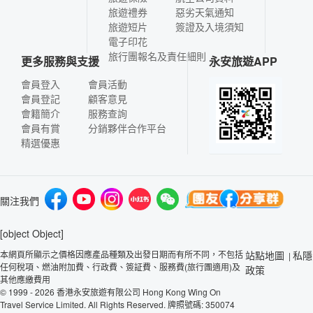
旅遊禮券
惡劣天氣通知
旅遊短片
簽證及入境須知
電子印花
旅行團報名及責任細則
更多服務與支援
永安旅遊APP
會員登入
會員活動
會員登記
顧客意見
會籍簡介
服務查詢
會員有賞
分銷夥伴合作平台
精選優惠
關注我們
[object Object]
本網頁所顯示之價格因應產品種類及出發日期而有所不同，不包括
站點地圖
私隱
|
任何稅項、燃油附加費、行政費、簽証費、服務費(旅行團適用)及
政策
其他應繳費用
© 1999 - 2026 香港永安旅遊有限公司 Hong Kong Wing On
Travel Service Limited. All Rights Reserved. 牌照號碼: 350074