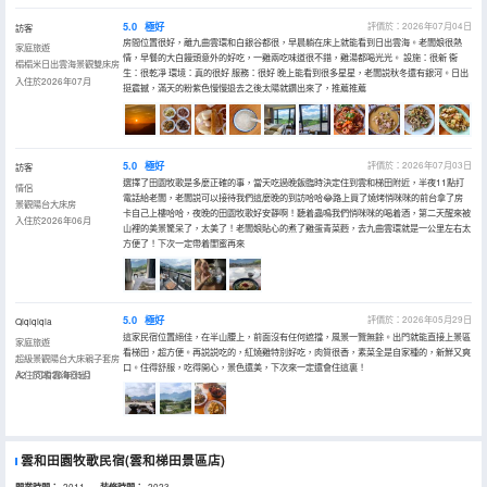
5.0
極好
評價於：2026年07月04日
訪客
房間位置很好，離九曲雲環和白銀谷都很，早晨躺在床上就能看到日出雲海。老闆娘很熱
家庭旅遊
情，早餐的大白饅頭意外的好吃，一雞兩吃味道很不錯，雞湯都喝光光。 設施：很新 衞
榻榻米日出雲海景觀雙床房
生：很乾凈 環境：真的很好 服務：很好 晚上能看到很多星星，老闆説秋冬還有銀河。日出
入住於2026年07月
挺震撼，滿天的粉紫色慢慢退去之後太陽就鑽出來了，推薦推薦
5.0
極好
評價於：2026年07月03日
訪客
選擇了田園牧歌是多麼正確的事，當天吃過晚飯臨時決定住到雲和梯田附近，半夜11點打
情侶
電話給老闆，老闆説可以接待我們這麼晚的到訪哈哈😂路上買了燒烤悄咪咪的前台拿了房
景觀陽台大床房
卡自己上樓哈哈，夜晚的田園牧歌好安靜啊！聽着蟲鳴我們悄咪咪的喝着酒，第二天醒來被
入住於2026年06月
山裡的美景驚呆了，太美了！老闆娘貼心的煮了雞蛋青菜麪，去九曲雲環就是一公里左右太
方便了！下次一定帶着閨蜜再來
5.0
極好
評價於：2026年05月29日
Qiqiqiqia
這家民宿位置絕佳，在半山腰上，前面沒有任何遮擋，風景一覽無餘。出門就能直接上景區
家庭旅遊
看梯田，超方便。再説説吃的，紅燒雞特別好吃，肉質很香，素菜全是自家種的，新鮮又爽
超級景觀陽台大床親子套房
口。住得舒服，吃得開心，景色還美，下次來一定還會住這裏！
A2（可看雲海日出）
入住於2026年05月
雲和田園牧歌民宿(雲和梯田景區店)
2011
2023