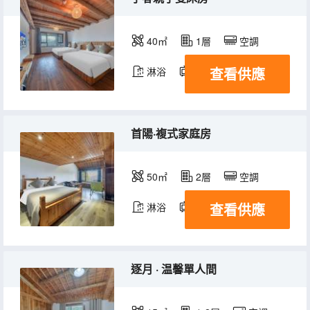
40㎡
1層
空調
查看供應
淋浴
電視機
冰箱
首陽·複式家庭房
50㎡
2層
空調
查看供應
淋浴
電視機
冰箱
逐月 · 温馨單人間