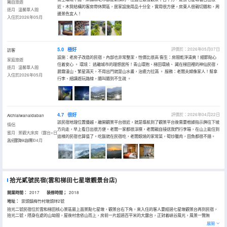
獨自旅遊
近。木質結構的客房帶休閑區，居家設施用品十分全，實用很方便，房東人很親切隨和，周
逐月 · 温馨單人間
邊景色宜人！
入住於2026年05月
5.0
極好
評價於：2026年05月07日
訪客
設施：老房子改造的民宿，內部也非常整潔，性價比很高 衞生：房間乾淨清爽！細節貼心
家庭旅遊
住着安心 。 環境： 逃離城市的理想居所！青山環抱、梯田環繞、 藏在梯田裡的神仙民宿，
逐月 · 温馨單人間
晨霧漫山、繁星滿天，不用出門就是山水畫，治癒力拉滿 。 服務：老闆夫婦像家人！幫拿
入住於2026年05月
行李、細講遊玩路線，隨叫隨到不生疏 。
4.7
很好
評價於：2026年04月22日
Aichiaiwanaidaban
該民宿地理位置優越，離開觀景平台很近，就是導航到了觀景平台後需要根據指示牌往下坡
情侶
方向走，早上看日出很方便。老闆一家都很淳樸，老闆親自接送我們行李箱，在山上能住到
蜜月 · 景觀大床房（露台+日
這樣的民宿也算值了。吃飯就在民宿吃，老闆娘燒的家常菜，筍炒臘肉，田魚都很不錯。
出+雲海+山景）
入住於2026年04月
拾光貳號民宿(雲和梯田七星墩觀景台店)
開業時間：
2017
装修時間；
2018
地址：
崇頭鎮梅竹村墩頭垟2號
拾光二號民宿位於雲和梯田核心景區最上面景點七星墩，觀景台右下角，來入住的客人要經過七星墩觀景台再到民宿，
拾光二號，隱身在處的山坳間，屋後村舍依山而上，房前一片超過百平米的大露台，正對着峽谷風光，風景一覽無
餘。：醉卧茅堂不閉關，覺來開眼見青山，；若你能起早，會看見衝破雲層的日出，若你起得稍遲，會看見煙霧繚繞，
展開