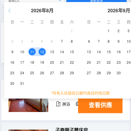
重新搜尋
2026年8月
2026年9月
新月 · 精品雙人間
日
一
二
三
四
五
六
日
一
二
三
四
1
1
2
3
24㎡
1層
空調
2
3
4
5
6
7
8
6
7
8
9
10
查看供應
淋浴
電視機
冰箱
9
10
11
12
13
14
15
13
14
15
16
17
16
17
18
19
20
21
22
20
21
22
23
24
蜜月 · 景觀大床房（露台+日出+雲海+山景）
23
24
25
26
27
28
29
27
28
29
30
30
31
25㎡
2層
空調
*所有入住退房日期均為目的地日期
查看供應
淋浴
電視機
冰箱
子春親子雙床房