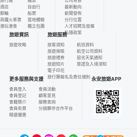
酒店
自由行
最新動向
郵輪
船票
新聞發佈
高鐵火車票
當地體驗
分行位置
港玩港食
獨立包團
人才招聘及發展
私隱政策
旅遊資訊
旅遊服務
旅遊攻略
旅客須知
航班資料
旅遊保險
航空公司資料
旅遊禮券
惡劣天氣通知
旅遊短片
簽證及入境須知
電子印花
旅行團報名及責任細則
更多服務與支援
永安旅遊APP
會員登入
會員活動
會員登記
顧客意見
會籍簡介
服務查詢
會員有賞
分銷夥伴合作平台
精選優惠