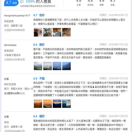
4.8
4.8
4.8
4.5
100%
的人推薦
4.7
/5分
位置
清潔度
服務
設施
永安旅遊評價由真實酒店住客提供的評價。
4.7
很好
評價於：2026年08月07日
Hongmeihuaerkai1977
房間就在七星墩觀景區下面，步行上去衹需三五分鐘，天氣好可以直接在房間露台上看日
家庭旅遊
出，夜晚可以看星星。早餐免費比較豐富，午飯晚飯可以預訂。
逐月 · 温馨單人間
入住於2026年08月
5.0
極好
評價於：2026年07月15日
Zemobaba
還不錯，不過我住的他朋友家，去的時候他們家已經滿了，去的他們的朋友家就隔壁設施也
家庭旅遊
蠻新的，工作蠻好的。接待也比較熱情。離觀景台也很近，也就100米的距離。房間裏也能
子春親子雙床房
看到雲海，不過不巧的是，那天去天氣不太好，霧濛濛的。身體還是推薦的
入住於2026年05月
3.5
不錯
評價於：2026年07月10日
訪客
首先説明一下位置，民宿在七星墩觀景台的正下方，從七星墩觀景台步行到民宿需要五分鐘
與好友旅遊
的時間，下坡還好，但上坡是純純的有氧運動，拉行李箱🧳真的很累很不方便。房間不算很
蜜月 · 景觀大床房（露台+日
大，隔音非常不好，早起看日出定了個四點半的鬧鐘，隔壁房間也是四點半的鬧鐘，我們一
出+雲海+山景）
入住於2026年06月
直聽隔壁的鬧鐘響了十分鐘都沒有關閉！這個民宿唯一的有點就是看日出比較方便！
5.0
極好
評價於：2026年07月06日
訪客
雲和梯田的拾光貳號民宿性價比太高了！ 在七星墩位置，在觀景台正下面，梯田景色一覽
其他
無餘，看日出很方便，太愜意了，訂的房間跟預期一模一樣，很喜歡重點是WiFi很給力，
逐月 · 温馨單人間
設施也完善，用品很全，衞生環境乾淨，公共區域可以看書，書籍很全。床品也很好，純遊
入住於2026年07月