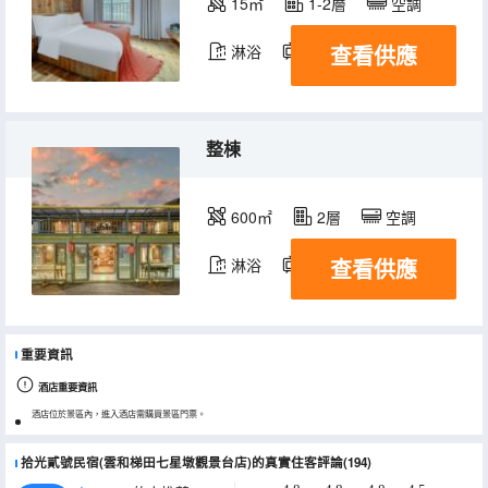
15㎡
1-2層
空調
查看供應
淋浴
電視機
冰箱
整棟
600㎡
2層
空調
查看供應
淋浴
電視機
冰箱
重要資訊
酒店重要資訊
酒店位於景區內，進入酒店需購買景區門票。
拾光貳號民宿(雲和梯田七星墩觀景台店)的真實住客評論(194)