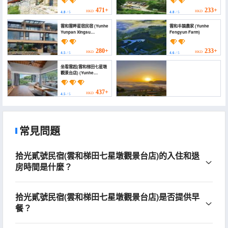
471+
233+
HKD
HKD
4.8
/ 5
4.8
/ 5
雲和雲畔星宿民宿 (Yunhe
雲和丰韻農家 (Yunhe
Yunpan Xingsu
Fengyun Farm)
Homestay)
280+
233+
HKD
HKD
4.5
/ 5
4.6
/ 5
坐看雲起(雲和梯田七星墩
觀景台店) (Yunhe
Terrace Sit and Watch
Yunqi Homestay)
437+
HKD
4.5
/ 5
雲和梯田田園山莊民宿
(Tianyuanshanzhuangminsu)
常見問題
309+
HKD
4.7
/ 5
拾光貳號民宿(雲和梯田七星墩觀景台店)的入住和退
房時間是什麼？
拾光貳號民宿(雲和梯田七星墩觀景台店)是否提供早
餐？