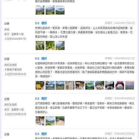
客的真實體驗，會推薦給來玩的朋友
5.0
極好
評價於：2026年07月06日
訪客
性價比超高的一家民宿。老闆人很樸實。 設施齊全，山上的民宿能有這樣的設施配備，真
其他
的很不錯，一應俱全。 位置交通方便，周邊風景秀麗，坐在陽台上能看日出，賞雲海。位
逐月 · 温馨單人間
置真的絕佳，是山頂上的名宿
入住於2026年07月
5.0
極好
評價於：2026年06月17日
訪客
在雲和梯田的旅行非常滿意，因為想看日出，所以決定在梯田裡住一晚。這次選擇的是住在
與好友旅遊
七星墩。民宿老闆一家都非常客氣，也很熱情，我來住之前打電話問行程的順序，老闆也都
子春親子雙床房
很耐心的回答了。晚飯也是在民宿裏吃的，點了幾個菜都是老闆娘親自炒的，絕對不是預製
入住於2026年06月
菜，味道很好。
5.0
極好
評價於：2026年05月26日
訪客
出門就是梯田，離七星墩幾步路，環境舒適，綠意盎然，空氣好。客房日常設施都有，衞生
與好友旅遊
間沒有水漬，床品舒適，位處於觀景平台正下方，看日出不用趕。木質房間別有一番意境，
逐月 · 温馨單人間
住着很舒心
入住於2026年05月
5.0
極好
評價於：2026年05月26日
訪客
衞生環境不錯，床鋪和毛巾都是新換的。位置在最佳觀景平台下方，走去七星墩看日出很