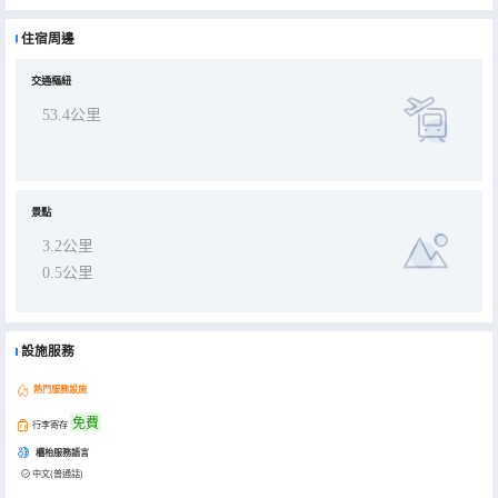
彷彿在仙境。
民宿精心設計了不同的五種房型，家庭房，情侶房，標準間，温馨單人間，豪華標間，適合不同客羣選擇，
當你累了，就該停下腳步休息，讓所有過去的不美好都在沉睡中消失。一杯清茶，一卷閒書，一抹陽光。拾光二號民宿
住宿周邊
等你來體驗時光下的慢生活。。。。
交通樞紐
53.4公里
景點
3.2公里
0.5公里
設施服務
熱門服務設施
免費
行李寄存
櫃枱服務語言
中文(普通話)