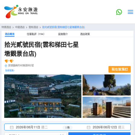
特價酒店
>
中國酒店
>
雲和酒店
>
拾光貳號民宿(雲和梯田七星墩觀景台店)
酒店概览
住客點評（194）
設施簡介
酒店政策
拾光貳號民宿(雲和梯田七星
墩觀景台店)
崇頭鎮梅竹村墩頭垟2號
現在就預訂
全部設施>
2026年08月11日
週二
2026年08月12日
週三
1 晚