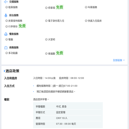
交通服務
免費
租車服務
叫車服務
停車場
前台服務
房東接待服務
電子身份證入住
快速入住退房
免費
行李寄存
餐飲服務
餐廳
大堂吧
商務服務
免費
多功能廳
會議廳
全部設施
酒店政策
入住和退房
入住時間：14:00以後 退房時間：08:00-12:00
入住方式
櫃枱服務時間：[週一-週日]07:00-21:00
預訂後請提前通過手機號碼聯繫酒店。
餐飲
酒店提供早餐。
早餐種類
中式, 素食
早餐形式
固定套餐
費用
CNY 10/人
營業時間
07:30 - 09:30 每天