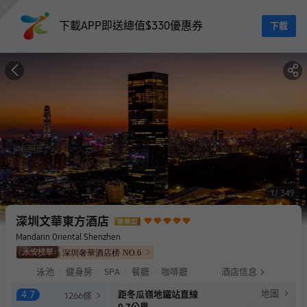
下載APP即送總值$330優惠券
下載
1
349
深圳文華東方酒店
Mandarin Oriental Shenzhen
深圳奢華酒店榜
NO.
6
泳池
健身房
SPA
餐廳
咖啡廳
酒店信息
地圖
4.7
距冬瓜嶺地鐵站直線
1266
條
0.7公里