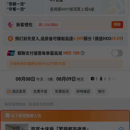
“
景觀一流
”
“
早餐一流
”
皇崗路5001號深業上城A座
新客禮包
領取
滿1,000減80
預訂前先登入,退房後可賺取高達
6,909
積分 (價值HKD
69.09
)
銀聯支付優惠每單最高減
HKD 100
只限使用的銀聯信用卡(62字頭)付款
08
月
08
日
08
月
09
日
1
1
0
今天
明天
1
晚
酒店套票
免費早餐
免費取消
即時確認
預付
每房每晚價格（未連稅及附加費）
以下房間推薦入住
尊賞大床房「繁華都市夜景」