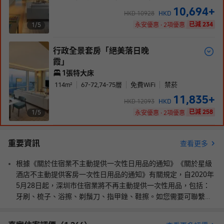
10,694
+
HKD
HKD
10928
已減 234
1/
5
永安優惠 · 2項優惠
行政全景套房「絕美落日晚
霞」
1張特大床
114
m²
67-72,74-75
層
免費WiFi
禁菸
11,835
+
HKD
HKD
12093
已減 258
1/
5
永安優惠 · 2項優惠
重要資訊
查看更多
根據《關於住宿業不主動提供一次性日用品的通知》《關於星級
酒店不主動提供客房一次性日用品的通知》有關規定，自2020年
5月28日起，深圳市住宿業將不再主動提供一次性用品，包括：
牙刷、梳子、浴擦、剃鬚刀、指甲銼、鞋擦。如您需要可聯繫酒
店索取。
“五一”至“十一”期間的所有雙休日、法定節假日，大鵬半島、梅
沙片區實行臨時交通管制及預約通行措施，自駕前往須預約!