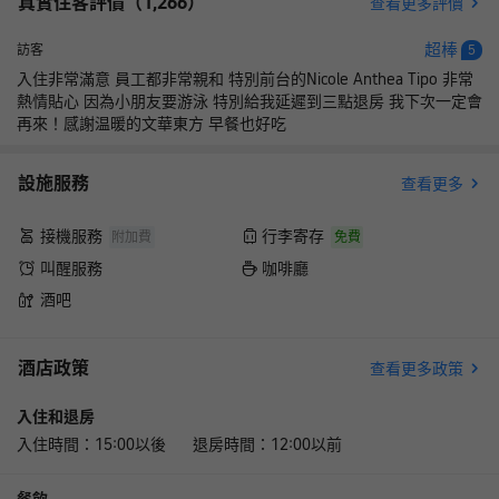
真實住客評價（
1,266
）
查看更多評價
超棒
訪客
5
入住非常滿意 員工都非常親和 特別前台的Nicole Anthea Tipo 非常
熱情貼心 因為小朋友要游泳 特別給我延遲到三點退房 我下次一定會
再來！感謝温暖的文華東方 早餐也好吃
設施服務
查看更多
接機服務
行李寄存
附加費
免費
叫醒服務
咖啡廳
酒吧
酒店政策
查看更多政策
入住和退房
入住時間：15:00以後 退房時間：12:00以前