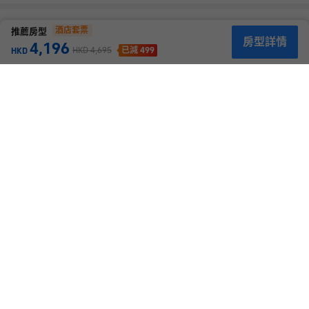
天際線。行政酒廊文華閣以獨特的氛圍及個性化服務，提升賓客的
入住體驗。 酒店設有8間令人耳目一新的餐廳及酒吧，包括一家
附近酒店推薦（10）
酒店套票
推薦房型
「黑珍珠餐廳」及「亞洲50佳酒吧」，以多元選擇打造城中獨樹一
房型詳情
4,196
幟的美食勝地。位於68層的福布斯水療中心亦為賓客提供文華東方
HKD
4,695
已減 499
HKD
聞名遐邇的康體護理。同樓層還設有一間多功能健身中心和一個頂
深圳回酒店
高30米的室內恒温游泳池。 矚目的標誌性建築The Cube提供超過
Hui Hotel
1,500平方米的獨立宴會場地，適用於舉辦各種規模的活動。位於77
很好
富有設計感
2,660
則評鑑
4.6
分
層的「雲境」是城中的高空宴會空間之一，可領略公園綠地及迷人
華強北商業區
距當前酒店
1公里
城景。
包含餐食
7,169
+
HKD
7,578
HKD
酒店套票
永安優惠 · 2項優惠
已減 409
平均每晚未連稅
連稅後
HKD
7,603
五洲體育中心酒店
Wuzhou Sports Center Hotel
很好
前台熱情好客
2,064
則評鑑
4.7
分
華強北商業區
距當前酒店
2公里
1,347
+
HKD
1,415
HKD
永安優惠 · 2項優惠
已減 68