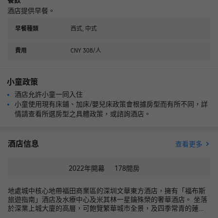
餐飲
酒店提供早餐。
西式, 中式
早餐種類
CNY 308/人
費用
小童政策
酒店允許小童一同入住
小童使用現有床鋪、加床/嬰兒床政策會根據房型而有所不同，詳
情請查看所選房型之具體政策，或諮詢酒店。
酒店信息
查看更多
2022年
開幕
178
間房
地處城中核心地帶福田商業區的深圳文華東方酒店，擁有「福布斯
旅遊指南」酒店及水療中心及米其林一星鑰殊榮的奢華酒店。 坐落
於深業上城大廈的高層，可飽覽繁華城市全景，及四季常青的蓮花
山公園和筆架山公園。軒敞明亮的客房及套房，可遠眺深圳灣開闊