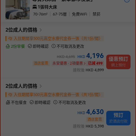
1張特大床
70-76
m²
67-75
層
免費WiFi
禁菸
1/
4
2
位成人
的價格
入住期間享500元高空水療代金券一張（共1份/間）
2份早餐
即時確認
不可取消及更改
4,196
HKD
4,695
HKD
優惠預訂
酒店套票
永安優惠 · 2項優惠
已減 499
網上預付
連稅後
HKD
4,899
2
位成人
的價格
入住期間享500元高空水療代金券一張（共1份/間）
不包餐食
即時確認
不可取消及更改
4,630
HKD
預訂
酒店套票
於酒店付款
連稅後
HKD
5,398