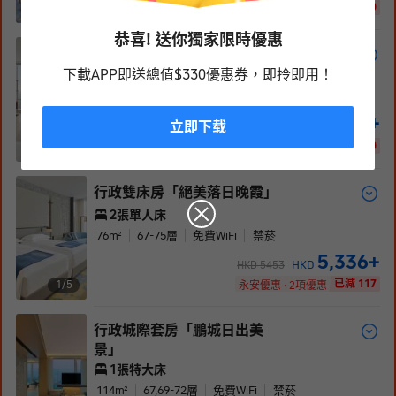
已減 40
1/
4
永安優惠
恭喜! 送你獨家限時優惠
行政大床房「絕美落日晚霞」
下載APP即送總值$330優惠券，即拎即用！
1張特大床
70-76
m²
67-75
層
免費WiFi
禁菸
5,110
+
立即下载
HKD
HKD
5220
已減 110
1/
5
永安優惠 · 2項優惠
行政雙床房「絕美落日晚霞」
2張單人床
76
m²
67-75
層
免費WiFi
禁菸
5,336
+
HKD
HKD
5453
已減 117
1/
5
永安優惠 · 2項優惠
行政城際套房「鵬城日出美
景」
1張特大床
114
m²
67,69-72
層
免費WiFi
禁菸