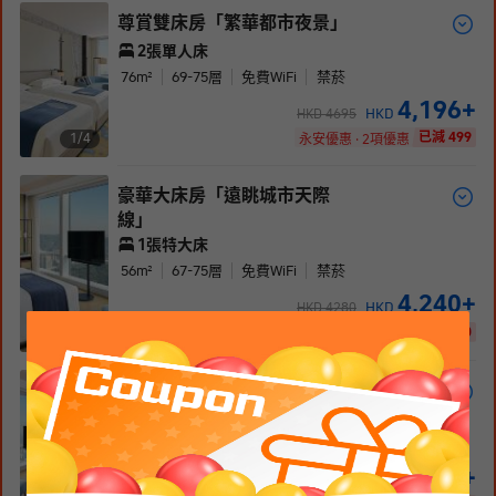
尊賞雙床房「繁華都市夜景」
2張單人床
76
m²
69-75
層
免費WiFi
禁菸
4,196
+
HKD
HKD
4695
已減 499
1/
4
永安優惠 · 2項優惠
豪華大床房「遠眺城市天際
線」
1張特大床
56
m²
67-75
層
免費WiFi
禁菸
4,240
+
HKD
HKD
4280
已減 40
1/
4
永安優惠
全景雙床房「盡覽公園綠地」
2張單人床
63
m²
68-75
層
免費WiFi
禁菸
4,240
+
HKD
HKD
4280