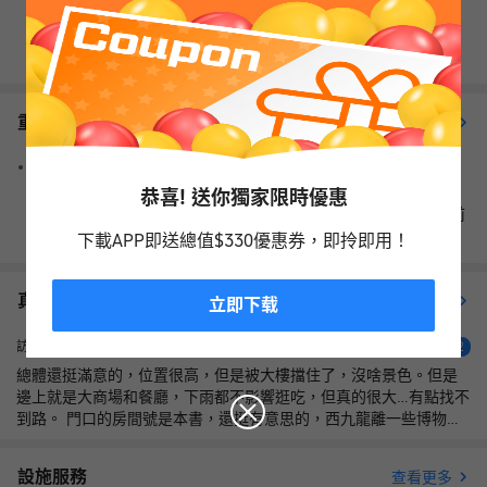
查看其它日期
重要資訊
查看更多
根據香港《2023年產品環境責任（修訂）條例草案》指引，由
2024/4/22起，香港酒店將不再向客人免費提供塑料瓶裝水、牙
恭喜! 送你獨家限時優惠
刷、梳子等一次性塑料製品， 如有疑問，請查閲酒店官網或提前
諮詢酒店。
下載APP即送總值$330優惠券，即拎即用！
真實住客評價（
2,358
）
查看更多評價
立即下载
不錯
訪客
4.2
總體還挺滿意的，位置很高，但是被大樓擋住了，沒啥景色。但是
邊上就是大商場和餐廳，下雨都不影響逛吃，但真的很大…有點找不
到路。 門口的房間號是本書，還挺有意思的，西九龍離一些博物館
還挺近的…下次願意再次住。
設施服務
查看更多