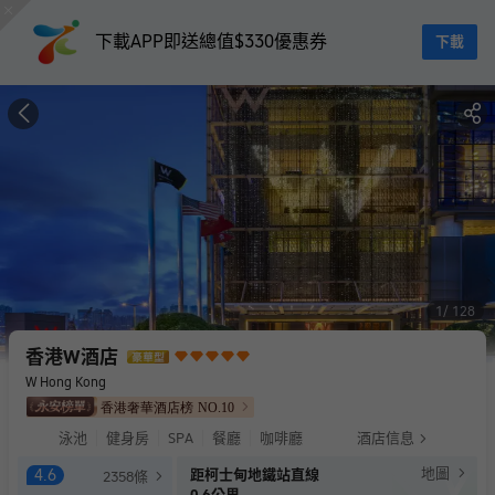
下載APP即送總值$330優惠券
下載
1
128
香港W酒店
W Hong Kong
香港奢華酒店榜
NO.
10
泳池
健身房
SPA
餐廳
咖啡廳
酒店信息
地圖
4.6
距柯士甸地鐵站直線
2358
條
0.6公里