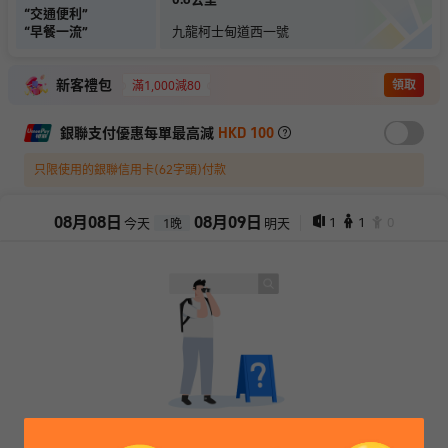
“
交通便利
”
“
早餐一流
”
九龍柯士甸道西一號
新客禮包
領取
滿1,000減80
銀聯支付優惠每單最高減
HKD 100
只限使用的銀聯信用卡(62字頭)付款
08
月
08
日
08
月
09
日
1
1
0
今天
明天
1
晚
抱歉，閣下所選擇的產品已售罄