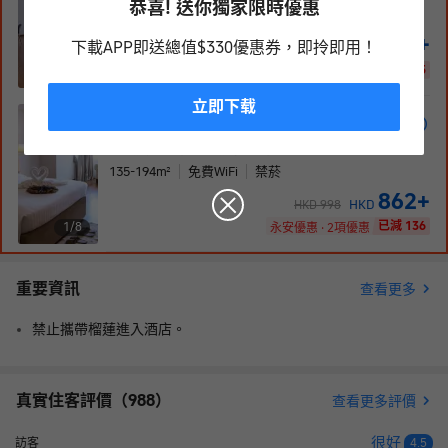
恭喜! 送你獨家限時優惠
90
m²
免費WiFi
禁菸
457
+
下載APP即送總值$330優惠券，即拎即用！
HKD
HKD
802
已減 345
1/
6
永安優惠 · 3項優惠
立即下载
兩卧室套房
1張雙人床 和 1張特大床
135-194
m²
免費WiFi
禁菸
862
+
HKD
HKD
998
已減 136
1/
8
永安優惠 · 2項優惠
重要資訊
查看更多
禁止攜帶榴蓮進入酒店。
真實住客評價（
988
）
查看更多評價
很好
訪客
4.5