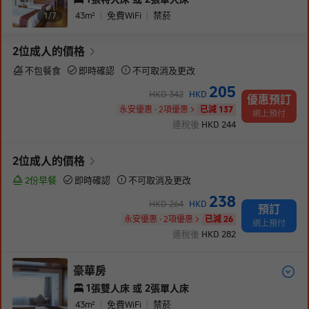
43
m²
免費WiFi
禁菸
1/
7
2
位成人
的價格
不包餐食
即時確認
不可取消及更改
205
HKD
342
HKD
優惠預訂
永安優惠 · 2項優惠
已減 137
網上預付
連稅後
HKD
244
2
位成人
的價格
2份早餐
即時確認
不可取消及更改
238
HKD
264
HKD
預訂
永安優惠 · 2項優惠
已減 26
網上預付
連稅後
HKD
282
豪華房
1張雙人床 或 2張單人床
43
m²
免費WiFi
禁菸