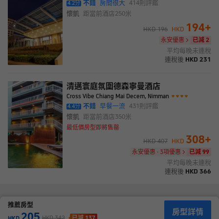
吃和飲料；屋頂餐廳還設有現場娛樂表演，極具看點。閒暇之餘，
不錯
房間很大
414
則評鑑
4.2
分
您還可在在桑拿房內放鬆身心，或到健身房做做鍛鍊，享受酣暢淋
懷凱
距當前酒店
250米
漓的快感。此外，為了給您的住宿生活帶來更多便利，酒店還設有
194
+
24小時前台、商務中心和旅遊諮詢台，並可提供汽車租賃和24小時
HKD
196
HKD
客房服務。
永安優惠
已減 2
下榻清邁富麗華酒店(SHA Extra Plus)，您將得以在緊張忙碌的快節
平均每晚未連稅
奏生活中放鬆緊繃的神經。酒店提供的細緻關懷與絕佳的舒適感，
連稅後
HKD
231
可讓您在愜意的氛圍中，擁有極佳的休息空間與住宿體驗。
清邁寰庭氛圍德森寧曼酒店
Cross Vibe Chiang Mai Decem, Nimman
不錯
早餐一流
431
則評鑑
4.4
分
懷凱
距當前酒店
350米
最低價房型即將售罄
308
+
HKD
407
HKD
永安優惠 · 3項優惠
已減 99
平均每晚未連稅
連稅後
HKD
366
推薦房型
房型詳情
205
HKD
342
已減 137
HKD