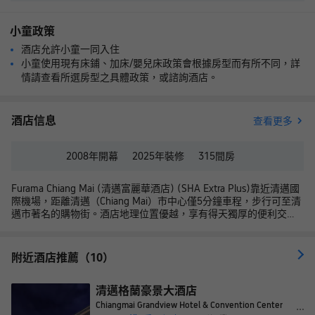
小童政策
酒店允許小童一同入住
小童使用現有床鋪、加床/嬰兒床政策會根據房型而有所不同，詳
情請查看所選房型之具體政策，或諮詢酒店。
酒店信息
查看更多
2008年
開幕
2025年
裝修
315
間房
Furama Chiang Mai (清邁富麗華酒店) (SHA Extra Plus)靠近清邁國
際機場，距離清邁（Chiang Mai）市中心僅5分鐘車程，步行可至清
邁市著名的購物街。酒店地理位置優越，享有得天獨厚的便利交通
條件，讓您的出行更為輕鬆。
入住酒店舒適温馨的客房，您可欣賞到城市和素貼山的美麗景緻。
所有客房都設有用餐區或客廳角，部分客房裝有浴缸和獨立淋浴
附近酒店推薦（10）
間。服務周到的工作人員將用他們彬彬有禮的熱情服務讓您享受到
賓至如歸的住宿體驗。
酒店的基礎設施一應俱全，包括2座游泳池、4處餐飲場所。酒店餐
清邁格蘭豪景大酒店
廳供應法式料理、泰式特色美食和國際經典菜餚；大堂酒廊供應小
Chiangmai Grandview Hotel & Convention Center