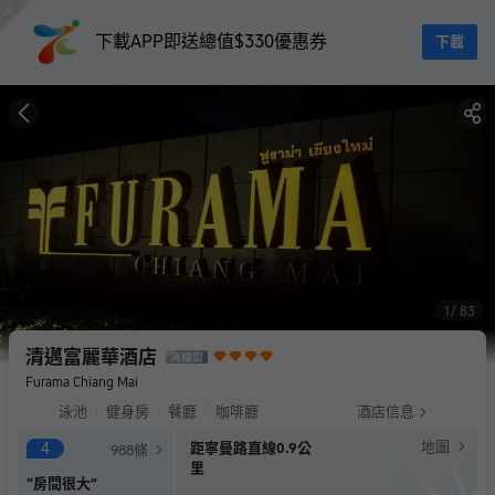
下載APP即送總值$330優惠券
下載
1
83
清邁富麗華酒店
Furama Chiang Mai
泳池
健身房
餐廳
咖啡廳
酒店信息
地圖
4
距寧曼路直線0.9公
988
條
里
“
房間很大
”