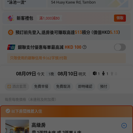
“
泳池一流
”
54 Huay Kaew Rd, Tambon
新客禮包
領取
滿1,000減80
預訂前先登入,退房後可賺取高達
513
積分 (價值HKD
5.13
)
銀聯支付優惠每單最高減
HKD 100
只限使用的銀聯信用卡(62字頭)付款
08
月
09
日
08
月
10
日
1
1
0
今天
明天
1
晚
酒店套票
免費早餐
免費取消
即時確認
預付
每房每晚價格（未連稅及附加費）
以下房間推薦入住
高級房
1張特大床 或 2張單人床