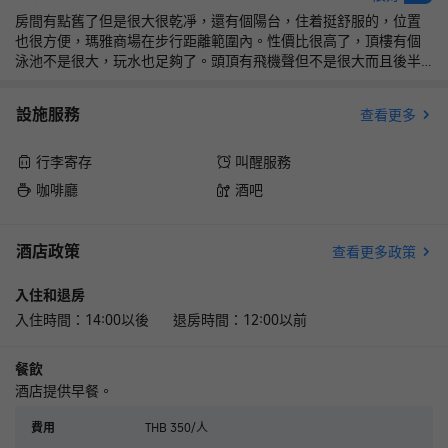
房間有點舊了但是很大很乾凈，還有個陽台，住着挺舒服的，位置
也很方便，瑪雅商場在步行距離範圍內。性價比很高了，頂樓有個
泳池不是很大，玩水也足夠了。頭頂有飛機聲但不是很大而且後半
夜比較少，還可以接受。本想續住結果後面全都沒房了衹能換酒店
了
設施服務
查看更多
行李寄存
叫醒服務
咖啡廳
酒吧
酒店政策
查看更多政策
入住和退房
入住時間：14:00以後 退房時間：12:00以前
餐飲
酒店提供早餐。
THB 350/人
費用