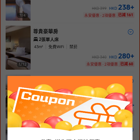
238
+
HKD
HKD
399
已減 161
1/
4
永安優惠 · 2項優惠
尊貴豪華房
2張單人床
43
m²
免費WiFi
禁菸
280
+
HKD
HKD
340
已減 60
1/
12
永安優惠 · 2項優惠
行政房
1張雙人床
76
m²
免費WiFi
禁菸
339
+
HKD
HKD
343
已減 4
1/
3
永安優惠
行政套房
1張特大床