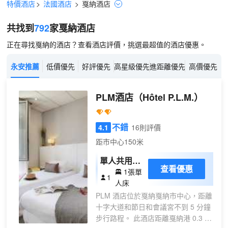
特價酒店
>
法國酒店
>
戛納
酒店
共找到
792
家戛納
酒店
正在尋找戛納的酒店？查看酒店評價，挑選最超值的酒店優惠。
永安推薦
低價優先
好評優先
高星級優先
進距離優先
高價優先
PLM酒店
（Hôtel P.L.M.）
不錯
4.1
16則評價
距市中心150米
單人共用淋
查看優惠
1張單
浴和衞生間
1
人床
房
PLM 酒店位於戛納戛納市中心，距離
十字大道和節日和會議宮不到 5 分鐘
步行路程。 此酒店距離戛納港 0.3 英