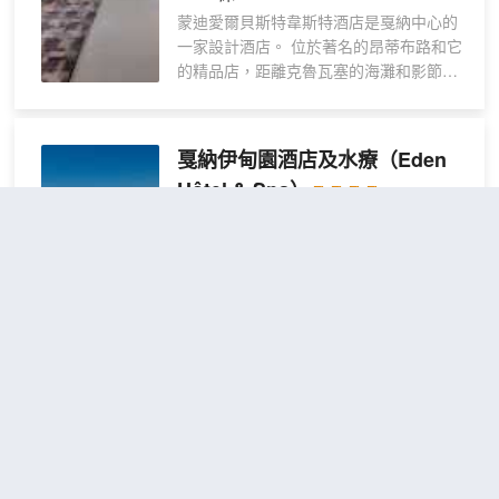
供客房服務。
蒙迪愛爾貝斯特韋斯特酒店是戛納中心的
房
一家設計酒店。 位於著名的昂蒂布路和它
的精品店，距離克魯瓦塞的海灘和影節宮
會展中心僅有一箭之遙。我們有客房，其
中有標準房，也有帶有spa浴缸的高級客
房，帶有spa浴室的豪華房和兩間可觀海
戛納伊甸園酒店及水療
（Eden
景的豪華套房。 我們的客房是帶隔音設備
Hôtel & Spa）
和空調的客房，並配有迷你吧、保險箱、
平板有線電視、帶浴缸的浴室和免費Wi-
3.9
28則評價
"位置很好"
"泳池乾
Fi。在我們豪華客房和套房內提供工作桌
淨"
和露台。 我們所有客房提供濃縮咖啡機、
距市中心900米
蘋果電腦音樂基座、寢具和浴衣。酒店全
體員工歡迎您的到來，隨時願意為您服務
經典
免費取消
查看優惠
並且使您有最佳愉悅的入住。
1張雙人
雙人
2
床
間
戛納伊甸園水療酒店坐落於戛納中心地
段，步行前往十字大道只需 5 分鐘、前往
節日和會議宮需 12 分鐘。 此SPA酒店距
離戛納港 0.7 英里（1.2 公里），距離瑞
昂萊潘海灘 5 英里（8.1 公里）。 您可到