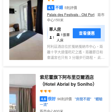
服務和設施包括遊樂廳/遊戲室、公共區電
視和宴會廳。藉助收費的區內班車，您可
不錯
4.1
5則評價
方便前往附近的景點。 您可以到小吃吧/熟
Palais des Festivals - Old Port
距市
食店隨便找點吃的；或者待在房間裏，享
中心150米
受酒店的部分時段客房送餐服務。每天
07:00 至 11:00 提供收費的自助式早餐。
單人房
查看優惠
特色服務/設施包括快速入住、快速退房和
1張單
1
大堂免費報紙。設有收費的定時往返機場
人床
班車。 有 62 間空調客房提供冰箱和LED
阿利茲酒店位於戛納戛納市中心，距
電視；您定能在旅途中找到家的舒適。提
離十字大道僅咫尺之遙，距離節日和
供免費無線網絡，方便您與朋友保持聯
會議宮也只有 3 分鐘步行路程。 此酒
繫；衞星頻道可滿足您的娛樂需求。配備
店距離戛納港 0.2 英里（0.3 公
淋浴/盆浴組合的私人浴室提供免費洗浴用
里），距離瑞昂萊潘海灘 5.3 英里
品和吹風機。便利設施包括保險箱和迷你
（8.5 公里）。 您可利用免費 WiFi和
索尼霍旗下阿布里亞爾酒店
吧，以及帶有免費市內通話的電話。
禮賓服務等便利服務和設施。 每天
（Hotel Abrial by Soniho）
07:30 至 10:30 提供收費的外賣早
餐。 特色服務/設施包括快速退房、
大堂免費報紙和多語言服務。 酒店有
很好
4.6
96則評價
"房間不錯"
"體驗
20 間客房，提供平板電視。提供免費
一流"
無線網絡，方便您與朋友保持聯繫。
距市中心800米