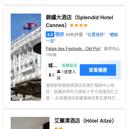
里（0.4 公里），距離瑞昂萊潘海灘
5.3 英里（8.5 公里）。 每天 07:30
至 10:00 提供收費的自助式早餐。 特
錦繡大酒店
（Splendid Hotel
色服務/設施包括快速退房、多語言服
Cannes）
務和行李寄存。設有收費的24 小時從
酒店到機場的班車。 酒店的 22 間客
很好
4.5
69則評價
"位置很好"
"體驗
房定能讓您在旅途中找到家的舒適。
一流"
配備淋浴設施的私人浴室提供免費洗
Palais des Festivals - Old Port
距市中心
浴用品和吹風機。便利設施包括電話
150米
和書桌；而且每天提供客房服務。
城景
免費取消
查看優惠
1張雙人
標準
2
床
大床
戛納斯普蘭迪德酒店坐落於戛納中心地
房
段，距離昂蒂布大道和十字大道僅咫尺之
遙。 此海灘酒店距離戛納克魯瓦塞特巴里
爾賭場 0.1 英里（0.1 公里），距離戛納
港 0.1 英里（0.1 公里）。 您可到露台欣
賞美景，還可利用免費 WiFi和禮賓服務等
艾麗澤酒店
（Hôtel Alizé）
服務和設施。此美好年代風格酒店的其他