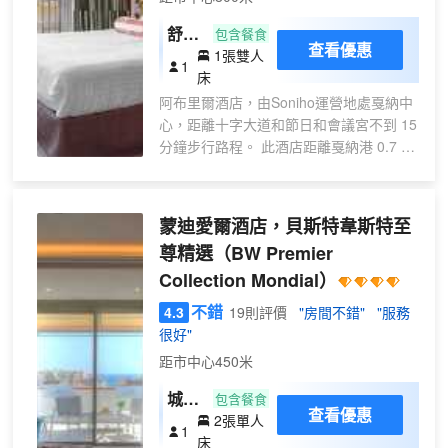
浴室提供免費洗浴用品和吹風機。便
利設施包括電話和書桌；而且每天提
舒適
包含餐食
供客房服務。
查看優惠
1張雙人
雙人
1
床
房
阿布里爾酒店，由Soniho運營地處戛納中
心，距離十字大道和節日和會議宮不到 15
分鐘步行路程。 此酒店距離戛納港 0.7 英
里（1.2 公里），距離瑞昂萊潘海灘 4.8
英里（7.8 公里）。 您可到露台和花園欣
賞美景，還可利用免費 WiFi等服務和設
蒙迪愛爾酒店，貝斯特韋斯特至
施。 在忙碌的一天後，不妨去酒吧/酒廊輕
尊精選
（BW Premier
鬆一下。每天 07:00 至 10:00 提供收費的
Collection Mondial）
自助式早餐。 特色服務/設施包括大堂免費
報紙、24 小時前台服務和多語言服務。酒
不錯
4.3
19則評價
"房間不錯"
"服務
店提供收費自助停車。 有 48 間空調客房
很好"
提供迷你吧和平板電視；您定能在旅途中
距市中心450米
找到家的舒適。提供免費無線網絡，方便
您與朋友保持聯繫；衞星頻道可滿足您的
城景
包含餐食
娛樂需求。浴室提供淋浴設施和吹風機。
查看優惠
2張單人
高級
1
便利設施包括保險箱和書桌；而且每天提
床
雙床