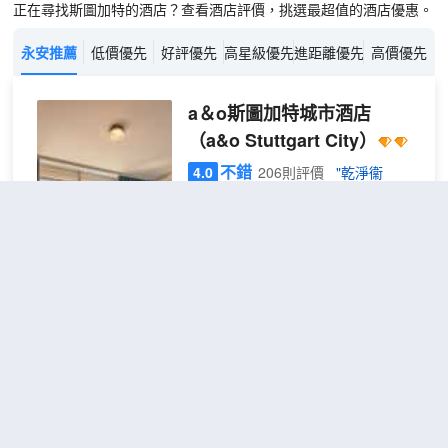
正在尋找斯圖加特的酒店？查看酒店評價，挑選最超值的酒店優惠。
永安推薦
低價優先
好評優先
高星級優先
進距離優先
高價優先
a＆o斯圖加特城市酒店
（a&o Stuttgart City）
不錯
4.0
206則評價
"乾淨衞
生"
"交通便利"
距市中心2公里
8人宿舍(一
查看優惠
1張上
張床位)(床
1
下鋪
位房)
坐落在斯圖加特北，斯圖加特城市
A&O酒店(A&O Stuttgart City Hotel)
在斯圖加特佔盡地理之宜。從酒店很
方便到達斯圖加特中央車站，僅有
1km距離。包括Pragfriedhof、斯圖加
特市立圖書館和宮殿花園的中園都在