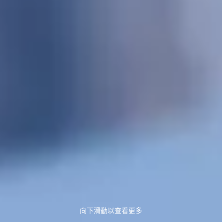
向下滑動以查看更多