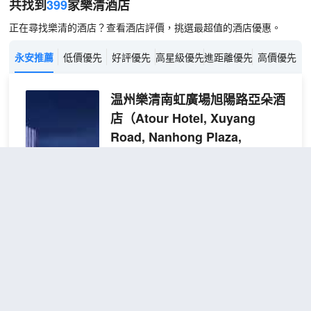
共找到
399
家樂清
酒店
正在尋找樂清的酒店？查看酒店評價，挑選最超值的酒店優惠。
永安推薦
低價優先
好評優先
高星級優先
進距離優先
高價優先
温州樂清南虹廣場旭陽路亞朵酒
店
（Atour Hotel, Xuyang
Road, Nanhong Plaza,
Yueqing, Wenzhou）
超棒
4.8
1,391則評價
"早餐一流"
"前
台熱情好客"
樂成商圈
距市中心350米
高級
免費取消
查看優惠
2張單人
雙床
2
床
房
亞朵酒店周邊有銀泰百貨，南虹步行街，
樂清市中心醫院，清河公園等，所處環境