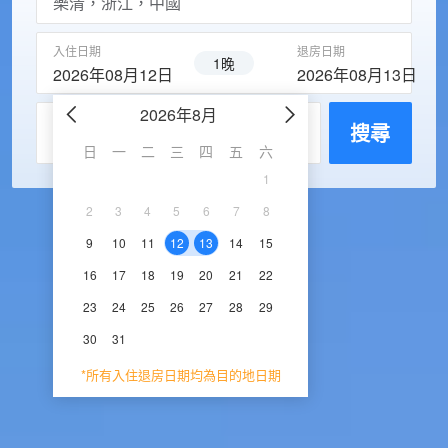
入住日期
退房日期
1晚
2026年08月12日
2026年08月13日
2026年8月
2026年9
每房入住人數
搜尋
日
一
二
三
四
五
六
日
一
二
三
1
1
2
3
2
3
4
5
6
7
8
6
7
8
9
1
9
10
11
12
13
14
15
13
14
15
16
1
16
17
18
19
20
21
22
20
21
22
23
2
23
24
25
26
27
28
29
27
28
29
30
30
31
*所有入住退房日期均為目的地日期