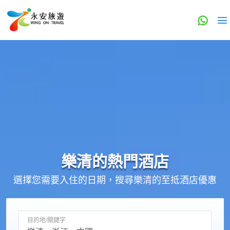
樂清的
熱門酒店
選擇您需要入住的日期，搜尋樂清的至抵酒店優惠
目的地/關鍵字