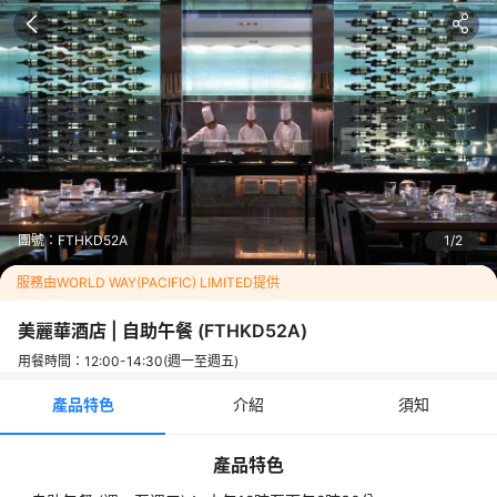
「喜越之泰」 供應時間：5月1至2日、5月25至31日、6月22至2
8日

越南與泰國料理之所以風靡全球，源於其獨特的味覺魅力—清新
與濃烈完美平衡，酸甜辣鮮巧妙融合。無論是越南菜的精致細
膩，還是泰國菜的奔放熱情，都因對新鮮香料與特色醬汁的嫻熟
運用而獨具一格。在這裡，您將開啟一場充滿異域風情的味覺之
旅，感受東南亞美食的無限可能。
「星馬尋味之旅」供應時間：5月11至17日、6月8至13日

沿著古老的香料之路，穿越西安、中亞至中東，展開一趟洋溢炙
烤香氣與溫潤燉煮風味的味覺旅程——數百年來，那繽紛喧鬧的
團號：
FTHKD52A
1
2
市集，一直吸引著風塵僕僕的旅人駐足尋味。體驗以手扯陝西扯
麵與蘭州牛肉湯麵為軸心，搭配香氣撲鼻的羊肉料理、特色烤肉
服務由WORLD WAY(PACIFIC) LIMITED提供
串及新疆大盤雞。同時，波斯香料烤羊腿、中東香草薄餅，以及
沁透玫瑰芳香的甜點，將為這趟豐盛、暖潤且充滿異國風情的饗
美麗華酒店 | 自助午餐
(
FTHKD52A
)
宴，添上圓滿句點。
用餐時間：12:00-14:30(週一至週五)
「味遊絲路 – 西安‧中亞‧土耳其」 供應時間：5月4至9日、6月1
產品特色
介紹
須知
至7日、6月29至30日

重溫經典港味，品味匠心升級！我們精心呈獻廣式點心盛宴，搭
配主廚特制招牌菜式——避風塘風味香辣蒜蓉炒蝦、無限量供應
產品特色
的京式片皮鴨配薄餅及海鮮醬等經典美饌。讓熟悉的味道，以全
新高度喚醒您的味覺記憶。