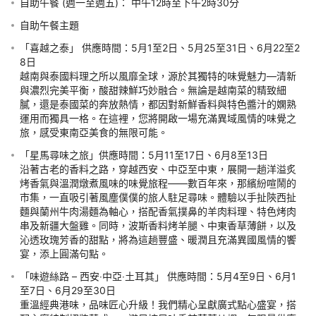
「地中海風采之旅」供應時間：5月18至24日、6月15至20日

自助午餐主題
明媚輕快、以鮮海產為主調的地中海旅程，滿載陽光風味與悠閒
「喜越之泰」 供應時間：5月1至2日、5月25至31日、6月22至2
寫意。先以繽紛的開胃小碟、特色蘸醬及清新沙律展開序幕，繼
8日

而細嘗法式海鮮濃湯、西班牙海鮮飯，以及以墨魚汁烹調、海產
越南與泰國料理之所以風靡全球，源於其獨特的味覺魅力—清新
豐盈的意式扁麵。 從香草烤焗肉類、炭烤大蝦，到摩洛哥風味塔
與濃烈完美平衡，酸甜辣鮮巧妙融合。無論是越南菜的精致細
吉鍋與古斯米，各式佳餚巧妙平衡了鮮爽與溫潤口感。最後以經
膩，還是泰國菜的奔放熱情，都因對新鮮香料與特色醬汁的嫻熟
典甜點作結——包括濃郁誘人的葡式蛋撻，以及令人無法抗拒的
運用而獨具一格。在這裡，您將開啟一場充滿異域風情的味覺之
開心果提拉米蘇，為這趟味覺旅程畫上完美句點。
旅，感受東南亞美食的無限可能。
⚠️菜單只供參考 | 所有菜式將輪流供應⚠️
「星馬尋味之旅」供應時間：5月11至17日、6月8至13日

沿著古老的香料之路，穿越西安、中亞至中東，展開一趟洋溢炙
烤香氣與溫潤燉煮風味的味覺旅程——數百年來，那繽紛喧鬧的
行程介紹
市集，一直吸引著風塵僕僕的旅人駐足尋味。體驗以手扯陝西扯
麵與蘭州牛肉湯麵為軸心，搭配香氣撲鼻的羊肉料理、特色烤肉
尖沙咀彌敦道118-130號 | Mira Place | 美麗華酒店 Yamm
串及新疆大盤雞。同時，波斯香料烤羊腿、中東香草薄餅，以及
沁透玫瑰芳香的甜點，將為這趟豐盛、暖潤且充滿異國風情的饗
宴，添上圓滿句點。
須知
「味遊絲路 – 西安‧中亞‧土耳其」 供應時間：5月4至9日、6月1
至7日、6月29至30日

費用
重溫經典港味，品味匠心升級！我們精心呈獻廣式點心盛宴，搭