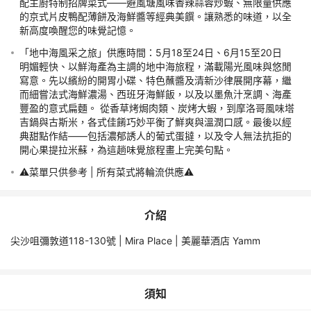
配主廚特制招牌菜式——避風塘風味香辣蒜蓉炒蝦、無限量供應
的京式片皮鴨配薄餅及海鮮醬等經典美饌。讓熟悉的味道，以全
預訂須知
新高度喚醒您的味覺記憶。
「地中海風采之旅」供應時間：5月18至24日、6月15至20日

責任細則
明媚輕快、以鮮海產為主調的地中海旅程，滿載陽光風味與悠閒
寫意。先以繽紛的開胃小碟、特色蘸醬及清新沙律展開序幕，繼
特別提示
而細嘗法式海鮮濃湯、西班牙海鮮飯，以及以墨魚汁烹調、海產
豐盈的意式扁麵。 從香草烤焗肉類、炭烤大蝦，到摩洛哥風味塔
吉鍋與古斯米，各式佳餚巧妙平衡了鮮爽與溫潤口感。最後以經
此產品並非 <<即時確認>>產品，客人預訂後會收到系統自動發送
典甜點作結——包括濃郁誘人的葡式蛋撻，以及令人無法抗拒的
開心果提拉米蘇，為這趟味覺旅程畫上完美句點。
永安旅遊將於3個工作天內確認訂單，預訂視乎供應情況而定，並
⚠️菜單只供參考 | 所有菜式將輪流供應⚠️
若訂單未能成功確認，本公司會安排退款，退款時間需時約3星期 
介紹
出行當日自行前往集合地點出示憑證打印本或以手機出示電子憑證
尖沙咀彌敦道118-130號 | Mira Place | 美麗華酒店 Yamm
所有餐飲菜單或因酒店餐廳之供應情況而有所更改，恕不作另行通
須知