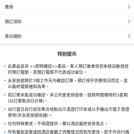
費用
如遇惡劣天氣，請直接聯絡酒店查詢有關營業時間及用餐安排。所
預訂須知
預訂服務由香港永安旅遊有限公司 (牌照號碼: 350074)及WORLD 
責任細則
WAY(PACIFIC) LIMITED 提供。如有任何爭議，「美麗華酒店」
及「永安旅遊」及「WORLD WAY」 將保留最終決定權。
特別提示
此產品並非 <<即時確認>>產品，客人預訂後會收到系統自動發送
永安旅遊將於3個工作天內確認訂單，預訂視乎供應情況而定，並
若訂單未能成功確認，本公司會安排退款，退款時間需時約3星期 
出行當日自行前往集合地點出示憑證打印本或以手機出示電子憑證
所有餐飲菜單或因酒店餐廳之供應情況而有所更改，恕不作另行通