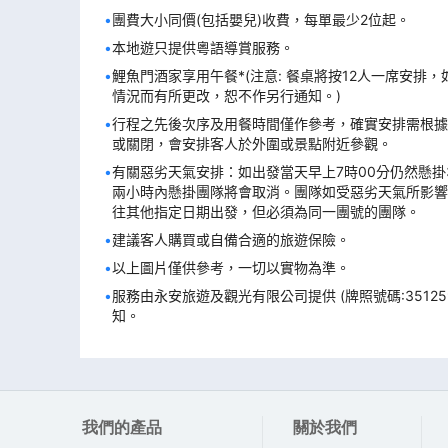
團費大小同價(包括嬰兒)收費，每單最少2位起。
本地遊只提供粵語導賞服務。
鯉魚門酒家享用午餐*(注意: 餐桌將按12人一席安排
情況而有所更改，恕不作另行通知。)
行程之先後次序及用餐時間僅作參考，確實安排需根據
或關閉，會安排客人於外圍或景點附近參觀。
有關惡劣天氣安排：如出發當天早上7時00分仍然懸
兩小時內懸掛團隊將會取消。團隊如受惡劣天氣所影響
往其他指定日期出發，但必須為同一團號的團隊。
建議客人購買或自備合適的旅遊保險。
以上圖片僅供參考，一切以實物為準。
服務由永安旅遊及觀光有限公司提供 (牌照號碼:351
知。
我們的產品
關於我們