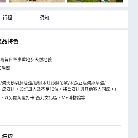
行程
須知
產品特色
島昔日軍事重地及天然地貌
天后廟
/海天秘製蔥油雞/碧綠木耳炒鮮吊魷/木瓜豆腐海龍皇湯/

2人一席安排，如訂單人數不足12位，將會安排與其他客人同席。)
，以另類角度打卡 西九文化區、M+博物館等
行程