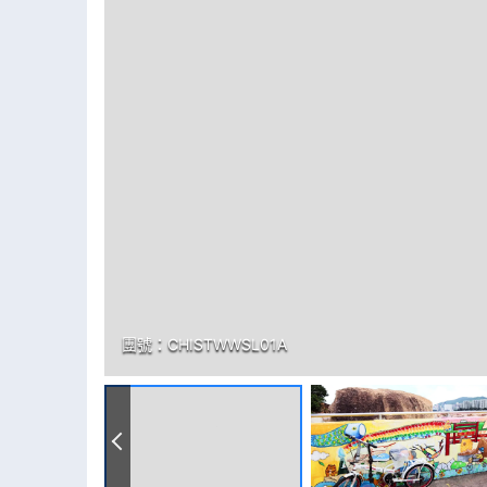
團號：
CHISTWWSL01A