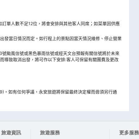
，如訂單人數不足12位，將會安排與其他客人同席；如菜單因供應
出發當日情況而定。如行程上的景點因當天情況維修、停止營業
掛3號颱風信號或黑色暴雨信號或經天文台預報有關信號將於未來
而導致取消出發，將可作以下安排:客人可保留有關團費及更改
259)。如有任何爭議，永安旅遊將保留最終決定權而毋須另行通
旅遊資訊
旅遊服務
更多服務