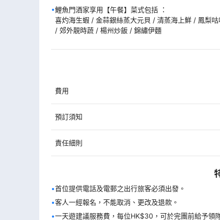
鯉魚門酒家享用【午餐】菜式包括 ：

喜灼海生蝦 / 金蒜銀絲蒸大元貝 / 清蒸海上鮮 / 鳳梨咕
/ 郊外靚時蔬 / 楊州炒飯 / 錦繡伊麵
費用
預訂須知
責任細則
首位提供電話及電郵之出⾏旅客必須出發。
客人一經報名，不能取消、更改及退款。
一天遊建議服務費，每位HK$30，可於完團前給予領