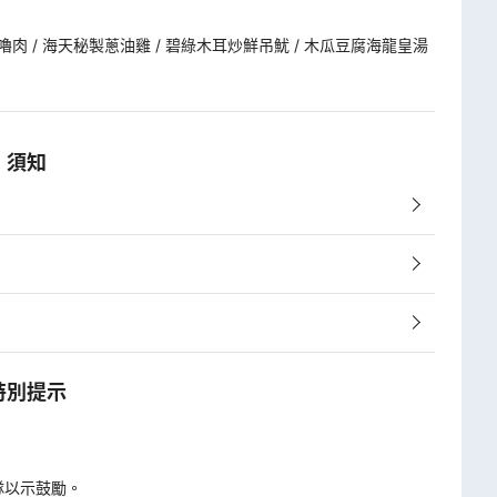
嚕肉 / 海天秘製蔥油雞 / 碧綠木耳炒鮮吊魷 / 木瓜豆腐海龍皇湯 
須知
特別提示
隊以示鼓勵。