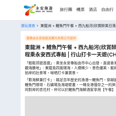
旅行團
機票
酒店
自由行
港玩港食
東龍洲 + 鯉魚門午餐 + 西九船河(欣賞醉美日
服務由永安旅遊及觀光有限公司提供
東龍洲 + 鯉魚門午餐 + 西九船河(欣賞
程乘永安西式專船 | 行山打卡一天遊
(
C
「輕鬆郊遊首選」: 乘坐永安專船由市中心出發，直達
觀海勝地」: 東龍島四面環海，人煙稀少，景色優美，
拍岸的壯景等，啱哂打卡兼賞景。
「歎海鮮兼打卡」: 踏足百年歴史的漁港～鯉魚門，穿
鯉魚門燈塔、石礦場及海堤壁畫，一睹全港僅存之一的英
同對岸的杏花村，仲可以於鯉魚門海鮮酒家享用【午餐】