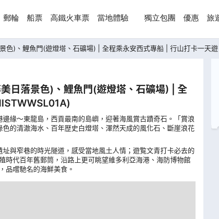
郵輪
船票
高鐵火車票
當地體驗
獨立包團
優惠
旅
落景色)、鯉魚門(遊燈塔、石礦場) | 全程乘永安西式專船 | 行山打卡一天遊
醉美日落景色)、鯉魚門(遊燈塔、石礦場) | 全
HISTWWSL01A
)
香港邊緣～東龍島，西貢最南的島嶼，迎著海風賞古蹟奇石。「賞浪
藍綠色的清澈海水、百年歴史白燈塔、渾然天成的風化石、斷崖浪花
越遺址與窄巷的時光隧道，感受當地風土人情；遊覧文青打卡必去的
殖時代百年舊郵筒，沿路上更可眺望維多利亞海港、海防博物館
，品嚐馳名的海鮮美食。