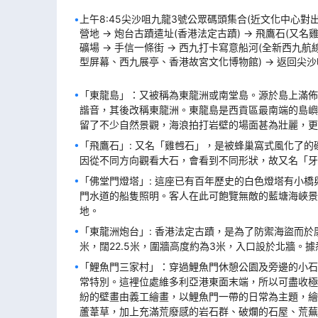
上午8:45尖沙咀九龍3號公眾碼頭集合(近文化中心對出位
營地 → 炮台古蹟遣址(香港法定古蹟) → 飛鷹石(又名
礦場 → 手信一條街 → 西九打卡寫意船河(全新西
型屏幕、西九展亭、香港故宮文化博物館) → 返回尖沙咀
「東龍島」：又被稱為東龍洲或南堂島。源於島上滿佈
諧音，其後改稱東龍洲。東龍島是西貢區最南端的島嶼
留了不少自然景觀，海浪拍打岩壁的場面甚為壯麗，更
「飛鷹石」: 又名「雞乸石」，是被蜂巢窩式風化了
因從不同方向觀看大石，會看到不同形狀，故又名「牙
「佛堂門燈塔」: 這座已有百年歷史的白色燈塔有小
門水道的船隻照明。客人在此可飽覽無敵的藍塘海峽景
地。
「東龍洲炮台」: 香港法定古蹟，是為了防禦海盜而於康熙
米，闊22.5米，圍牆高度約為3米，入口設於北牆。據
「鯉魚門三家村」：穿過鯉魚門休憩公園及旁邊的小石
常特別。這裡位處維多利亞港東面末端，所以可盡收極
紛的壁畫由義工繪畫，以鯉魚門一帶的日常為主題，繪
蘆葦草，加上充滿荒廢感的岩石群、破爛的石屋、荒蕪