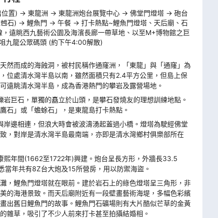
置) → 東龍洲 → 東龍洲炮台展覽中心 → 佛堂門燈塔 → 砲台
雞乸⽯) → 鯉魚門 → 午餐 → 打卡熱點~鯉魚門燈塔、天后廟、石
九航線，遠眺西九藝術公園及海濱⾧廊一帶草地、以至M+博物館之巨
九龍公眾碼頭 (約下午4:00解散)
天然而成的海蝕洞，被村民稱作通窿洲，「東龍」與「通窿」為
，位處清水灣半島以南，雖然面積只有2.4平方公里，但島上保
可遠眺清水灣半島，成為香港熱門的攀岩及露營場地。
的礫岩巨石，單獨的矗立於山頭，是攀石發燒友的理想訓練地點。
鷹石」或「蟾蜍石」，是東龍島打卡熱點。
橋與岸邊相連，但浪大時會被波濤湧起蓋過小橋。燈塔為駛經佛堂
致，對岸是清水灣半島最南端，亦即是清水灣鄉村俱樂部所在
年間(1662至1722年)興建。炮台呈長方形，外牆長33.5
悉當年共有8Z台大炮及15所營房，用以防禦海盜。
灘，鯉魚門燈塔就在眼前。建於岩石上的綠色燈塔呈三角形，非
美的海港景致。而天后廟附近有一段壁畫藝術海堤，多幅色彩繽
畫出舊日鯉魚門的故事。鯉魚門石礦場則有大片酷似芒草的金黃
的雜草，吸引了不少人前來打卡甚至拍攝結婚相。