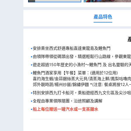
產品特色
安排乘坐西式舒適專船直達東龍島及鯉魚門
由領隊帶領從碼頭出發，精選輕鬆行山路線，參觀東龍
遊走超過150年歴史的小漁村～鯉魚門 及 出名靈驗的
鯉魚門酒家享用【午餐】菜單：(適用於12位用)

喜灼海生蝦/金蒜銀絲蒸大元貝/清蒸海上鮮/鳳梨咕嚕肉
郊外靚時蔬/楊州炒飯/錦繡伊麵 *(注意: 餐桌將按1
特別安排西九打卡船河，乘船遊經西九文化區及尖沙咀
全程由專業領隊隨團，沿途照顧及講解
船上每位贈送一罐汽水或一支蒸餾水 