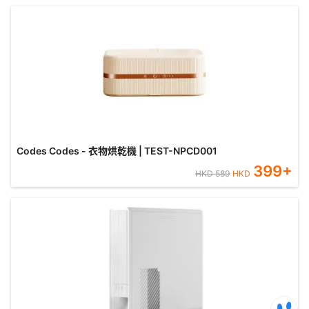
Codes Codes - 衣物烘乾機 | TEST-NPCD001
399
+
HKD
589
HKD