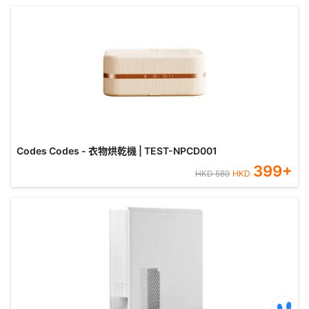
Codes Codes - 衣物烘乾機 | TEST-NPCD001
399
+
HKD
589
HKD