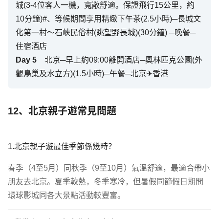
城(3-4位客人一機，寬敞舒適。保證飛行15公里，約
10分鐘)#、等候期間享用精緻下午茶(2.5小時)─長城文
化第一村～石峽民俗村(眺望野長城)(30分鐘) ─晚餐─
住宿酒店
Day
5
北京─早上約09:00離開酒店─奧林匹克公園(外
觀鳥巢及水立方)(1.5小時)─午餐─北京✈香港
12、北京親子遊常見問題
1.北京親子遊最佳季節係幾時？
春季（4至5月）同秋季（9至10月）氣溫舒適，最適合帶小
朋友去北京。夏季較熱，冬季寒冷，但暑假同節假日期間
環球影城同各大景點活動較豐富。