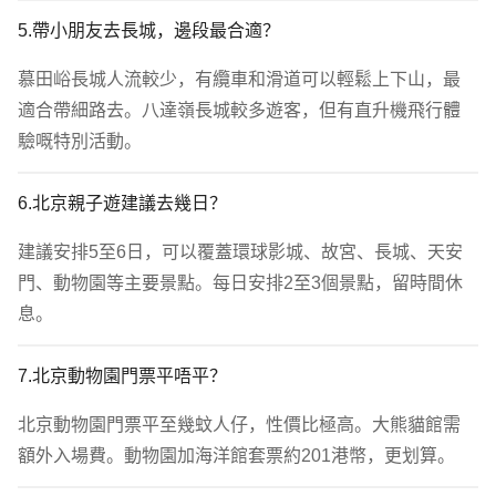
5.帶小朋友去長城，邊段最合適？
慕田峪長城人流較少，有纜車和滑道可以輕鬆上下山，最
適合帶細路去。八達嶺長城較多遊客，但有直升機飛行體
驗嘅特別活動。
6.北京親子遊建議去幾日？
建議安排5至6日，可以覆蓋環球影城、故宮、長城、天安
門、動物園等主要景點。每日安排2至3個景點，留時間休
息。
7.北京動物園門票平唔平？
北京動物園門票平至幾蚊人仔，性價比極高。大熊貓館需
額外入場費。動物園加海洋館套票約201港幣，更划算。