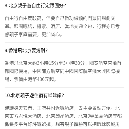
8.北京親子遊自由行定跟團好？
自由行自由度較高，但要自己做功課預約門票同規劃交
通。跟團嘅話，機票、酒店、當地交通全包，行程亦已考
慮親子家庭需要，更加省心。
9.香港飛北京要幾耐？
香港飛北京大約3小時15分至3小時30分。國泰航空直飛首
都國際機場，中國南方航空同中國國際航空飛大興國際機
場，票價由港幣486元起。
10.北京親子遊住宿有咩建議？
建議揀天安門、王府井附近嘅酒店，去主要景點方便。北
京東方君悅大酒店、北京麗晶酒店、北京JW萬豪酒店等都
係獲多平台好評嘅選擇。想有親子體驗可以揀環球影城周