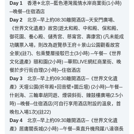
Day
1
香港✈北京─藍色港灣風情水岸商業街(1小時)
─晚餐─住宿酒店
Day
2
北京─早上約08:30離開酒店─天安門廣場、
《世界文化遺產》故宮(遊太和殿、中和殿、保和殿、
御花園、養心殿、儲秀宮、慈甯宮、壽康宮) (凡未能成
功購票入場，則改為遊覽恭王府＋景山公園觀看故宮
全景)(註7)、包乘雙層接駁巴士(3小時) ─午餐─《世界
文化遺產》頤和園(2小時) ─華熙LIVE網紅商業街、晚
餐於步行街自理(2小時)─住宿酒店
Day
3
北京─早上約09:30離開酒店─《世界文化遺
產》天壇公園(祈年殿+回音壁+圜丘壇) (2小時)─午餐─
什剎海、三輪車胡同遊、煙袋斜街、鐘鼓樓廣場(2.5小
時) ─晚餐─住宿酒店(可自行享用酒店附設的溫泉，首
晚包入場1次)(註22)
Day
4
北京─早上約09:30離開酒店─《世界文化遺
產》居庸關長城(2小時) ─午餐─乘直升機飛躍八達嶺長