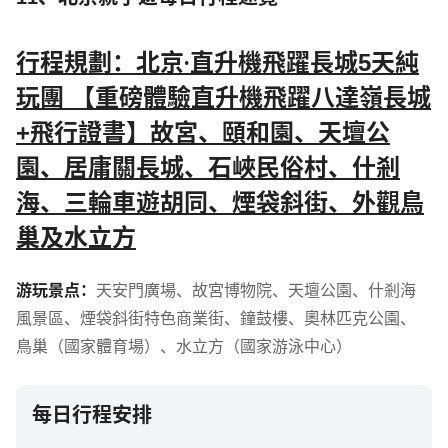
行程規劃：北京‧直升機飛躍長城5天純
玩團 【重磅體驗直升機飛躍八達嶺長城
+飛行證書】故宮、頤和園、天壇公
園、居庸關長城、石峽民俗村、什剎
海、三輪車遊胡同、煙袋斜街、外觀鳥
巢及水立方
游玩景点：
天安門廣場
、
故宮博物院
、
天壇公園
、
什剎海
風景區
、
煙袋斜街特色商業街
、
鐘鼓樓
、
奧林匹克公園
、
鳥巢（國家體育場）
、
水立方（國家游泳中心）
每日行程安排