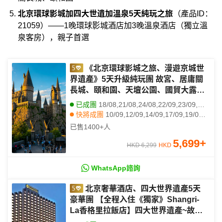
北京環球影城加四大世遺加溫泉5天純玩之旅
（產品ID：
21059）——1晚環球影城酒店加3晚溫泉酒店（獨立溫
泉客房），親子首選
《北京環球影城之旅、漫遊京城世
界遺產》5天升級純玩團 故宮、居庸關
長城、頤和園、天壇公園、國貿大露
台、前門大街、鳥巢入內參觀、什剎海
已成團
18/08,21/08,24/08,22/09,23/09,24/09,18/10
快將成團
10/09,12/09,14/09,17/09,19/09,09/10,12/10,22/10,24/10,27/10,30/10,02/11,04/11,06/11,09/11,11/11,13/11,16/11,18/11,20/11
其他日期
27/08,30/08,01/09,05/09,09/09,15/09,18/09,05/10,06/10,08/10,10/10,11/10,13/10,23/10,25/10,26/10,28/10,29/10,31/10,01/11
已售
1400+
人
5,699
+
HKD 6,299
HKD
WhatsApp諮詢
北京奢華酒店、四大世界遺產5天
豪華團 【全程入住《獨家》Shangri-
La香格里拉飯店】四大世界遺產~故
宮、居庸關長城、頤和園、天壇公園、