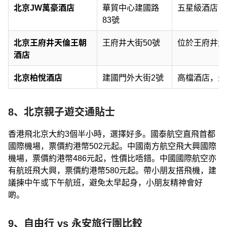
北京JW萬豪酒店
華貿中心建國路
五星級酒店，
83號
北京王府井天倫王朝
王府井大街50號
位於王府井步
酒店
北京柏悅酒店
建國門外大街2號
高檔酒店，景
8、北京親子遊交通貼士
香港飛北京大約3個半小時，選擇好多。國泰航空直飛首都
國際機場，票價約港幣502元起。中國南方航空飛大興國際
機場，票價約港幣486元起，性價比唔錯。中國國際航空亦
有航班飛大興，票價約港幣580元起。帶小朋友搭飛機，建
議揀中午或下午航班，避免太早起身，小朋友精神會好
啲。
9、自由行 vs 永安旅行團比較