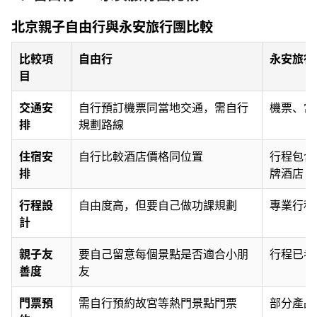
北京親子自由行與永安旅行團比較
比較項
自由行
永安旅行
目
交通安
自行預訂機票同當地交通，需自行
機票、當
排
規劃路線
住宿安
自行比較酒店價格同位置
行程包含
排
牌酒店
行程設
自由度高，但要自己做功課規劃
專業行程
計
親子友
要自己留意每個景點是否適合小朋
行程已考
善度
友
門票預
需自行預約故宮等熱門景點門票
部分產品