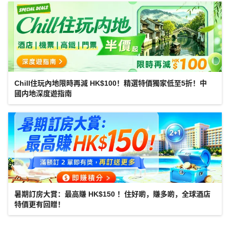
Chill住玩內地限時再減 HK$100！精選特價獨家低至5折！中
國内地深度遊指南
暑期訂房大賞：最高賺 HK$150 ！住好啲，賺多啲，全球酒店
特價更有回贈！