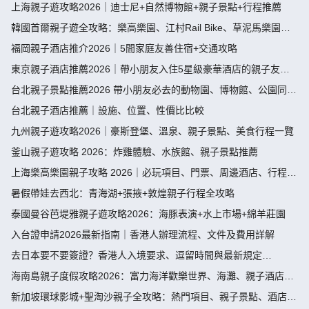
餐
上海親子遊攻略2026｜迪士尼+自然博物館+親子景點+行程推薦
韓國首爾親子遊全攻略：樂高樂園、江村Rail Bike、草泥馬樂園、
愛寶樂園、親子酒店
福岡親子酒店推介2026｜5間家庭友善住宿+交通攻略
東京親子酒店推薦2026｜帶小朋友入住5星級豪華酒店的親子友善
體驗
台北親子景點推薦2026 帶小朋友必去的動物園、博物館、公園同戶
外體驗
台北親子酒店推薦｜設施、位置、性價比比較
九州親子遊攻略2026｜豪斯登堡、溫泉、親子景點、美食行程一覽
釜山親子遊攻略 2026：炸雞體驗、水族館、親子景點推薦
上海樂高樂園親子攻略 2026｜必玩項目、門票、周邊酒店、行程建
議
暑假帶娃去西北：青海湖+張掖+敦煌親子行程全攻略
泰國曼谷芭堤雅親子遊攻略2026：海豚表演+水上市場+綿羊莊園
入台證申請2026最新指南｜香港人辦理流程、文件及費用詳解
去日本要不要簽證？香港人入境要求、逗留時間與最新規定
（2026）
海南島親子度假攻略2026：富力海洋歡樂世界、海灘、親子酒店推
薦
新加坡環球影城+聖淘沙親子全攻略：熱門項目、親子景點、酒店推