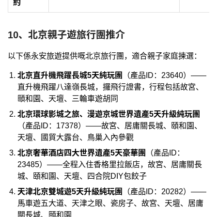
約
10、北京親子遊旅行團推介
以下係永安旅遊提供嘅北京旅行團，適合親子家庭揀選：
北京直升機飛躍長城5天純玩團
（產品ID：23640）——
直升機飛躍八達嶺長城，攞飛行證書，行程包括故宮、
頤和園、天壇、三輪車遊胡同
北京環球影城之旅、漫遊京城世界遺產5天升級純玩團
（產品ID：17378）——故宮、居庸關長城、頤和園、
天壇、國貿大露台、鳥巢入內參觀
北京奢華酒店四大世界遺產5天豪華團
（產品ID：
23485）——全程入住香格里拉飯店，故宮、居庸關長
城、頤和園、天壇、四合院DIY包餃子
天津北京雙城遊5天升級純玩團
（產品ID：20282）——
馬車遊五大道、天津之眼、瓷房子、故宮、天壇、居庸
關長城、頤和園