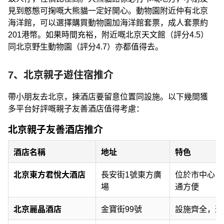
見到憨態可掬嘅大熊貓一定好開心。動物園附近仲有北京
海洋館，可以選擇購買動物園加海洋館套票，成人套票約
201港幣。如果時間充裕，附近嘅北京天文館（評分4.5）
同北京野生動物園（評分4.7）亦都值得去。
7、北京親子遊住宿推介
帶小朋友去北京，揀酒店要留意位置同設施。以下幾間獲
多平台好評嘅親子友善酒店值得考慮：
北京親子友善酒店推介
酒店名稱
地址
特色
北京東方君悅大酒店
長安街1號東方廣
位於市中心，
場
通方便
北京麗晶酒店
金寶街99號
設施齊全，適