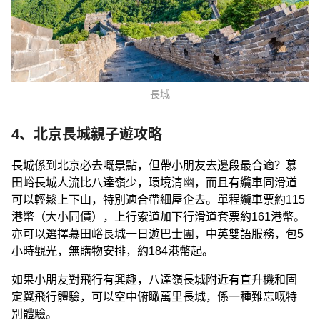
長城
4、北京長城親子遊攻略
長城係到北京必去嘅景點，但帶小朋友去邊段最合適？慕
田峪長城人流比八達嶺少，環境清幽，而且有纜車同滑道
可以輕鬆上下山，特別適合帶細屋企去。單程纜車票約115
港幣（大小同價），上行索道加下行滑道套票約161港幣。
亦可以選擇慕田峪長城一日遊巴士團，中英雙語服務，包5
小時觀光，無購物安排，約184港幣起。
如果小朋友對飛行有興趣，八達嶺長城附近有直升機和固
定翼飛行體驗，可以空中俯瞰萬里長城，係一種難忘嘅特
別體驗。