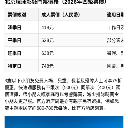
北京環球影城門票價格（2026年四級票價）
票價級別
成人票價（人民幣）
適用日期
淡季日
418元
工作日及
平季日
528元
部分週末
旺季日
638元
暑假、部
特定日
748元
國慶、春
3歲以下小朋友免費入場，兒童、長者及殘障人士可享75折
優惠。快速通服務有不限次（500元）同單次（400元）兩
個選擇，帶小朋友嘅家庭可以考慮購買，減少排隊時間令
小朋友更舒服。官方酒店周邊亦有親子民宿選擇，例如恐
龍主題兩居室約680-780元每晚，比官方酒店划算。