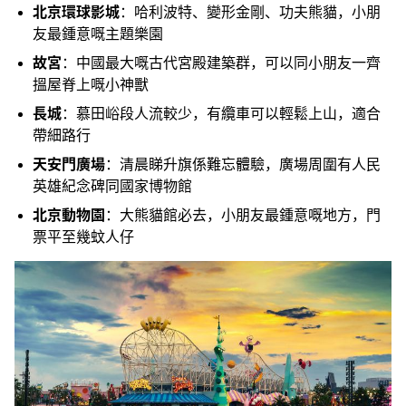
北京環球影城
：哈利波特、變形金剛、功夫熊貓，小朋
友最鍾意嘅主題樂園
故宮
：中國最大嘅古代宮殿建築群，可以同小朋友一齊
搵屋脊上嘅小神獸
長城
：慕田峪段人流較少，有纜車可以輕鬆上山，適合
帶細路行
天安門廣場
：清晨睇升旗係難忘體驗，廣場周圍有人民
英雄紀念碑同國家博物館
北京動物園
：大熊貓館必去，小朋友最鍾意嘅地方，門
票平至幾蚊人仔