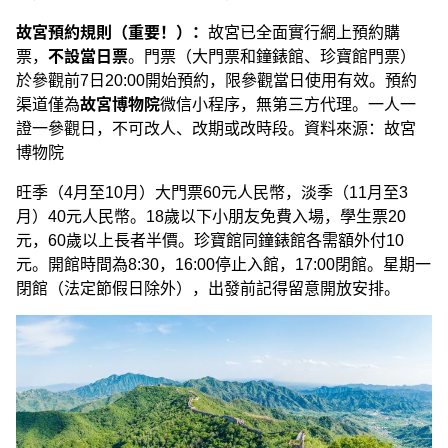
故宮預約規則（重要！）：
故宮已全面實行網上預約購
票，
不設當日票
。門票（大門票和鐘錶館、珍寶館門票）
於參觀前7日20:00開始預約，限參觀當日使用有效。預約
渠道僅為
故宮博物院
微信小程序，無第三方代理。一人一
證一參觀日，不可改人、改期或改時段。資料來源：故宮
博物院
旺季（4月至10月）大門票60元人民幣，淡季（11月至3
月）40元人民幣。18歲以下小朋友免費入場，學生票20
元，60歲以上長者半價。珍寶館同鐘錶館各需額外付10
元。開館時間為8:30，16:00停止入館，17:00閉館。星期一
閉館（法定節假日除外），出發前記得留意開放安排。