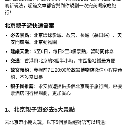
啲新玩法，呢篇文章都會幫到你規劃一次完美嘅家庭旅
行！
北京親子遊快速答案
必去景點
：北京環球影城、故宮、長城（慕田峪）、天
安門廣場、北京動物園
建議天數
：5至6日，每日2至3個景點，留時間休息
交通
：香港飛北京約3個半小時，市區搭地鐵最方便
故宮預約
：參觀前7日20:00於
故宮博物院
微信小程序預
約，不設當日票
親子團推薦
：永安旅遊提供多個北京親子旅行團，包機
票酒店同行程規劃，更加省心
1、北京親子遊必去5大景點
去北京帶小朋友玩，以下5個景點絕對唔可以錯過：