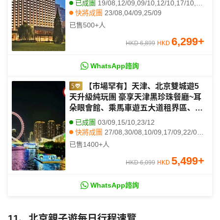
已成團
19/08,12/09,09/10,12/10,17/10,18/10,31/10
三輪車胡同遊、四合院DIY包餃子、入
快將成團
23/08,04/09,25/09
內參觀冰絲帶
其他日期
31/08,18/09,19/09,26/09,23/10,24/10
已售
500+
人
6,299
+
HKD 6,899
HKD
WhatsApp諮詢
【市場罕有】天津、北京雙城遊5
天升級純玩團 豪享天津黑珍珠餐廳~耳
朵眼會館、乘馬車遊五大道租界區、天
津之眼摩天輪/船遊天津海河、石家大
已成團
03/09,15/10,23/12
院、瓷房子、故宮、天壇公園、居庸關
快將成團
27/08,30/08,10/09,17/09,22/09,24/09,08/10,10/10,18/10,22/10,25/10,29/10,05/11,08/11,12/11,15/11,19/11,22/11,26/11,29/11
長城、頤和園、入內參觀冰絲帶
其他日期
23/08,05/10,06/10,09/10,11/10,12/10,13/10,20/10,21/10,23/10,24/10,26/10,27/10,28/10,30/10,01/11,02/11,03/11,04/11,06/11
已售
1400+
人
5,499
+
HKD 6,099
HKD
WhatsApp諮詢
11、北京親子遊每日行程速覽