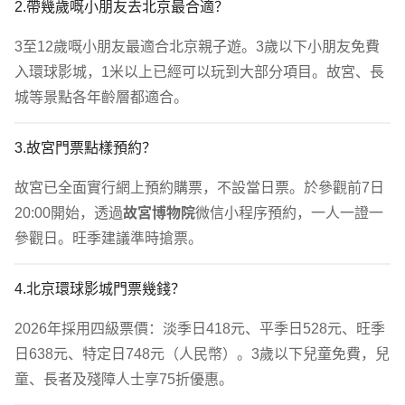
2.帶幾歲嘅小朋友去北京最合適？
3至12歲嘅小朋友最適合北京親子遊。3歲以下小朋友免費
入環球影城，1米以上已經可以玩到大部分項目。故宮、長
城等景點各年齡層都適合。
3.故宮門票點樣預約？
故宮已全面實行網上預約購票，不設當日票。於參觀前7日
20:00開始，透過
故宮博物院
微信小程序預約，一人一證一
參觀日。旺季建議準時搶票。
4.北京環球影城門票幾錢？
2026年採用四級票價：淡季日418元、平季日528元、旺季
日638元、特定日748元（人民幣）。3歲以下兒童免費，兒
童、長者及殘障人士享75折優惠。