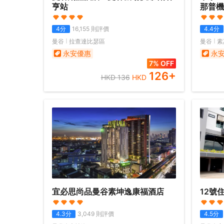
亨站
那普機
4
分
16,155
則評價
4.4
分
曼谷
拉查達比瑟區
曼谷
素
永安優惠
永
7% OFF
126
+
HKD
136
HKD
宜必思尚品曼谷素坤逸康福酒店
12號
4.3
分
3,049
則評價
4.5
分