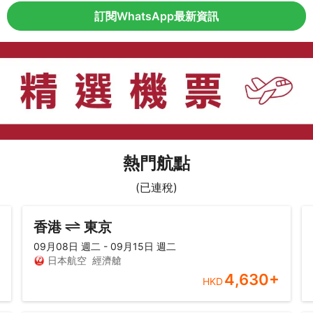
訂閱WhatsApp最新資訊
熱門航點
(已連稅)
香港
東京
09月08日 週二 - 09月15日 週二
日本航空
經濟艙
4,630
+
HKD