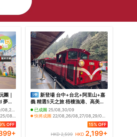
玩團｜
新登場 台中+台北+阿里山+嘉
d 夢幻
義 精選5天之旅 梧棲漁港、高美濕
雅
地、高美燈塔、阿里山森林風景(重
,24/08
已成團
25/08,30/09
a
本安排小火車 )、苗栗百變影城、十
07/09,08/09,09/09,10/09,11/09
快將成團
22/08,26/08,27/08,29/08,01/09,02/09,03/09,05/09,08/09,09/09,10/09,12/09,15/09,16/09,17/09,19/09,22/09,24/09,28/09,29/09
威夷式水
分瀑布、十分老街祈福天燈
11,01/12,03/12,06/12,08/12
其他日期
23/08,24/08,28/08,30/08,31/08,04/09,06/09,07/09,11/09,13/09,14/09,18/09,20/09,21/09,23/09,25/09,26/09,27/09,01/10,02/10
9% OFF
15% OFF
899
+
2,199
+
HKD 2,599
HKD