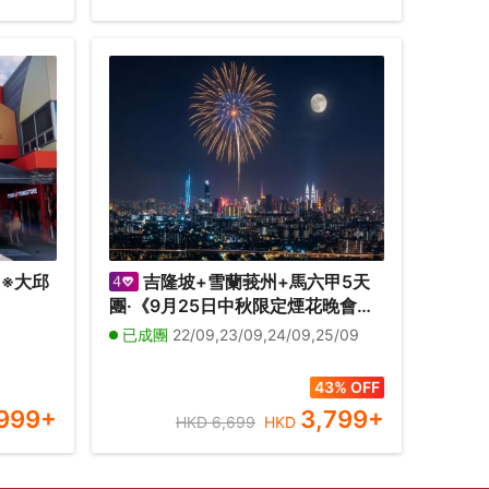
 ※大邱
吉隆坡+雪蘭莪州+馬六甲5天
團·《9月25日中秋限定煙花晚會：
 ※釜山
9月22-25日出發》【永安獨家】全
已成團
22/09,23/09,24/09,25/09
燈塔、海
新夜景山頂餐廳，欣賞中秋煙花晚
式數碼
會、瓜拉雪蘭莪 (欣賞海洋奇觀【藍
,09/10
43% OFF
眼淚】及螢火蟲)、適耕莊【欣賞稻
999
+
3,799
+
HKD 6,699
HKD
田景色】