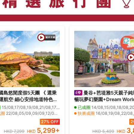
國島悠閒度假5天團 《 選乘
曼谷+芭堤雅5天親子純
運航空‧細心安排地道特色越
暢玩夢幻樂園+Dream Worl
 》
真雪城｜提升入住2晚芭堤
團
15/08,17/08,19/08,21/08,17/10
已成團
14/08,15/08,18/08,20/08
Centre Point Prime Pattay
成團
22/08,05/09,09/09,12/09,16/09,19/09,23/09,26/09,07/10,10/10,14/10,21/10,24/10,28/10,31/10,06/11,13/11,20/11,27/11,11/12
快將成團
16/08,19/08,22/08,25/08,26/08,27/08,28/08,29/08,30/08,31/08,01/09,02/09,04/09,05/09,06/09,
Deluxe Premier及暢玩夏
日期
04/12
其他日期
25/10,27/10,29/10,01/11,03/11,05/11,08/11,10/11,12/11,15/11,17/11,19/11,22/11,24/11,26/11,29/
27% OFF
2
上樂園
5,299
+
3,
HKD 7,299
HKD
HKD 5,499
HKD