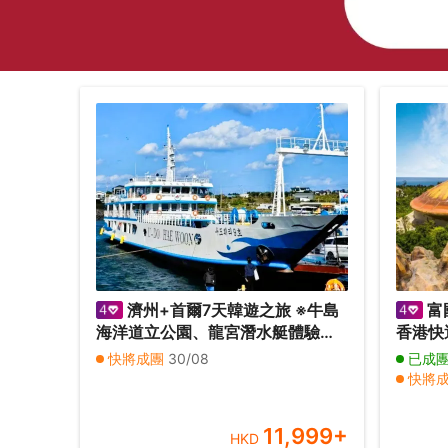
濟州+首爾7天韓遊之旅 ※牛島
富
海洋道立公園、龍宮潛水艇體驗、
香港快
金京淑向日葵農場、Kidzania兒童
南美食
快將成團
30/08
已成
職業主題樂園、樂天世界、
快將
ZoolungZoolung室內動物園、
其他
SeaLifeAquarium
11,999
+
HKD