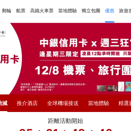
郵輪
船票
高鐵火車票
當地體驗
獨立包團
優惠
旅遊
勁減
推介酒店
全球機場接送
當地體驗
精選
距離活動開始