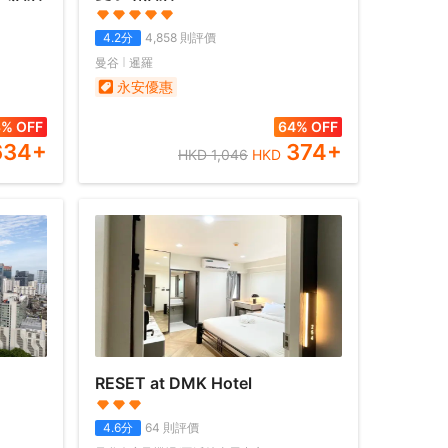
4.2
分
4,858
則評價
曼谷
暹羅
永安優惠
3% OFF
64% OFF
634
+
374
+
HKD
1,046
HKD
RESET at DMK Hotel
4.6
分
64
則評價