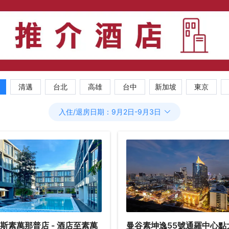
清邁
台北
高雄
台中
新加坡
東京
入住/退房日期：
9月2日
-
9月3日
斯素萬那普店 - 酒店至素萬
曼谷素坤逸55號通羅中心點