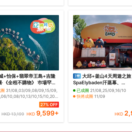
城+怡保+翡翠帝王島+吉隆
大邱+釜山4天周遊之旅
團·《全程不購物》 巿場罕有
SpaElybaden汗蒸幕、
帝王島 Garden Villa 包
TtangTtangLand炸雞體驗
成團
31/08,03/09,08/09,15/09,
已成團
21/08,25/09,16/10
 、吉隆坡五星級巿中心EQ酒店
海月天空步道+青沙浦紅白
,06/10,08/10,13/10,15/10,20/1
快將成團
11/09
酒吧近觀雙子塔夜景、獨家
雲台海岸列車體驗、「沉浸
10,27/10,29/10,03/11,05/11,10/
其他日期
28/08,04/09,18/09,02/10
27% OFF
景餐廳享用晚餐＋新派肉骨
11,17/11,26/11,29/11
藝術館」Arte Museum
9,599
+
2,
HKD 13,199
HKD
HKD
木煙燻甘榜雞