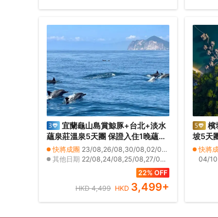
宜蘭龜山島賞鯨豚+台北+淡水
檳
蘊泉莊溫泉5天團 保證入住1晚蘊泉
坡5天
庄溫泉酒店(私人溫泉客房)、幾米廣
２晚 翡翠
快將成團
23/08,26/08,30/08,02/09,07/09,09/09,15/09,16/09,20/09,23/09,30/09,04/10,18/10,20/10,26/10
快將
場、羅東夜市、羅東林業文化園
SPA
其他日期
22/08,24/08,25/08,27/08,28/08,29/08,31/08,01/09,03/09,04/09,05/09,06/09,08/09,10/09,11/09,12/09,13/09,14/09,17/09,18/09
04/10
區、蘭陽博物館(外觀)、八里左岸
包頂層
0,22/
22% OFF
山頂夜
11,12/
3,499
+
HKD 4,499
HKD
茶+果