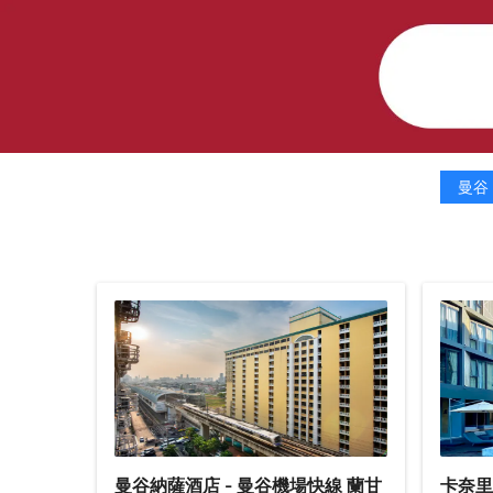
曼谷
曼谷納薩酒店 - 曼谷機場快線 蘭甘
卡奈里