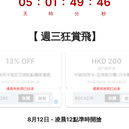
:
:
:
05
01
49
44
天
時
分
秒
【 週三狂賞飛】
13% OFF
HKD
200
無門檻即減
信用卡指定亞洲航點機票優惠
中銀信用卡-亞洲旅行團-日本
2026.08.05
-
2026.08.05
2026.08.05
-
2026.08.05
優惠有效期已結束
優惠有效期已結束
285
收藏
BOC927A
收藏
複製
複
8月12日 - 凌晨12點準時開搶