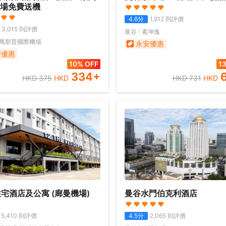
場免費送機
4.6
分
1,912
則評價
3,015
則評價
曼谷
素坤逸
萬那普國際機場
永安優惠
安優惠
10% OFF
1
334
+
HKD
375
HKD
HKD
731
HKD
住宅酒店及公寓 (廊曼機場)
曼谷水門伯克利酒店
5,410
則評價
4.5
分
2,065
則評價