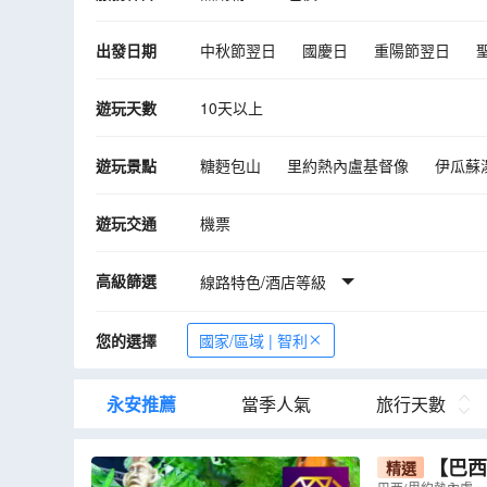
出發日期
中秋節翌日
國慶日
重陽節翌日
遊玩天數
10天以上
遊玩景點
糖麪包山
里約熱內盧基督像
伊瓜蘇
阿胡塔哈伊
阿胡高特威庫
伊太佈水
遊玩交通
機票
「森巴狂熱、舞動全城」巴西嘉年華
高級篩選
線路特色/酒店等級
您的選擇
國家/區域 | 智利
永安推薦
當季人氣
旅行天數
【巴西
精選