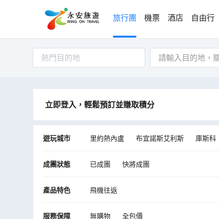
旅行團
機票
酒店
自由行
熱門目的地
立即登入，輕鬆預訂並賺取積分
遊玩城市
里約熱內盧
布宜諾斯艾利斯
庫斯科
漢格羅阿
納斯卡
復活節島
帕拉
成團狀態
已成團
快將成團
產品特色
飛機往返
服務保障
無購物
全包價