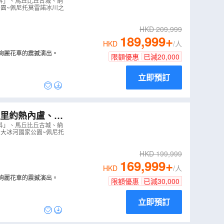
城)、智利(復活
斯科」、馬丘比丘古城、納
公園~佩尼托莫雷諾冰川之
HKD
209,999
189,999
+
HKD
/人
絢麗花車的震撼演出。
限額優惠
已減
20,000
立即預訂
西(里約熱內盧、巴
智利(聖地亞
斯科」、馬丘比丘古城、納
、大冰河國家公園~佩尼托
HKD
199,999
169,999
+
HKD
/人
絢麗花車的震撼演出。
限額優惠
已減
30,000
立即預訂