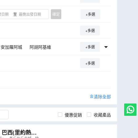
至
確定
+多選
+多選
安加羅阿城
阿胡阿基維
+多選
布
拉諾考火山
馬古高森林
+多選
清除全部
優惠促銷
收藏產品
 巴西(里約熱內