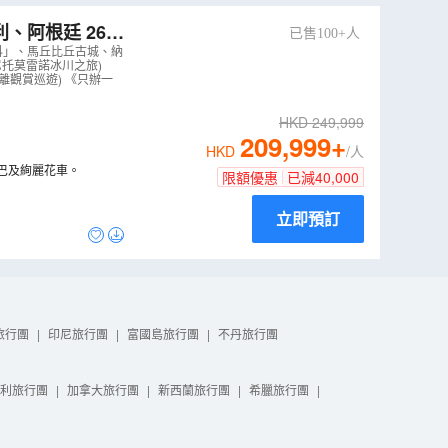
、阿根廷 26天
已售100+人
科」、馬丘比丘古城、納
尼托莫雷諾冰川之旅)
離觀賞巡遊) 《只辦一
HKD
249,999
209,999
+
HKD
/人
巴及絢麗花車。
限額優惠
已減
40,000
立即預訂
旅行團
|
印尼旅行團
|
富國島旅行團
|
不丹旅行團
利旅行團
|
加拿大旅行團
|
新西蘭旅行團
|
希臘旅行團
|