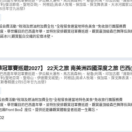
華冠軍賽巡遊)、秘魯(印加古都「庫斯科」、馬丘比丘古
、巴西嘉年華冠軍賽巡遊、伊瓜蘇大瀑布、馬古高森林)、 秘魯(利瑪、印加古都「庫
智利(復活節島、聖地亞哥)、 阿根廷(高卓人牧場、保加區、探戈舞表演、大冰河國家
廷(高卓人牧場)【全包價】
（
LUUIC22EL
）
2月5日年廿九出發》
不設自費活動 *稅項及燃油附加費全包 *全程餐食連當地特色美食 *免收旅行團服務費
度、舉世矚目的巴西嘉年華，並特別安排觀賞冠軍賽巡遊，觀賞最頂級森巴舞隊伍與
諾冰川,觀賞藍白交織的宏偉冰壁。
冠軍賽巡遊2027】 22天之旅 南美洲四國深度之旅 巴
賽巡遊)、秘魯(印加古都「庫斯科」、馬丘比丘古城)、
、巴西嘉年華冠軍賽巡遊、伊瓜蘇大瀑布、馬古高森林)、 秘魯(利瑪、印加古都「庫
智利(聖地亞哥、聖母山、伊達爾戈城堡)、 阿根廷(高卓人牧場、保加區、探戈舞表演
(高卓人牧場)【全包價】
（
LUUID22EL
）
《新春精選:2月5日年廿九出發》
設自費活動*稅項及燃油附加費全包*全程餐食連當地特色美食*免收旅行團服務費
度、舉世矚目的巴西嘉年華，並特別安排觀賞冠軍賽巡遊，觀賞最頂級森巴舞隊伍與
廂Front Box】座位。提供近距離觀賞體驗皇者巡遊一生難忘。
02