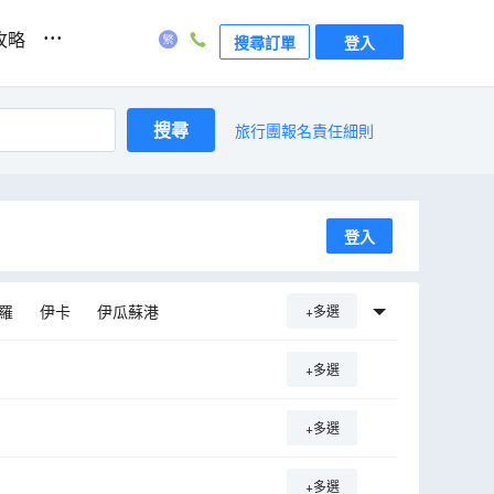
...
攻略
搜尋訂單
登入
搜尋
旅行團報名責任細則
登入
羅
伊卡
伊瓜蘇港
+多選
+多選
+多選
+多選