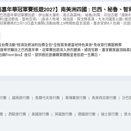
嘉年華冠軍賽巡遊2027】南美洲四國 : 巴西、秘魯、智利
價】
（
LUUIA26EL
）
、巴西嘉年華冠軍賽巡遊、伊瓜蘇大瀑布、馬古高森林)、秘魯(利瑪、印加古都「庫斯
智利(復活節島、聖地亞哥)、(高卓人牧場、保加區、探戈舞表演、大冰河國家公園~佩
華冠軍賽將於2月13日盛大展開(活動由晚上9時開始直至凌晨，重本安排6人包廂，近距
》
設自費活動*稅項及燃油附加費全包*全程餐食連當地特色美食*免收旅行團服務費
度舉世矚目之巴西嘉年華，冠軍賽巡遊深入熱烈慶典，通宵狂歡，盡享觀賞最頂級森
包廂Front Box】座位。提供極近距離觀賞體驗皇者巡遊一生難忘。
行團
|
越南旅行團
|
馬爾代夫旅行團
|
柬埔寨旅行團
|
馬來西亞旅行團
|
沙巴
團
|
西歐旅行團
|
美國旅行團
|
英國旅行團
|
德國旅行團
|
瑞士旅行團
|
意大