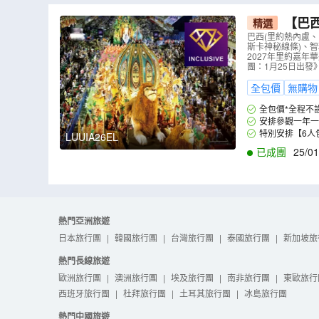
【巴西
精選
之旅 【全包
巴西(里約熱內盧
斯卡神秘線條)、
2027年里約嘉年
團：1月25日出發
全包價
無購物
全包價*全程不
安排參觀一年一
特別安排【6人
LUUIA26EL
已成團
25/01
熱門亞洲旅遊
日本旅行團
|
韓國旅行團
|
台灣旅行團
|
泰國旅行團
|
新加坡旅
熱門長線旅遊
歐洲旅行團
|
澳洲旅行團
|
埃及旅行團
|
南非旅行團
|
東歐旅行
西班牙旅行團
|
杜拜旅行團
|
土耳其旅行團
|
冰島旅行團
熱門中國旅遊