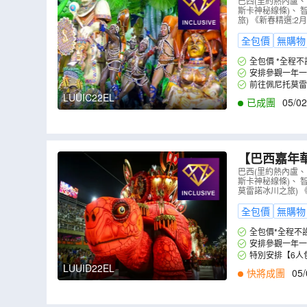
盧、巴西嘉年
巴西(里約熱內盧
斯卡神秘線條)、 
節島)、阿根
旅) 《新春精選:
全包價
無購物
全包價 *全程
安排參觀一年一
前往佩尼托莫雷
LUUIC22EL
已成團
05/02
【巴西嘉年華
西嘉年華冠軍
巴西(里約熱內盧
斯卡神秘線條)、 
哥)、阿根廷
莫雷諾冰川之旅) 
全包價
無購物
全包價*全程不
安排參觀一年一
特別安排【6人包
LUUID22EL
快將成團
05/