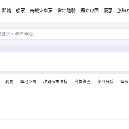
郵輪
船票
高鐵火車票
當地體驗
獨立包團
優惠
旅遊
利馬
聖地亞哥
埃爾卡拉法特
烏魯班巴
伊瓜蘇縣
聖保
卡斯
福斯－杜伊瓜蘇
阿根廷湖縣