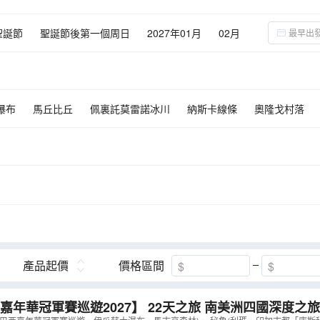
聖誕節
聖誕節後第一個周日
2027年01月
02月
瀑布
馬丘比丘
佩裏託莫雷諾冰川
納斯卡線條
奧隆戈村落
壩
利瑪
納斯卡神秘線條
基督山
馬古高森林
伊瓜蘇大瀑
產品起價
價格區間
嘉年華冠軍賽巡遊2027】 22天之旅 南美洲四國深度之旅