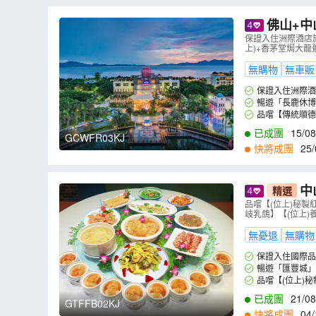
那琴半島地質海洋公園
梅家大院
東
佛山+中
梁啟超故居紀念館
長廊歡樂園
宋元
灣夢幻劇場
保證入住洲際酒店
上)+香茅堂焗大龍
會城石澗公園大石頭風景區
公坑寺旅遊
無購物
無車販
新興天露山旅遊度假區
國恩寺
禪泉
保證入住洲際酒
黎塘碉樓文化廣場
順德容桂漁人碼頭
暢遊「長鹿休博
品嚐【傳統順德
【深海珍味龍躉10
已成團
15/08
GCWFR03KJ
快將成團
25/
中
精選
Le Mérid
品嚐【(位上)秘
岐乳鴿】【(位上
無憂退
無購物
保證入住國際品牌
暢遊「匯豐城」
品嚐【(位上)
燒石岐乳鴿】【(
已成團
21/08
GTFFB02KJ
快將成團
04/