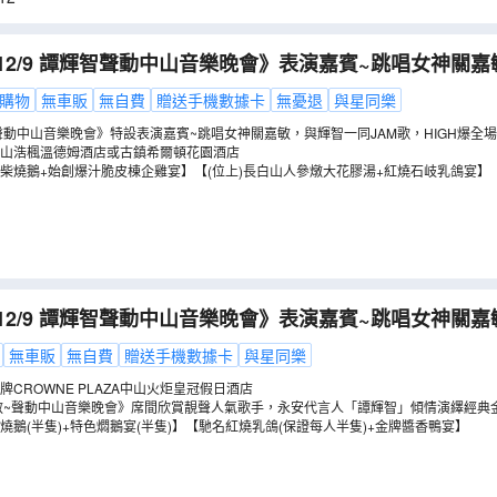
12/9 譚輝智聲動中山音樂晚會》表演嘉賓~跳唱女神關
汁脆皮棟企雞宴】【長白山人參燉大花膠湯(位上)+紅燒
購物
無車販
無自費
贈送手機數據卡
無憂退
與星同樂
（
GTCFB02KJ
）
輝智聲動中山音樂晚會》特設表演嘉賓~跳唱女神關嘉敏，與輝智一同JAM歌，HIGH爆全場
山浩楓溫德姆酒店或古鎮希爾頓花園酒店
柴燒鵝+始創爆汁脆皮棟企雞宴】【(位上)長白山人參燉大花膠湯+紅燒石岐乳鴿宴】
12/9 譚輝智聲動中山音樂晚會》表演嘉賓~跳唱女神關嘉
酒店【古法脆皮燒鵝(半隻)+特色燜鵝宴(半隻)】【馳名
無車販
無自費
贈送手機數據卡
與星同樂
牌醬香鴨宴】中山純玩2天團
（
GTCFF02KA
）
CROWNE PLAZA中山火炬皇冠假日酒店
敏~聲動中山音樂晚會》席間欣賞靚聲人氣歌手，永安代言人「譚輝智」傾情演繹經典
AM 歌，更與歌迷團友近距離接觸及大派驚喜，令你樂而忘返
燒鵝(半隻)+特色燜鵝宴(半隻)】【馳名紅燒乳鴿(保證每人半隻)+金牌醬香鴨宴】