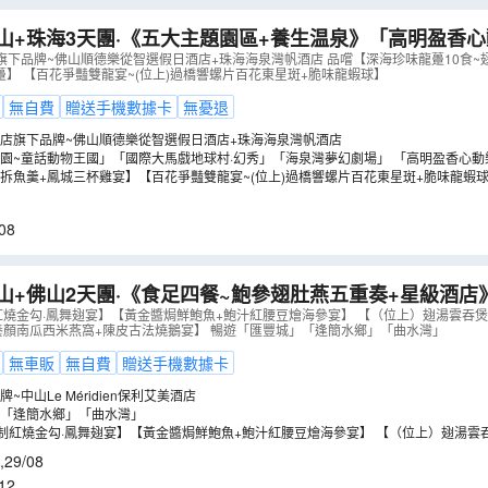
南亞風情園
海口埠銀信文化古街
浮月村洋樓
台城西門墟
圭
山+珠海3天團·《五大主題園區+養生温泉》「高明盈香
崖門海戰文化旅遊區
中國僑都華僑華人博物館
葵博園
南坦葵林
」「長鹿休博園~童話動物王國」
（
GCWFR03KJ
）
旗下品牌~佛山順德樂從智選假日酒店+珠海海泉灣帆酒店 品嚐【深海珍味龍躉10食~
躉】 【百花爭豔雙龍宴~(位上)過橋響螺片百花東星斑+脆味龍蝦球】
區
三十三墟街
良溪古村
彩虹村
特成沙公園
杜阮涼瓜田
無自費
贈送手機數據卡
無憂退
溫泉
藏佛坑
江門古勞水鄉旅遊區
東平大澳漁家文化村
東平
店旗下品牌~佛山順德樂從智選假日酒店+珠海海泉灣帆酒店
石岐乳鴿
園~童話動物王國」「國際大馬戲地球村·幻秀」「海泉灣夢幻劇場」 「高明盈香心
拆魚羹+鳳城三杯雞宴】【百花爭豔雙龍宴~(位上)過橋響螺片百花東星斑+脆味龍蝦
食~翅湯過橋深海大龍躉(位上)+香茅堂焗大龍躉】
08
山+佛山2天團·《食足四餐~鮑參翅肚燕五重奏+星級酒店
ien保利艾美酒店
（
GTFFB02KJ
）
製紅燒金勾·鳳舞翅宴】【黃金醬焗鮮鮑魚+鮑汁紅腰豆燴海參宴】 【（位上）翅湯雲吞
)養顏南瓜西米燕窩+陳皮古法燒鵝宴】 暢遊「匯豐城」「逢簡水鄉」「曲水灣」
無車販
無自費
贈送手機數據卡
~中山Le Méridien保利艾美酒店
「逢簡水鄉」「曲水灣」
秘制紅燒金勾·鳳舞翅宴】【黃金醬焗鮮鮑魚+鮑汁紅腰豆燴海參宴】 【（位上）翅湯雲
位上)養顏南瓜西米燕窩+陳皮古法燒鵝宴】
,
29/08
12