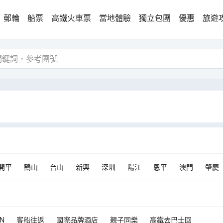
郵輪
船票
高鐵火車票
當地體驗
獨立包團
優惠
旅遊
開平
鶴山
台山
新興
深圳
陽江
恩平
澳門
肇慶
N
客船往返
國際品牌酒店
親子同樂
高鐵去巴士回