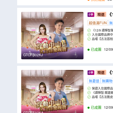
《
精選
燒鵝+始創爆
超值滿FUN
無
山純玩2天團
《12/9 譚
入住國際品牌中
品嚐【古法荔枝
已成團
12/09
GTCFB02KJ
《
精選
火炬皇冠假日
無憂退
無購物
人半隻)+金
保證入住國際品牌
《譚輝智·關嘉
「關嘉敏」一同J
品嚐【古法脆皮
已成團
12/09
GTCFF02KA