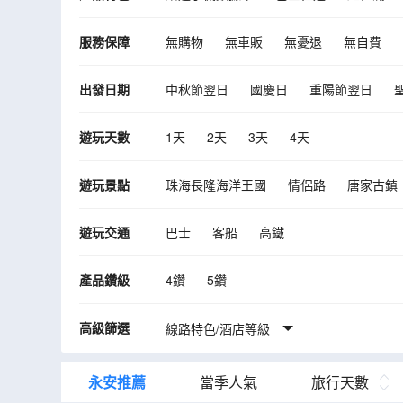
服務保障
無購物
無車販
無憂退
無自費
出發日期
中秋節翌日
國慶日
重陽節翌日
10月
11月
12月
2027年01月
遊玩天數
1天
2天
3天
4天
09月
10月
遊玩景點
珠海長隆海洋王國
情侶路
唐家古鎮
愛情郵局（城市客廳分店）
中國兵器館
遊玩交通
巴士
客船
高鐵
大良華蓋路商業步行街
碧江金樓
順
廣東千古情
曲水灣風情街商業街-磚雕
產品鑽級
4鑽
5鑽
深圳書城灣區之眼
赤坎·廣東華僑國際
高級篩選
鳳儀裏旅遊區
線路特色/酒店等級
肇慶古城牆（宋城一路）
中山市博物館
中山紅博城
廚邦醬油
永安推薦
當季人氣
旅行天數
湾中上城·魔法世界
左步村
古董車博