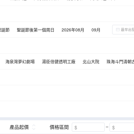
聖誕節
聖誕節後第一個周日
2026年08月
09月
02月
03月
04月
05月
06月
07月
08月
海泉灣夢幻劇場
湯臣倍健透明工廠
北山大院
珠海斗門清朝
日月貝劇院
澳門旅遊塔
保利美高梅博物館
長鹿旅遊休博園
德博物館
順德歡樂海岸PLUS
吳家大院
煙橋古村
甘竹灘洪潮
夏漖糧園喜文化創意基地
沙灣古鎮
南沙十九湧
南沙遊艇會
旅遊度假區
塘口墟天下糧倉
廣東赤坎古鎮僑鄉國際旅遊度假區-內廣
凌霄宮-仙掌巖
中山詹園
中山影視城
紫馬嶺公園
孫文西
文化博覽館
三溪村
西江花海
橫欄西江花海
馬鞍島海邊野公
產品起價
價格區間
物館
金鐘湖公園
犁頭尖山-觀景台
中山市咀香園工業旅遊景區