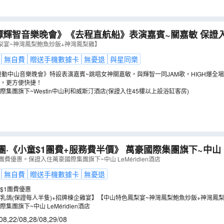
9 譚輝智音樂晚會》《去程直航船》表演嘉賓~關嘉敏 保
stin中山利和威斯汀酒店(保證入住45樓以上設浴缸客房)
梨宴~神灣鳳梨鮑魚炒飯+神灣鳳梨雞】
山純玩2天團
（
GTCFW02XF
）
無自費
贈送手機數據卡
無憂退
與星同樂
輝智聲動中山音樂晚會》特設表演嘉賓~跳唱女神關嘉敏，與輝智一同JAM歌，HIGH爆全場
，更方便快捷！
集團旗下~Westin中山利和威斯汀酒店(保證入住45樓以上設浴缸客房)
團·《小童$1團費+服務費半價》 萬豪國際集團旗下~中山 LeM
02KM
）
費優惠。保證入住萬豪國際集團旗下~中山 LeMéridien酒店
無自費
贈送手機數據卡
無憂退
$1團費優惠
乳鴿(保證每人半隻)+招牌棟企雞宴】【中山特色鳳梨宴~神灣鳳梨鮑魚炒飯+神灣鳳
集團旗下~中山 LeMéridien酒店
08
,
22/08
,
28/08
,
29/08