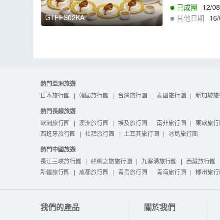
已成團
12/08
GTFFS02KA
其他日期
16/
8
,
30/08
,
31/08
,
0
熱門亞洲旅遊
日本旅行團
|
韓國旅行團
|
台灣旅行團
|
泰國旅行團
|
新加坡旅
熱門長線旅遊
歐洲旅行團
|
澳洲旅行團
|
埃及旅行團
|
南非旅行團
|
東歐旅行
西班牙旅行團
|
杜拜旅行團
|
土耳其旅行團
|
冰島旅行團
熱門中國旅遊
長江三峽旅行團
|
絲綢之旅旅行團
|
九寨溝旅行團
|
西藏旅行團
新疆旅行團
|
成都旅行團
|
青島旅行團
|
青海旅行團
|
郴州旅行
我們的產品
關於我們