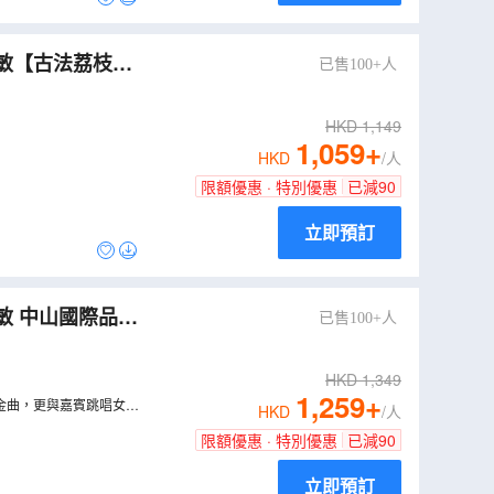
嘉敏【古法荔枝柴
已售100+人
石岐乳鴿宴】 中
HKD
1,149
1,059
+
HKD
/人
限額優惠 · 特別優惠
已減
90
立即預訂
敏 中山國際品牌
已售100+人
紅燒乳鴿(保證每
HKD
1,349
1,259
+
金曲，更與嘉賓跳唱女神
HKD
/人
限額優惠 · 特別優惠
已減
90
立即預訂