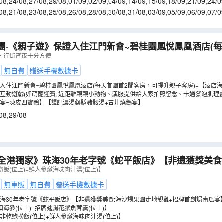
08
,
24/08
,
27/08
,
29/08
,
01/09
,
02/09
,
04/09
,
14/09
,
15/09
,
18/09
,
21/09
,
24/0
08
,
21/08
,
23/08
,
25/08
,
26/08
,
28/08
,
30/08
,
31/08
,
03/09
,
05/09
,
06/09
,
07/0
2/09
,
13/09
,
16/09
,
17/09
團·《親子遊》保證入住江門新會~碧桂園鳳悅鳳凰酒店(
親子客房)【酒店海鮮自助晚餐】【譚記濃湯藥膳豬腰湯+
，行街宵夜十分方便
（
GJHFW02KM
）
無自費
贈送手機數據卡
入住江門新會~碧桂園鳳悅鳳凰酒店(每天首團首2間客房，可提升親子客房)+【酒店
互動遊戲(如萌寵迎賓; 近距離親親小動物、漢服提供給大家拍照留念、卡通發泡肌理
宴~陳皮四寶鴨】【譚記濃湯藥膳豬腰湯+古井燒鵝宴】
08
,
29/08
全港獨家》珠海30年老字號《蛇平飯店》【非遺獲獎美食
首創焗南瓜宴】VIP包廂【鮑汁扣海參(位上)+招牌翅湯花
飯(位上)+鮮人參燉海味肉汁湯(位上)】
住中山中心逸衡酒店 中山珠海澳門2天團
（
GTFFS02KA
無車販
無自費
贈送手機數據卡
海30年老字號《蛇平飯店》【非遺獲獎美食:海沙煨果園走地靚雞+招牌首創焗南瓜宴
扣海參(位上)+招牌翅湯花膠魚茸羹(位上)】
非亁鮑撈飯(位上)+鮮人參燉海味肉汁湯(位上)】