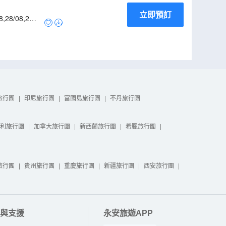
立即預訂
8
,
28/08
,
29/0
旅行團
|
印尼旅行團
|
富國島旅行團
|
不丹旅行團
利旅行團
|
加拿大旅行團
|
新西蘭旅行團
|
希臘旅行團
|
旅行團
|
貴州旅行團
|
重慶旅行團
|
新疆旅行團
|
西安旅行團
|
與支援
永安旅遊APP