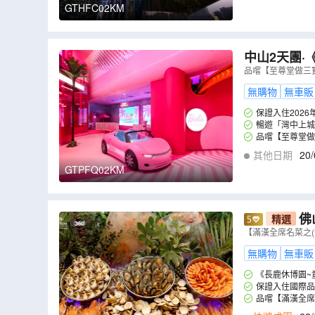
GTHFC02KM
中山2天團·
門票:「美泰
品嚐【至尊堂做三
新開業中山
無購物
無車販
保證入住202
暢遊「灣中上城
品嚐【至尊堂做
(每人一隻)】
其他日期
20/
GTPFQ02KM
佛
精選
餐】長鹿休
【滿漢全席名菜之
無購物
無車販
《長鹿休博園~
保證入住國際品牌
品嚐【滿漢全席