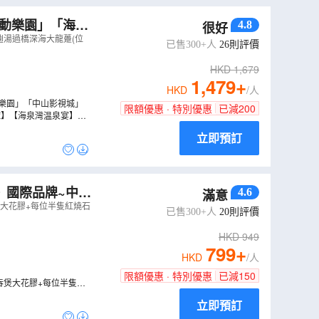
峯山國家森林公園
心動樂園」「海泉
4.8
很好
生態濕地公園
翅湯過橋深海大龍躉(位
已售300+人
26
則評價
園綜合體
HKD
1,679
飛龍寺
南海放生台
1,479
+
HKD
/人
動樂園」「中山影視城」
限額優惠 · 特別優惠
已減
200
球】【海泉灣温泉宴】
立即預訂
》國際品牌~中山
4.6
滿意
煲大花膠+每位半隻紅燒石
已售300+人
20
則評價
HKD
949
799
+
HKD
/人
限額優惠 · 特別優惠
已減
150
吞煲大花膠+每位半隻紅
立即預訂