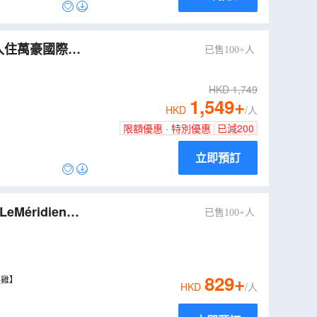
證入住萬豪國際集
已售100+人
 【私房秘製龍船
HKD
1,749
1,549
+
HKD
/人
限額優惠 · 特別優惠
已減
200
立即預訂
éridien酒
已售100+人
829
+
梨雞】
HKD
/人