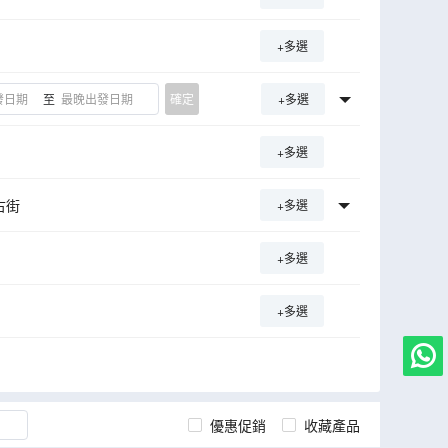
+多選
至
確定
+多選
+多選
古街
+多選
逢簡水鄉
盈香心動樂園
+多選
發電站
順德容桂漁人碼頭
荷蘭花卉小鎮
+多選
場
鳳儀裡碉樓群
路
香山商業文化博物館
園
曹邊村
優惠促銷
收藏產品
小欖民俗博物館