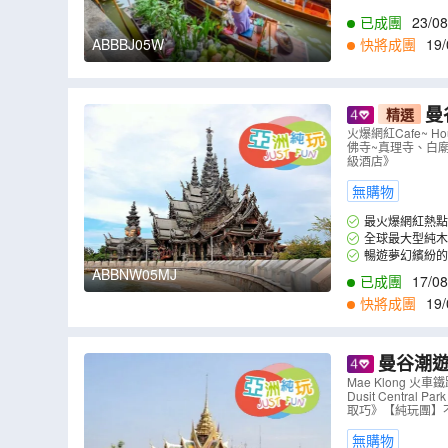
杯飲品)，望住美景
已成團
23/08
ABBBJ05W
快將成團
19/
9
,
07/09
,
08/09
,
0
曼谷+芭
精選
ouse of Ben
火爆網紅Cafe~ H
佛寺~真理寺、白廟、四
級酒店》
無購物
最火爆網紅熱點 
浪旅舍等。
全球最大型純木
式建造，沒有使用
暢遊夢幻繽紛的
ABBNW05MJ
已成團
17/08
快將成團
19/
9
,
08/09
,
09/09
,
1
曼谷潮遊
Express Ba
Mae Klong 
Dusit Centra
取巧》【純玩團】
無購物