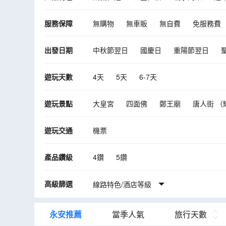
服務保障
無購物
無車販
無自費
免服務費
出發日期
中秋節翌日
國慶日
重陽節翌日
10月
11月
12月
2027年01月
遊玩天數
4天
5天
6-7天
遊玩景點
大皇宮
四面佛
鄭王廟
唐人街 （
洽圖洽週末市集
真理寺
芭堤雅3D
遊玩交通
機票
美功鐵道市場
瑪哈泰寺遺址
邦芭茵
3D視覺美術館
Don Hoi Lot小漁村
I
產品鑽級
4鑽
5鑽
高級篩選
線路特色/酒店等級
永安推薦
當季人氣
旅行天數