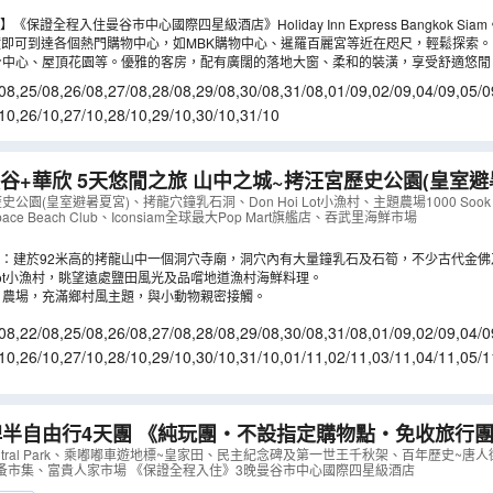
保證全程入住曼谷巿中心國際四星級酒店》Holiday Inn Express Bangkok Siam
分鐘即可到達各個熱門購物中心，如MBK購物中心、暹羅百麗宮等近在咫尺，輕鬆探索。
身中心、屋頂花園等。優雅的客房，配有廣闊的落地大窗、柔和的裝潢，享受舒適悠閒
08
,
25/08
,
26/08
,
27/08
,
28/08
,
29/08
,
30/08
,
31/08
,
01/09
,
02/09
,
04/09
,
05/0
0/09
,
11/09
,
12/09
,
13/09
10
,
26/10
,
27/10
,
28/10
,
29/10
,
30/10
,
31/10
谷+華欣 5天悠閒之旅 山中之城~拷汪宮歷史公園(皇室避
n Hoi Lot小漁村、主題農場1000 Sook、拉瑪五世
公園(皇室避暑夏宮)、拷龍穴鐘乳石洞、Don Hoi Lot小漁村、主題農場1000 So
pace Beach Club、Iconsiam全球最大Pop Mart旗艦店、吞武里海鮮市場
BD05U
）
：建於92米高的拷龍山中一個洞穴寺廟，洞穴內有大量鐘乳石及石筍，不少古代金佛
，可觀賞洞穴中的光線變化。
i Lot小漁村，眺望遠處鹽田風光及品嚐地道漁村海鮮料理。
ook 農場，充滿鄉村風主題，與小動物親密接觸。
08
,
22/08
,
25/08
,
26/08
,
27/08
,
28/08
,
29/08
,
30/08
,
31/08
,
01/09
,
02/09
,
04/0
9/09
,
10/09
,
11/09
,
12/09
10
,
26/10
,
27/10
,
28/10
,
29/10
,
30/10
,
31/10
,
01/11
,
02/11
,
03/11
,
04/11
,
05/1
0/11
,
11/11
,
12/11
,
13/11
半自由行4天團 《純玩團‧不設指定購物點‧免收旅行
）
Central Park、乘嘟嘟車遊地標~皇家田、民主紀念碑及第一世王千秋架、百年歷史~唐
蚤市集、富貴人家市場 《保證全程入住》3晚曼谷市中心國際四星級酒店