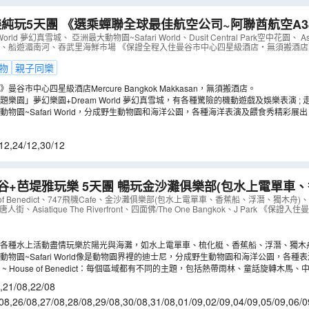
最佳航空公司~阿聯酋航空A380豪華客機》暢
ream World 夢幻真雪城、亞洲最大動物園~Safari Wor
rld 夢幻真雪城、 亞洲最大動物園~Safari World、Dusit Central Park空中花園、 Asia
t、四面佛、船遊湄南河、吞武里海鮮市場 《保證全程入住曼谷市中心四星級酒店‧無須搬酒
物
親子同樂
谷市中心四星級酒店Mercure Bangkok Makkasan，無須搬酒店。
樂園」夢幻樂園+Dream World 夢幻真雪城，有各種驚險的機動遊戲及娛樂表演 ;
景的浪漫。
物園~Safari World，分成野生動物園和海洋公園，各種海洋表演及餵食秀精彩展出
12
,
24/12
,
30/12
堤雅玩樂 5天團 暢玩金沙灘俱樂部(包水上電單車、香蕉船、浮潛、
洲最大的野生動物園~Safari World《保證入住曼谷及
 of Benedict、747飛機Cafe、金沙灘俱樂部(包水上電單車、香蕉船、浮潛、獨木舟)、
唐人街、Asiatique The Riverfront、四面佛/The One Bangkok、J Park 
晚》
（
ABBBW05W
）
各種水上活動盡情玩樂於陽光與海灘，如水上電單車、梳化艇、香蕉船、浮潛、獨木
動物園~Safari World像是動物園界裡的迪士尼，分成野生動物園和海洋公園，各種
~ House of Benedict：每個區域都有不同的主題，包括熱帶雨林、童話旋轉木
的熱門拍照打卡絕佳場所，絕不容錯過。
,
21/08
,
22/08
08
,
26/08
,
27/08
,
28/08
,
29/08
,
30/08
,
31/08
,
01/09
,
02/09
,
04/09
,
05/09
,
06/0