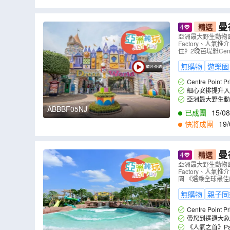
9
,
09/09
,
10/09
,
1
曼
精選
升入住2晚芭堤雅
亞洲最大野生動物園~S
Factory、人氣推
樂園
（
ABB
住》2晚芭堤雅Centr
無購物
遊樂園
Centre Po
方便一家同樂。
細心安排提升入住
亞洲最大野生動物
ABBBF05NJ
已成團
15/08
快將成團
19/
9
,
07/09
,
08/09
,
0
曼
精選
attaya+
亞洲最大野生動物園~S
Factory、人氣推介
園 《選乘全球最佳
無購物
親子同
Centre Po
方便一家同樂。
帶您到暹邏大象
《人氣之首》Pab