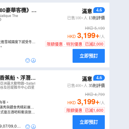
4.6
滿意
ld
（
ABBBW05
tique The
已售100+人
13
則評價
店》
HKD
5,199
3,199
+
HKD
/人
 走進雪城國度下感受冬天
限額優惠 · 特別優惠
已減
2,000
。
立即預訂
4.6
滿意
芭堤雅市中心四星
亞洲最大動物園~Safari
已售400+人
35
則評價
《保證入住曼谷及芭堤雅市中心四星
HKD
4,799
3,199
+
舟等。
HKD
/人
表演秀與餵食秀精彩展
限額優惠
已減
1,600
馬、中式復古酒吧和衝浪旅舍
立即預訂
9
,
07/09
,
08/0