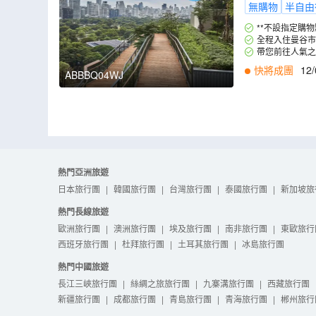
無購物
半自由
**不設指定購物
全程入住曼谷市中
人家市場，更預留
帶您前往人氣之
足感滿滿。
快將成團
12/
ABBBQ04WJ
熱門亞洲旅遊
日本旅行團
|
韓國旅行團
|
台灣旅行團
|
泰國旅行團
|
新加坡旅
熱門長線旅遊
歐洲旅行團
|
澳洲旅行團
|
埃及旅行團
|
南非旅行團
|
東歐旅行
西班牙旅行團
|
杜拜旅行團
|
土耳其旅行團
|
冰島旅行團
熱門中國旅遊
長江三峽旅行團
|
絲綢之旅旅行團
|
九寨溝旅行團
|
西藏旅行團
新疆旅行團
|
成都旅行團
|
青島旅行團
|
青海旅行團
|
郴州旅行