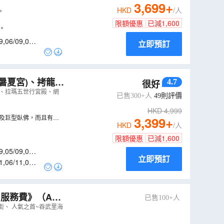
3,699
+
HKD
/人
。
限額優惠
已減
1,600
。
9
,
06/09
,
07/0
立即預訂
暑夏宮)、拷龍穴
4.7
很好
行宮殿、吞武里海鮮
ok、拉瑪五世行宮殿、網
已售300+人
49
則評價
HKD
4,999
及巨型臥佛，而且有一
3,399
+
HKD
/人
限額優惠
已減
1,600
9
,
05/09
,
06/0
立即預訂
1
,
06/11
,
07/1
團服務費》
（
AB
已售100+人
人街、 人氣之首~吞武里海