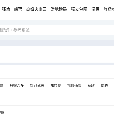
郵輪
船票
高鐵火車票
當地體驗
獨立包團
優惠
旅遊
縣
丹嫩沙多
探耶武裏
邦拉蒙
邦騷通縣
華欣
佛統
樂園