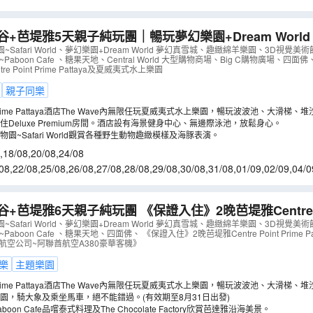
1/09
,
12/09
,
13/09
,
14/09
谷+芭堤雅5天親子純玩團｜暢玩夢幻樂園+Dream Worl
Centre Point Prime Pattaya Deluxe Premi
afari World、夢幻樂園+Dream World 夢幻真雪城、趣緻綿羊樂園、3D視覺美術館、T
介~Paboon Cafe 、糖果天地、Central World 大型購物商場、Big C購物廣場、
BF05NJ
）
e Point Prime Pattaya及夏威夷式水上樂園
親子同樂
int Prime Pattaya酒店The Wave內無限任玩夏威夷式水上樂園，暢玩波波池、大滑
Deluxe Premium房間。酒店設有海景健身中心、無邊際泳池，放鬆身心。
園~Safari World觀賞各種野生動物趣緻模樣及海豚表演。
,
18/08
,
20/08
,
24/08
08
,
22/08
,
25/08
,
26/08
,
27/08
,
28/08
,
29/08
,
30/08
,
31/08
,
01/09
,
02/09
,
04/0
9/09
,
10/09
,
11/09
,
12/09
谷+芭堤雅6天親子純玩團 《保證入住》2晚芭堤雅Centre Poi
夏威夷式水上樂園
（
ABBBF06UJ
）
afari World、夢幻樂園+Dream World 夢幻真雪城、趣緻綿羊樂園、3D視覺美術館、T
~Paboon Cafe 、糖果天地、四面佛、 《保證入住》2晚芭堤雅Centre Point Prime 
航空公司~阿聯酋航空A380豪華客機》
樂
主題樂園
int Prime Pattaya酒店The Wave內無限任玩夏威夷式水上樂園，暢玩波波池、大滑
園，騎大象及乘坐馬車，絕不能錯過。(有效期至8月31日出發)
oon Cafe品嚐泰式料理及The Chocolate Factory欣賞芭達雅沿海美景。