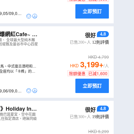
立即預訂
9
,
05/09
,
06/0
4.8
很好
虎樂園、 全球最大型純木雕
已售200+人
12
則評價
保證入住芭堤雅及曼谷市中心四星
HKD
4,799
3,199
+
HKD
/人
旋轉木馬、中式復古酒吧和衝
，全座均以「卡榫」的方
限額優惠
已減
1,600
立即預訂
9
,
06/09
,
07/0
iday Inn
4.8
很好
寺、挽巴茵夏宮、空中花園
已售300+人
19
則評價
t《保證入住指定酒店，絕無同級
HKD
5,299