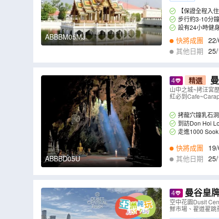
【保證全程入住】《
步行約3-10
設有24小時健
ABBBM05MJ
快將成團
22/
9
,
08/09
,
09/09
,
1
其他日期
25/
曼
精選
鐘乳石洞、Do
山中之城~拷汪宮歷史
紅必到Cafe~Cara
市場
（
ABB
拷龍穴鐘乳石洞
個引入日光的洞口
到訪Don Ho
走進1000 S
快將成團
19/
9
,
07/09
,
08/09
,
0
ABBBD05U
其他日期
25/
1
,
08/11
,
09/11
,
1
曼谷皇牌
BBQ04WJ
空中花園Dusit 
鮮市場、翟道翟跳