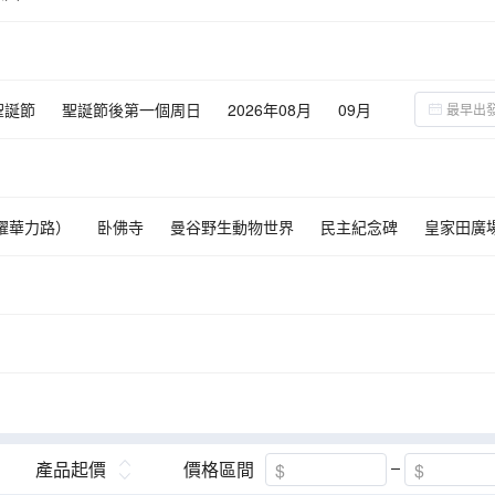
聖誕節
聖誕節後第一個周日
2026年08月
09月
02月
03月
耀華力路）
卧佛寺
曼谷野生動物世界
民主紀念碑
皇家田廣
美術館
暹羅象園（暹羅大象廣場）
華欣火車站鐵路圖書館
聖溪寺
夏宮
佛統大塔
曼谷夢幻世界
芭堤雅綿羊牧場
夢幻甜蜜王國
consiam暹邏天地大型購物商場
產品起價
價格區間