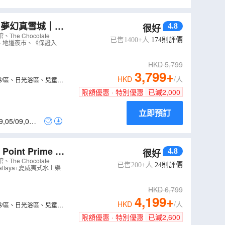
d 夢幻真雪城｜提
4.8
很好
er及暢玩夏威夷式水上
he Chocolate
已售1400+人
174
則評價
四面佛、地道夜市、《保證入
HKD
5,799
3,799
+
HKD
/人
梯、堆沙區、日光浴區、兒童區
限額優惠 · 特別優惠
已減
2,000
立即預訂
9
,
05/09
,
06/0
nt Prime P
4.8
很好
he Chocolate
已售200+人
24
則評價
Pattaya+夏威夷式水上樂
HKD
6,799
4,199
+
HKD
/人
梯、堆沙區、日光浴區、兒童區
限額優惠 · 特別優惠
已減
2,600