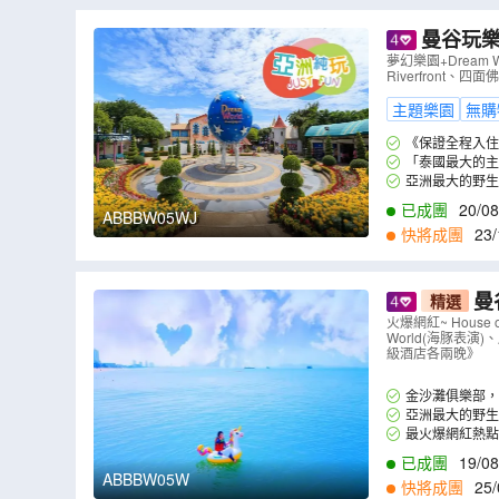
曼谷玩樂純玩5天團 《選乘蟬聯全球
玩夢幻樂園+D
夢幻樂園+Dream Wo
Riverfron
WJ
）
主題樂園
無購
《保證全程入住》曼
「泰國最大的主題
涼意，體驗遍地雪
亞洲最大的野生動
已成團
20/08
ABBBW05WJ
快將成團
23/
曼谷+芭
精選
獨木舟)、亞
火爆網紅~ House
World(海豚表演)、
級酒店各兩
級酒店各兩晚》
金沙灘俱樂部，
亞洲最大的野生
出。
最火爆網紅熱點 
等，受到網紅追捧
已成團
19/08
ABBBW05W
快將成團
25/