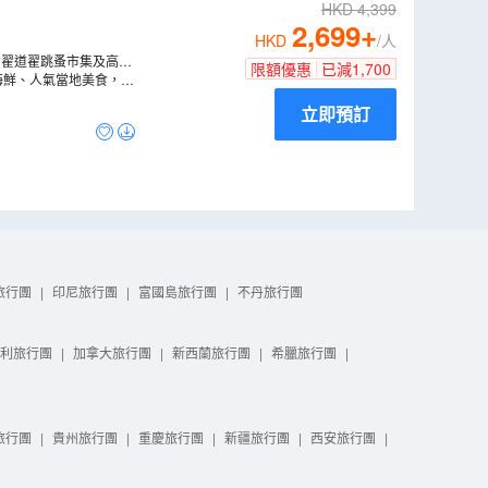
HKD
4,399
2,699
+
HKD
/人
大》的翟道翟跳蚤市集及高貴
限額優惠
已減
1,700
海鮮、人氣當地美食，飽
立即預訂
旅行團
|
印尼旅行團
|
富國島旅行團
|
不丹旅行團
利旅行團
|
加拿大旅行團
|
新西蘭旅行團
|
希臘旅行團
|
旅行團
|
貴州旅行團
|
重慶旅行團
|
新疆旅行團
|
西安旅行團
|