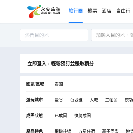
旅行團
機票
酒店
自由行
熱門目的地
立即登入，輕鬆預訂並賺取積分
國家/區域
泰國
遊玩城市
曼谷
芭堤雅
大城
三帕蘭
夜功
挽坤弟
梭桃邑縣
成團狀態
已成團
快將成團
產品特色
飛機往返
五星住宿
親子同樂
遊