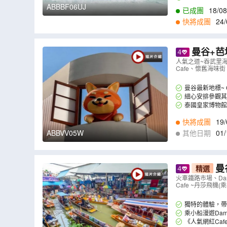
ABBBF06UJ
已成團
18/08
快將成團
24/
曼谷+芭堤雅5天團 人氣之道~吞武
Asiatique
人氣之道~吞武里海鮮
Cafe、懷舊海味街、
5W
）
曼谷最新地標~ 
細心安排參觀其中
術和文化元素的沉
泰國皇家博物館
快將成團
19/
9
,
18/09
,
19/09
,
2
ABBVV05W
其他日期
01/
1
,
15/11
,
16/11
,
1
曼谷+
精選
《打卡熱點》M
火車鐵路市場、Damn
Cafe ~丹莎飛機(
網紅打卡Caf
獨特的體驗，帶
過的驚險情景。
乘小船漫遊Dam
《人氣網紅Caf