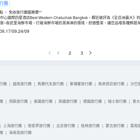
行團
點 ‧ 免收旅行團服務費**
心國際四星酒店Best Western Chatuchak Bangkok，鄰近被評為《全亞洲最
充裕時間享受購物樂趣。
首~吞武里海鮮市場，打破海鮮市場的濕淋淋的環境，舒適整潔，讓您品嚐各種鮮甜
09
,
17/09
,
24/09
1
2
3
行團
|
越南旅行團
|
馬爾代夫旅行團
|
柬埔寨旅行團
|
馬來西亞旅行團
|
沙巴
團
|
西歐旅行團
|
美國旅行團
|
英國旅行團
|
德國旅行團
|
瑞士旅行團
|
意大
|
上海旅行團
|
張家界旅行團
|
北京旅行團
|
桂林旅行團
|
蒙古旅行團
|
雲南
團
|
海南島旅行團