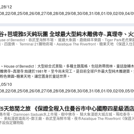
享受午後時光!!
,
28/12
08
,
22/08
,
25/08
,
26/08
,
27/08
,
28/08
,
29/08
,
30/08
,
31/08
,
01/09
,
02/09
,
04/0
9/09
,
10/09
,
11/09
,
12/09
堤雅5天純玩團 全球最大型純木雕佛寺~真理寺、火爆網紅Cafe~ H
edict
（
ABBNW05MJ
）
ouse of Benedict、吞武里海鮮市場、 暹邏大象園、趣緻綿羊樂園、Tiger Park老
面佛、 Terminal 21購物商場、Asiatique The Riverfront、糖果天地 《
~ House of Benedict：大型綜合式景點，多種主題風格，包括熱帶雨林、童話
雕佛寺~真理寺:始建於1981年，至今尚未完工，是目前全球戶外最大型純木雕建築
一根釘子，非常壯觀！
粉色樂園~糖果天地，讓您置身於童話世界。
,
05/10
08
,
22/08
,
25/08
,
26/08
,
27/08
,
28/08
,
29/08
,
30/08
,
31/08
,
01/09
,
02/09
,
05/0
0/09
,
11/09
,
12/09
,
13/09
5天悠閒之旅 《保證全程入住曼谷巿中心國際四星級酒店》Hol
ngkok Siam
（
ABBBM05MJ
）
火車鐵路市場、Damnoen Saduak水上市場、樹中佛寺、 騎大象漫遊大城古城、瑪哈泰
l Park、 乘船漫遊湄南河~鄭王廟、吞武里海鮮市場、夜市Asiatique The Riverfron
不設指定購物點