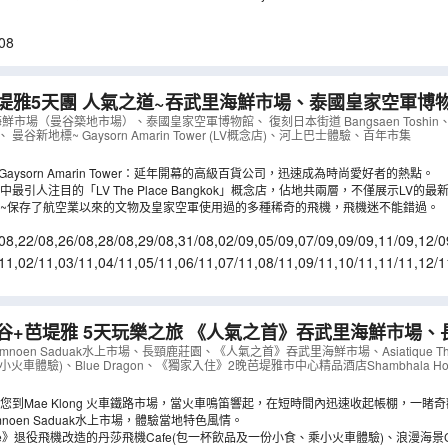
08
里海鮮市場、泰國皇家空軍博物館、必遊夜市
 The Riverfront、河上巴士、復刻日本街道 Bangsaen Tos
市場（曼谷築地市場）、泰國皇家空軍博物館、 復刻日本街道 Bangsaen Toshin、
 曼谷新地標~ Gaysorn Amarin Tower (LV概念店)、河上巴士體驗、百年市集
Gaysorn Amarin Tower：延年開幕的高級百貨公司，迅速成為時尚愛好者的熱點。
最引人注目的「LV The Place Bangkok」概念店，佔地共兩層，不僅展示LV
浸式展覽。
~保存了航空業以來的文物及皇家空軍使用過的多種稀奇的飛機，飛機迷不能錯過。
08
,
22/08
,
26/08
,
28/08
,
29/08
,
31/08
,
02/09
,
05/09
,
07/09
,
09/09
,
11/09
,
12/0
1/09
,
23/09
,
25/09
,
26/09
11
,
02/11
,
03/11
,
04/11
,
05/11
,
06/11
,
07/11
,
08/11
,
09/11
,
10/11
,
11/11
,
12/1
7/11
,
18/11
,
19/11
,
20/11
芭堤雅 5天玩樂之旅 《人氣之首》吞武里海鮮市場、長頸鹿莊園、
ae Klong 火車鐵路市場、乘小船漫遊Damnoen Sad
oen Saduak水上市場、長頸鹿莊園、《人氣之首》吞武里海鮮市場、Asiatique The R
乘小火車體驗)、Blue Dragon、《獨家入住》2晚芭堤雅市中心精品酒店Shambhala Hotel 
e ~丹莎飛機
（
ABBBJ05W
）
您到Mae Klong 火車鐵路市場，當火車鳴笛響起，在短時間內迅速收起帳棚，一睹
noen Saduak水上市場，體驗當地特色風情。
e》退役飛機改造的丹莎飛機Cafe(包一杯飲品及一份小食、乘小火車體驗)、浪漫海景Cafe~