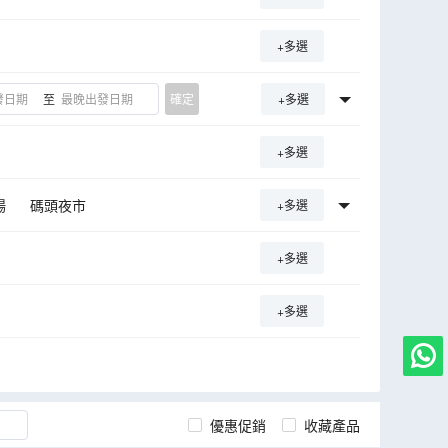
+多選
至
確定
+多選
+多選
場
碼頭夜市
+多選
丹嫩沙多水上市場
+多選
樹中佛寺
死亡鐵路
+多選
優惠促銷
收藏產品