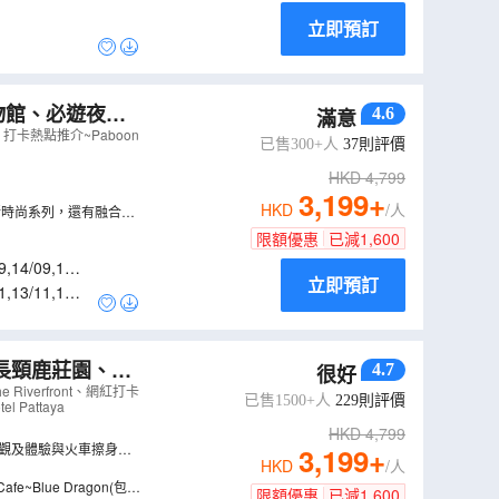
立即預訂
4.6
滿意
hin
（
ABBVV0
打卡熱點推介~Paboon
已售300+人
37
則評價
HKD
4,799
3,199
+
HKD
/人
的最新時尚系列，還有融合藝
限額優惠
已減
1,600
9
,
14/09
,
16/0
立即預訂
1
,
13/11
,
14/1
4.7
很好
uak水上市場、
iverfront、網紅打卡
已售1500+人
229
則評價
Pattaya
HKD
4,799
奇觀及體驗與火車擦身而
3,199
+
HKD
/人
Blue Dragon(包一
限額優惠
已減
1,600