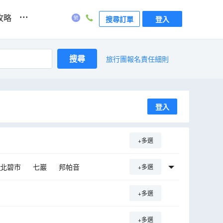
...
攻略
搜尋訂單
登入
搜尋
旅行團報名責任細則
登入
+多選
北碧市
七巖
邦帕音
+多選
+多選
+多選