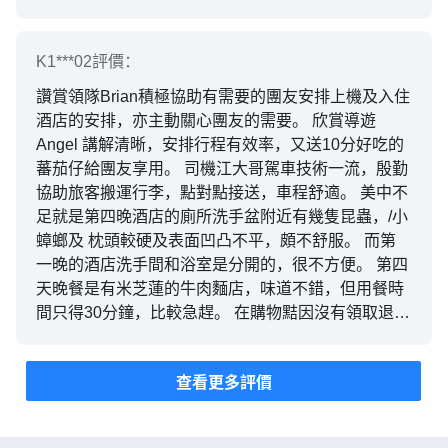
K1***02
評價：
讚賞領隊Brian積極協助有需要的團友安排上機及入住
酒店的安排，亦主動關心團友的需要。 欣賞導遊
Angel 講解清晰，安排行程有效率，又送10分好吃的
蕃茄仔給團友享用。 司機江大哥駕車技術一流，殷勤
協助旅客搬運行李，點對點接送，車程舒適。 美中不
足就是第四晚酒店的廁所洗手盆附近有幾隻昆蟲，/小
蟑螂及 枕頭較硬及表面凹凸不平，頗不舒服。 而第
一晚的酒店洗手間和浴室是分開的，很不方便。 第四
天晚餐是有米芝蓮的牛肉麵店，味道不錯，但用餐時
間只得30分鐘，比較急趕。 在購物黠因沒有領取退稅
單申請表，所以在機場未能安排退稅， 整體上行程順
利，天氣不錯，感謝領隊、導遊和司機的服務😊
查看更多評價