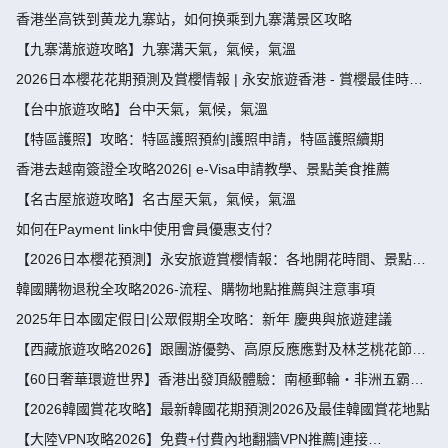
節，端午節假期攻略）
香港坐高铁到黄龙九寨站，如何换乘到九寨溝景区攻略
【九寨溝旅遊攻略】九寨溝天氣，氣候，氣溫
2026日本櫻花花期預測及賞櫻情報 | 永安旅遊香港 - 賞櫻最佳時
間、地點推薦
【台中旅遊攻略】台中天氣，氣候，氣溫
【特區護照】攻略：特區護照預約|護照申請，特區護照續期
香港去越南簽證全攻略2026| e-Visa申請教學、景點美食推薦
【名古屋旅遊攻略】名古屋天氣，氣候，氣溫
如何在Payment link中使用會員優惠支付？
【2026日本櫻花預測】永安旅遊賞櫻情報：各地開花時間、景點推
薦
韓國購物退稅全攻略2026-流程、購物地點推薦與注意事項
2025年日本國定假日|公眾假期全攻略：新年 慶典與旅遊建議
【西藏旅遊攻略2026】跟團游優勢、高原反應應對及林芝桃花節深
度指南
【60日奢華環遊世界】香港出發頂級體驗：南極郵輪・非洲五霸・
北極光・限定美食盛宴
【2026韓國賞花攻略】最新韓國花期預測2026及最佳韓國賞花地點
【大陸VPN攻略2026】免費+付費內地翻牆VPN推薦|連接