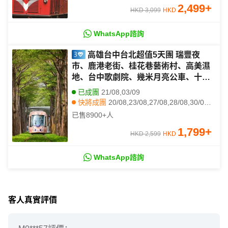
2,499
+
HKD 3,099
HKD
WhatsApp諮詢
高雄台中台北超值5天團 瑞豐夜
市、鹿港老街、桂花巷藝術村、高美濕
地、台中歌劇院、幾米月亮公車、十分
瀑布、十分老街放天燈
已成團
21/08,03/09
快將成團
20/08,23/08,27/08,28/08,30/08,04/09,05/09,06/09,08/09,10/09,11/09,13/09,17/09,18/09,20/09,22/09,23/09,24/09,25/09,26/09
其他日期
22/08,24/08,25/08,26/08,29/08,31/08,01/09,02/09,07/09,09/09,12/09,14/09,15/09,16/09,19/09,21/09,29/09,30/09,03/10,04/10
已售
8900+
人
1,799
+
HKD 2,599
HKD
WhatsApp諮詢
客人真實評價