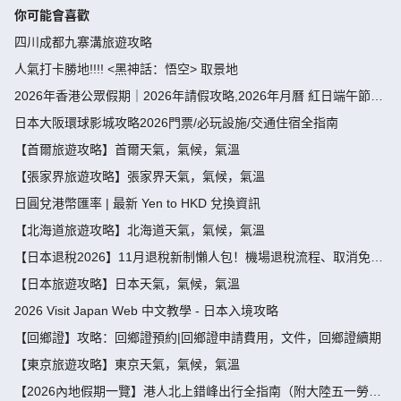
你可能會喜歡
四川成都九寨溝旅遊攻略
人氣打卡勝地!!!! <黑神話：悟空> 取景地
2026年香港公眾假期｜2026年請假攻略,2026年月曆 紅日端午節請
假攻略請4放9-public holiday 2026
日本大阪環球影城攻略2026門票/必玩設施/交通住宿全指南
【首爾旅遊攻略】首爾天氣，氣候，氣溫
【張家界旅遊攻略】張家界天氣，氣候，氣溫
日圓兌港幣匯率 | 最新 Yen to HKD 兌換資訊
【北海道旅遊攻略】北海道天氣，氣候，氣溫
【日本退稅2026】11月退稅新制懶人包！機場退稅流程、取消免稅
袋及限額全攻略 - 永安旅遊
【日本旅遊攻略】日本天氣，氣候，氣溫
2026 Visit Japan Web 中文教學 - 日本入境攻略
【回鄉證】攻略：回鄉證預約|回鄉證申請費用，文件，回鄉證續期
【東京旅遊攻略】東京天氣，氣候，氣溫
【2026內地假期一覽】港人北上錯峰出行全指南（附大陸五一勞動