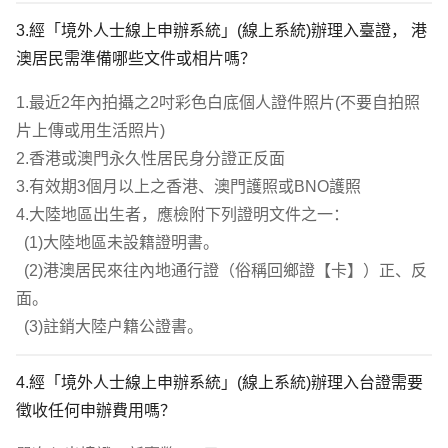
3.經「境外人士線上申辦系統」(線上系統)辦理入臺證， 港
澳居民需準備哪些文件或相片嗎？
1.最近2年內拍攝之2吋彩色白底個人證件照片(不要自拍照
片上傳或用生活照片)

2.香港或澳門永久性居民身分證正反面

3.有效期3個月以上之香港、澳門護照或BNO護照

4.大陸地區出生者，應檢附下列證明文件之一：

  (1)大陸地區未設籍證明書。

  (2)港澳居民來往內地通行證（俗稱回鄉證【卡】）正、反
面。

  (3)註銷大陸戶籍公證書。
4.經「境外人士線上申辦系統」(線上系統)辦理入台證需要
徵收任何申辦費用嗎？