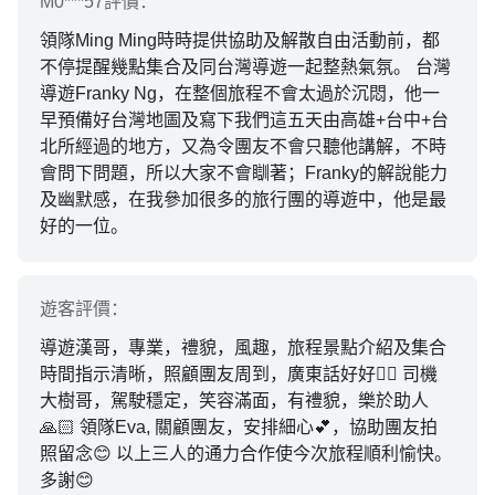
M0***57
評價：
領隊Ming Ming時時提供協助及解散自由活動前，都
不停提醒幾點集合及同台灣導遊一起整熱氣氛。 台灣
導遊Franky Ng，在整個旅程不會太過於沉悶，他一
早預備好台灣地圖及寫下我們這五天由高雄+台中+台
北所經過的地方，又為令團友不會只聽他講解，不時
會問下問題，所以大家不會瞓著；Franky的解說能力
及幽默感，在我參加很多的旅行團的導遊中，他是最
好的一位。
遊客
評價：
導遊漢哥，專業，禮貌，風趣，旅程景點介紹及集合
時間指示清晰，照顧團友周到，廣東話好好👍🏻 司機
大樹哥，駕駛穩定，笑容滿面，有禮貌，樂於助人
🙏🏻 領隊Eva, 關顧團友，安排細心💕，協助團友拍
照留念😊 以上三人的通力合作使今次旅程順利愉快。
多謝😊