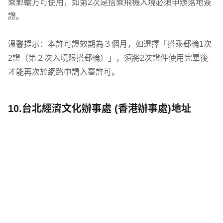
乘郵輪方可使用，如第2次是搭乘飛機入境必須申辦落地簽
證。

溫馨提示：本許可證效期為３個月，如選擇「搭乘郵輪1次
2證（第２次入境限搭郵輪）」，須將2次證件使用完畢後
才能再次於網路申請入臺許可。
10.台北經濟文化辦事處 (香港辦事處)地址