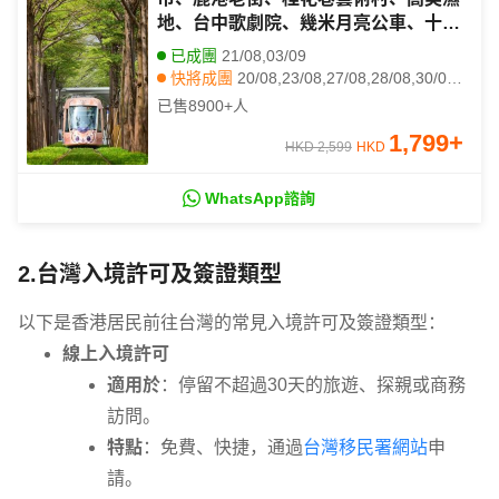
地、台中歌劇院、幾米月亮公車、十分
瀑布、十分老街放天燈
已成團
21/08,03/09
快將成團
20/08,23/08,27/08,28/08,30/08,04/09,05/09,06/09,08/09,10/09,11/09,13/09,17/09,18/09,20/09,22/09,23/09,24/09,25/09,26/09
其他日期
22/08,24/08,25/08,26/08,29/08,31/08,01/09,02/09,07/09,09/09,12/09,14/09,15/09,16/09,19/09,21/09,29/09,30/09,03/10,04/10
已售
8900+
人
1,799
+
HKD 2,599
HKD
WhatsApp諮詢
2.台灣入境許可及簽證類型
以下是香港居民前往台灣的常見入境許可及簽證類型：
線上入境許可
適用於
：停留不超過30天的旅遊、探親或商務
訪問。
特點
：免費、快捷，通過
台灣移民署網站
申
請。