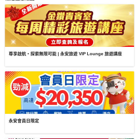
尊享啟航・探索無限可能 | 永安旅遊 VIP Lounge 旅遊講座
永安會員日限定