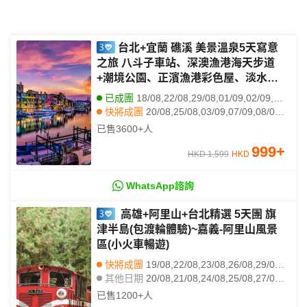
台北+宜蘭 礁溪 美景溫泉5天寫意
之旅 八斗子車站、深澳漁港海天步道
+潮境公園、正濱漁港彩色屋、淡水漁
人碼頭、幾米廣場、全日自由活動【免
已成團
18/08,22/08,29/08,01/09,02/09,05/09,09/09,12/09,16/09,17/09,22/09,24/09,06/10,08/10,13/10,15/10,20/10,14/11
費代辦台灣簽證(網證)*】
快將成團
20/08,25/08,03/09,07/09,08/09,10/09,15/09,19/09,20/09,23/09,26/09,27/09,29/09,30/09,04/10,07/10,10/10,14/10,17/10,18/10
其他日期
21/08,23/08,24/08,28/08,30/08,31/08,04/09,06/09,11/09,13/09,14/09,18/09,21/09,25/09,28/09,01/10,02/10,03/10,05/10,09/10
已售
3600+
人
999
+
HKD 1,599
HKD
WhatsApp諮詢
高雄+阿里山+台北精選 5天團 旗
津半島(包渡輪體驗)~嘉義-阿里山風景
區(小火車暢遊)
快將成團
19/08,22/08,23/08,26/08,29/08,30/08,01/09,03/09,08/09,10/09,15/09,17/09,22/09,24/09,27/09,20/10,20/12,21/12,23/12,24/12
其他日期
20/08,21/08,24/08,25/08,27/08,28/08,31/08,02/09,04/09,05/09,06/09,07/09,09/09,11/09,12/09,13/09,14/09,16/09,18/09,19/09
已售
1200+
人