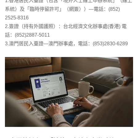
1.香港居民入臺證（包含「境外人士線上申辦系統」（線上
系統）及「臨時停留許可」（網簽））—電話：(852) 
2525-8316

2.簽證（持有外國護照）：台北經濟文化辦事處(香港) 電
話：(852)2887-5011

3.澳門居民入臺證—澳門辦事處，電話：(853)2830-6289