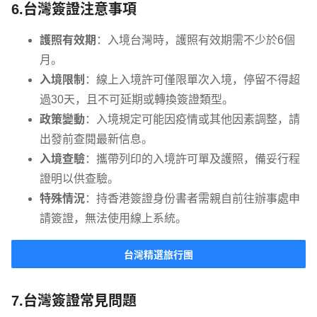
6.台灣簽證注意事項
護照有效期
：入境台灣時，護照有效期需不少於6個
月。
入境限制
：線上入境許可僅限單次入境，停留不得超
過30天，且不可延期或轉換簽證類型。
政策變動
：入境規定可能因疫情或其他因素調整，請
出發前查閱最新信息。
入境查驗
：攜帶列印的入境許可單及護照，備妥行程
證明以供查驗。
特殊情況
：持香港簽證身份書者需親自前往辦事處申
請簽證，無法使用線上系統。
台灣精選旅行團
7.台灣簽證常見問題