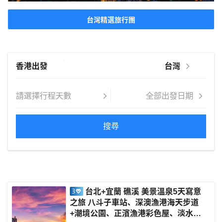
台灣精選旅行團
搜尋
台北+宜蘭 礁溪 美景溫泉5天寫意
之旅 八斗子車站、深澳漁港海天步道
+潮境公園、正濱漁港彩色屋、淡水漁