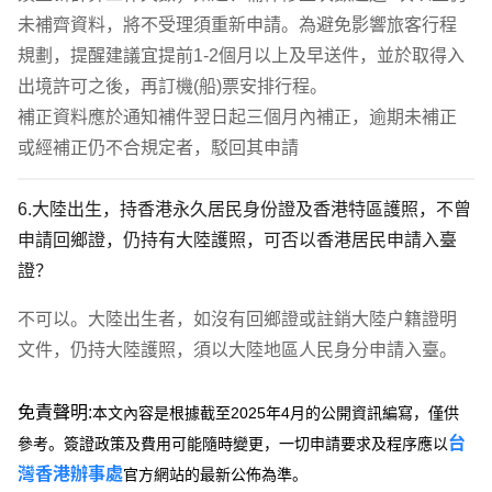
未補齊資料，將不受理須重新申請。為避免影響旅客行程
規劃，提醒建議宜提前1-2個月以上及早送件，並於取得入
出境許可之後，再訂機(船)票安排行程。

補正資料應於通知補件翌日起三個月內補正，逾期未補正
或經補正仍不合規定者，駁回其申請
6.大陸出生，持香港永久居民身份證及香港特區護照，不曾
申請回鄉證，仍持有大陸護照，可否以香港居民申請入臺
證？
不可以。大陸出生者，如沒有回鄉證或註銷大陸戶籍證明
文件，仍持大陸護照，須以大陸地區人民身分申請入臺。
免責聲明:
本文內容是根據截至2025年4月的公開資訊編寫，僅供
台
參考。簽證政策及費用可能隨時變更，一切申請要求及程序應以
灣香港辦事處
官方網站的最新公佈為準。