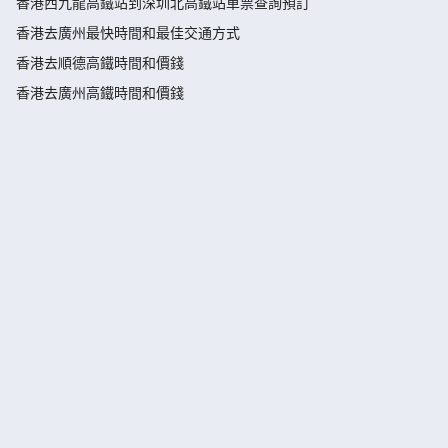
香港西九龍高鐵站到深圳北高鐵站車票查詢預訂
香港去廣州最快時間和最佳交通方式
香港去順德高鐵時間和價錢
香港去廣州高鐵時間和價錢
香港去西安高鐵時間和價錢
香港到三水高鐵票火車票預訂|票價查詢-永安旅遊官網訂票
香港西九龍高鐵站詳細指引
【香港高鐵指南2026】高鐵座位介紹
【香港高鐵指南2026】高鐵訂票路線圖
香港去深圳高鐵時間和價錢
香港去哈爾濱高鐵時間和價錢
香港高鐵時間表時刻表
香港去上海高鐵時間和價錢
香港買高鐵票方法 網上和電話購買高鐵車票指南
香港去北京高鐵時間和價錢