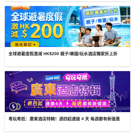
全球避暑度假激減 HK$200 親子/樂園/玩水酒店獨家折上折
粵玩粵抵：廣東酒店特輯！週四起連搶 4 天 每週都有新優惠