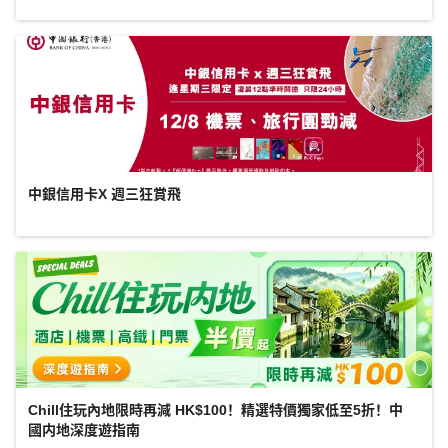
中銀信用卡X 週三狂賞飛
Chill住玩內地限時再減 HK$100！精選特價獨家低至5折！中
國内地深度遊指南