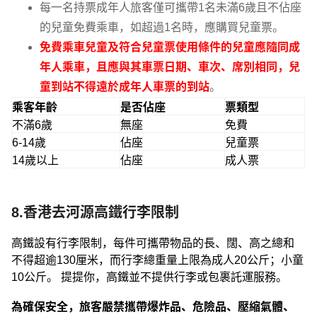
每一名持票成年人旅客僅可攜帶1名未滿6歲且不佔座
的兒童免費乘車，如超過1名時，應購買兒童票。
免費乘車兒童及符合兒童票使用條件的兒童應隨同成
年人乘車，且應與其車票日期、車次、席別相同，兒
童到站不得遠於成年人車票的到站
。
乘客年齡
是否佔座
票類型
不滿6歲
無座
免費
6-14歲
佔座
兒童票
14歲以上
佔座
成人票
8.香港去河源高鐵行李限制
高鐵設有行李限制，每件可攜帶物品的長、闊、高之總和
不得超逾130厘米，而行李總重量上限為成人20公斤；小童
10公斤。 提提你，高鐵並不提供行李或包裹託運服務。
為確保安全，旅客嚴禁攜帶爆炸品、危險品、壓縮氣體、