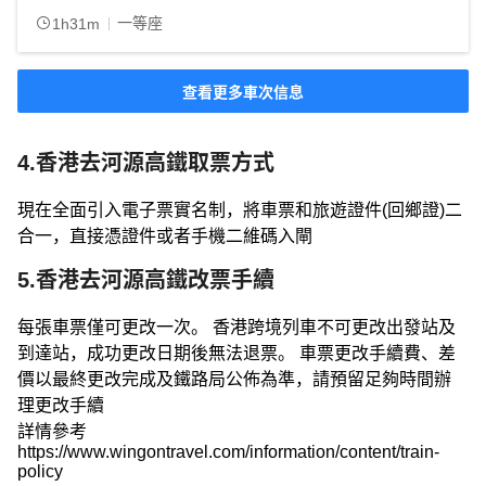
一等座
1h31m
查看更多車次信息
4.香港去河源高鐵取票方式
現在全面引入電子票實名制，將車票和旅遊證件(回鄉證)二
合一，直接憑證件或者手機二維碼入閘
5.香港去河源高鐵改票手續
每張車票僅可更改一次。 香港跨境列車不可更改出發站及
到達站，成功更改日期後無法退票。 車票更改手續費、差
價以最終更改完成及鐵路局公佈為準，請預留足夠時間辦
理更改手續
詳情參考
https://www.wingontravel.com/information/content/train-
policy