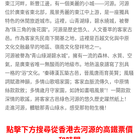
東江河畔，新豐江邊，有一個美麗的小城——河源。河源
位於廣東省東北部，風景秀麗的東江中上游，是一座獨具
特色的休閒旅遊城市。這裡，山青湖綠，碧水繞城，被譽
為“珠三角的後花園”。河源是歷史悠久、人文薈萃的客家古
邑。作為客家先民南下開基之地，這裡是百越文化與中原
文化交融最早的地區、嶺南文化發祥地之一。
河源被譽為“青山綠湖碧水城”，擁有一流的森林、水質、空
氣，是廣東省唯一無酸雨的地級市。地熱溫泉譜寫了別具
一格的“浴”文化。“秦磚漢瓦築古邑，晉風唐雨育英賢；風騷
詞賦邀神韻，多情山歌唱家園；客家血脈流傳久，中原情
絲款款敘；多情歲月守家園，如詩如畫唱風景”！一闋款款
深情的歌謠，將客家古邑綠色河源的悠久歷史躍然紙上！
走進河源，體驗那青山綠水，感受那勃勃生機！
點擊下方搜尋從香港去河源的高鐵票價