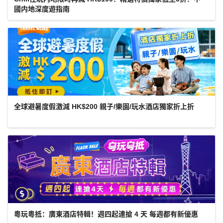
國内地深度遊指南
全球避暑度假激減 HK$200 親子/樂園/玩水酒店獨家折上折
粵玩粵抵：廣東酒店特輯！週四起連搶 4 天 每週都有新優惠