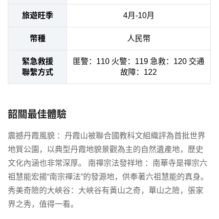
旅遊旺季
4月-10月
幣種
人民幣
緊急救援
匪警：110 火警：119 急救：120 交通
聯繫方式
故障：122
韶關最佳體驗
震撼丹霞風貌 ：丹霞山被聯合國教科文組織評為首批世界
地質公園，以典型丹霞地貌景觀為主的自然遺產地，歷史
文化內涵也非常深厚。 南禪宗法發祥地 ：南華寺是禪宗六
祖慧能宏揚“南宗禪法”的發源地，供奉著六祖慧能的真身。
秀美奇險的大峽谷：大峽谷有黃山之奇，華山之險，張家
界之秀，值得一看。