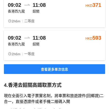
09:02
11:08
371
HKD
香港西九龍
韶關
二等座
2h6m
09:02
11:08
593
HKD
香港西九龍
韶關
一等座
2h6m
查看更多車次信息
4.香港去韶關高鐵取票方式
現在全面引入電子票實名制，將車票和旅遊證件(回鄉證)二
合一，直接憑證件或者手機二維碼入閘