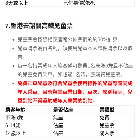
8天或以上
已付票價的5%
7.香港去韶關高鐵兒童票
兒童票會按照相應座席公佈票價的約50%計算。
兒童購票為實名制，須使用兒童本人證件購票以及取
票。
每一名持票成年人旅客僅可攜帶1名未滿6歲且不佔座
的兒童免費乘車，如超過1名時，應購買兒童票。
免費乘車兒童及符合兒童票使用條件的兒童應隨同成
年人乘車，且應與其車票日期、車次、席別相同，兒
童到站不得遠於成年人車票的到站
。
乘客年齡
是否佔座
票類型
不滿6歲
無座
免費
6-14歲
佔座
兒童票
14歲以上
佔座
成人票