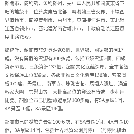
韶關市，簡稱韶，舊稱韶州，是中華人民共和國廣東省下
轄的地級市，位於廣東省北部，粵湘贛三省交界、市境西
界清遠市，南臨廣州市、惠州市，東南接河源市，東北毗
江西省贛州市，西北達湖南省郴州市，市政府駐湞江區風
度北路75號。
據統計，韶關市旅遊資源903個，世界級、國家級的有17
處，沒有開發的資源有300多處，包括五級資源3個、四級
資源57個、三級資源137個。韶關文化底蘊深厚，全市各級
文物保護單位339處，各級非物質文化遺產136項，客家圍
樓475座。丹霞山、南華寺、珠璣古巷、馬壩人遺址、滿堂
客家大圍、雲髻山等一大批高品位的資源有待進一步利用
開發。韶關全市已開發旅遊景點100多處，有5A景區1個，
4A景區10個，3A景區14個。
韶關市已開發旅遊景點100多處，有5A景區1個，4A景區10
個，3A景區14個，包括世界地質公園丹霞山（丹霞地貌命