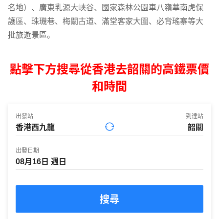
名地）、廣東乳源大峽谷、國家森林公園車八嶺華南虎保
護區、珠璣巷、梅關古道、滿堂客家大圍、必背瑤寨等大
批旅遊景區。
點擊下方搜尋從香港去韶關的高鐵票價
和時間
出發站
到達站
出發日期
搜尋