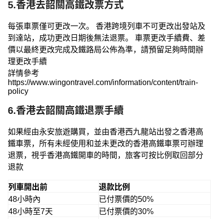
5.香港去韶關高鐵改票方式
每張車票僅可更改一次。 香港跨境列車不可更改出發站及
到達站，成功更改日期後無法退票。 車票更改手續費、差
價以最終更改完成及鐵路局公佈為準，請預留足夠時間辦
理更改手續
詳情參考
https://www.wingontravel.com/information/content/train-
policy
6.香港去韶關高鐵退票手續
如果經由永安旅遊購買，並由香港西九龍站出發之香港高
鐵車票，所有未經使用和並未更改的香港高鐵車票可辦理
退票，視乎香港高鐵開車的時間，旅客可按比例取回部分
退款
列車開出前
退款比例
48小時內
已付票價的50%
48小時至7天
已付票價的30%