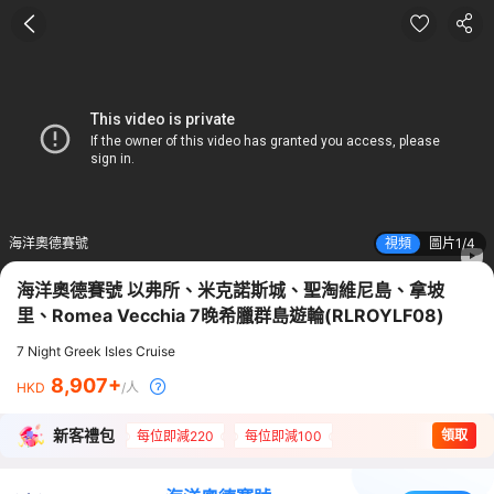
海洋奧德賽號
視頻
圖片
1
4
海洋奧德賽號 以弗所、米克諾斯城、聖淘維尼島、拿坡
里、Romea Vecchia 7晚希臘群島遊輪
(
RLROYLF08
)
7 Night Greek Isles Cruise
8,907
HKD
/人
新客禮包
領取
每位即減220
每位即減100