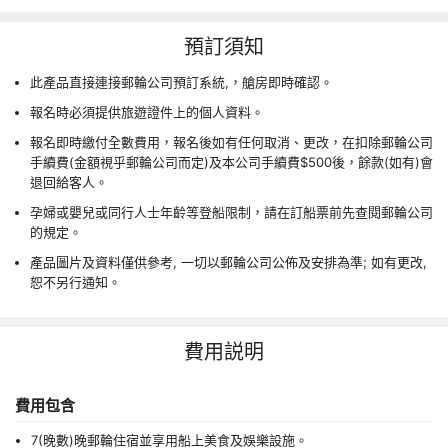
預訂須知
此產品直接連接郵輪公司預訂系統,，艙房即時確認。
報名時必須提供旅遊證件上的個人資料。
報名即時繳付全數費用，報名後如有任何取消、更改，在扣除郵輪公司
手續費(金額視乎郵輪公司而定)及本公司手續費$500後，餘款(如有)會
退回給客人。
孕婦或嬰兒或同行人士年齡等登船限制，請在訂船票前先查閱郵輪公司
的規定。
產品圖片及資料僅供參考, 一切以郵輪公司公佈及安排為準; 如有更改,
恕不另行通知。
費用説明
費用包含
7(晚數)晚郵輪住宿並享用船上美食及娛樂設施。