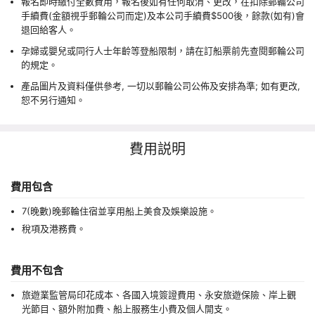
報名即時繳付全數費用，報名後如有任何取消、更改，在扣除郵輪公司
手續費(金額視乎郵輪公司而定)及本公司手續費$500後，餘款(如有)會
退回給客人。
孕婦或嬰兒或同行人士年齡等登船限制，請在訂船票前先查閱郵輪公司
的規定。
產品圖片及資料僅供參考, 一切以郵輪公司公佈及安排為準; 如有更改,
恕不另行通知。
費用説明
費用包含
7(晚數)晚郵輪住宿並享用船上美食及娛樂設施。
稅項及港務費。
費用不包含
旅遊業監管局印花成本、各國入境簽證費用、永安旅遊保險、岸上觀
光節目、額外附加費、船上服務生小費及個人開支。