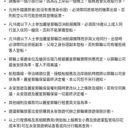
請攜帶一個小旅行袋，因為在上岸前一個晚上，服務員會先收取行李。
凡持外國護照者(如沒有香港身份證)，必須帶同原居地的機票出發，否
則航空公司可能拒絕其登機返港。
凡18歲以下人士參加麗星郵輪亞洲航線團隊，必須與18歲以上成人同
行並入住同一艙房，否則不能單獨登船。
凡18歲以下人士參加麗星郵輪亞洲航線團隊而非與父母同行，出發時
必須帶同出世紙副本、父母之身份證副本登船，否則郵輪公司有權拒絕
客人登船。
郵輪上餐廳坐位及艙房住宿乃根據麗星郵輪實際供應而定，以郵輪公司
最後安排為準，客人不得異議。
航程路線、停泊碼頭位置、接駁船服務及泊岸啟航時間將以郵輪公司安
排為準，麗星郵輪保留最終決定權，本公司恕不另行通知。
永安旅遊及麗星郵輪保留權利隨時更改以上之條款及細則。若有任何異
議，永安旅遊及麗星郵輪保留一切最終決定權。
其他細則及條款均以麗星郵輪行程書英文版為準。
建議郵輪旅客出發前購買永安旅遊代辦之郵輪樂旅遊保險計劃。
以上行程價格及其相關費用(例如船上服務生小費及旅遊業監管局印花
成本等)可在永安旅遊網站查看或向分行職員查詢。