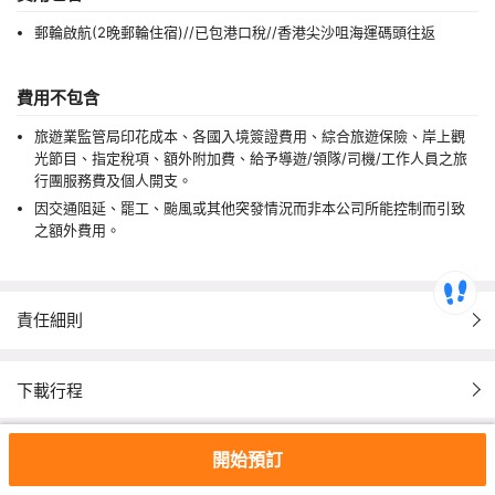
郵輪啟航(2晚郵輪住宿)//已包港口稅//香港尖沙咀海運碼頭往返
費用不包含
旅遊業監管局印花成本、各國入境簽證費用、綜合旅遊保險、岸上觀
光節目、指定稅項、額外附加費、給予導遊/領隊/司機/工作人員之旅
行團服務費及個人開支。
因交通阻延、罷工、颱風或其他突發情況而非本公司所能控制而引致
之額外費用。
責任細則
下載行程
開始預訂