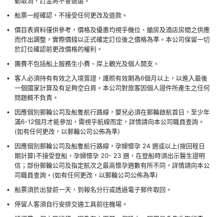
動取消，訂金將不會退還。
船票一經確認，不接受任何更改及退款。
價目表資料僅供參考，價格及優惠均視乎機位、艙房及酒店房間之供應
而作出調整，實際價錢以正式確定訂位後之價格為準。本公司保留一切
於訂位確認前更改價格的權利。
團費不包括船上服務生小費、岸上觀光及個人開支。
客人必須持有有效之入境簽證，護照有效期為6個月以上，以進入最後
一個國家計算及有足夠空白頁。本公司對旅客因個人證件所產生之任何
問題概不負責。
因應個別郵輪公司及船隻航行路線，嬰兒必須在郵輪啟航首日，至少年
滿6-12個月才能參加，需視乎航線而定，詳情請向本公司職員查詢。
(如有任何更改，以郵輪公司公佈為準)
因應個別郵輪公司及船隻航行路線，孕婦懷孕 24 週或以上(按回程日
期計算)不接受登船，孕婦懷孕 20- 23 週，在登船時須出示醫生證明
信；部份郵輪公司及指定航次之最高懷孕週數有所不同，詳情請向本公
司職員查詢。(如有任何更改，以郵輪公司公佈為準)
船票須於出發前一天，到報名分行或透過電子郵件取回。
停留人客須自行安排交通工具前往機場。