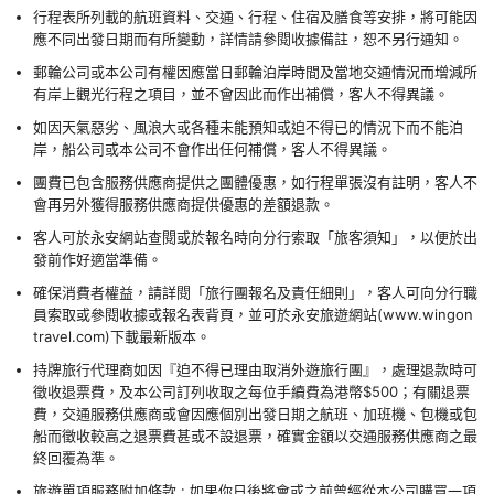
行程表所列載的航班資料、交通、行程、住宿及膳食等安排，將可能因
應不同出發日期而有所變動，詳情請參閱收據備註，恕不另行通知。
郵輪公司或本公司有權因應當日郵輪泊岸時間及當地交通情況而增減所
有岸上觀光行程之項目，並不會因此而作出補償，客人不得異議。
如因天氣惡劣、風浪大或各種未能預知或迫不得已的情況下而不能泊
岸，船公司或本公司不會作出任何補償，客人不得異議。
團費已包含服務供應商提供之團體優惠，如行程單張沒有註明，客人不
會再另外獲得服務供應商提供優惠的差額退款。
客人可於永安網站查閱或於報名時向分行索取「旅客須知」，以便於出
發前作好適當準備。
確保消費者權益，請詳閱「旅行團報名及責任細則」，客人可向分行職
員索取或參閱收據或報名表背頁，並可於永安旅遊網站(www.wingon
travel.com)下載最新版本。
持牌旅行代理商如因『迫不得已理由取消外遊旅行團』，處理退款時可
徵收退票費，及本公司訂列收取之每位手續費為港幣$500；有關退票
費，交通服務供應商或會因應個別出發日期之航班、加班機、包機或包
船而徵收較高之退票費甚或不設退票，確實金額以交通服務供應商之最
終回覆為準。
旅遊單項服務附加條款 : 如果你日後將會或之前曾經從本公司購買一項