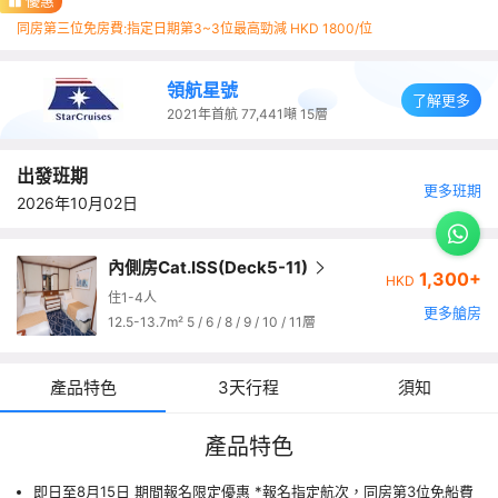
優惠
同房第三位免房費:指定日期第3~3位最高勁減 HKD 1800/位
領航星號
了解更多
2021年首航
77,441噸
15層
出發班期
更多班期
2026年10月02日
內側房Cat.ISS(Deck5-11)
1,300+
HKD
住1-4人
更多艙房
12.5-13.7m² 5 / 6 / 8 / 9 / 10 / 11層
產品特色
3天行程
須知
產品特色
即日至8月15日 期間報名限定優惠 *報名指定航次，同房第3位免船費