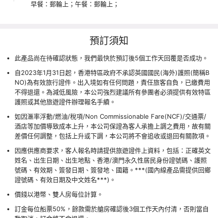
早餐：郵輪上；
午餐：郵輪上；
預訂須知
此產品尚在待確認狀態，我們最快於預訂後5個工作天回覆是否成功。
自2023年1月31日起，香港特區政府不承認英國國民(海外)護照(簡稱B
NO)為有效旅行證件。出入境如有任何問題，責任旅客自負，已繳費用
不得退還。為減低風險，本公司強烈建議所有參團者必須提供有效特區
護照或其他旅遊證件辦理報名手續。
如因滙率浮動/燃油/稅項/Non Commissionable Fare(NCF)/交通票/
酒店等加價導致成本上升，本公司保證為客人承擔上調之費用，故有關
差價任何調整，包括上升或下調，本公司將不會追收或退回有關款項。
因應供應商要求，客人報名時請提供旅遊證件上資料，包括：正確英文
姓名、出生日期、出生地點、香港/澳門永久性居民身份證號碼、護照
號碼、有效期、簽發日期、簽發地、國籍。***(國內線產品需提供回鄉
證號碼、有效日期及中文姓名***)。
價錢以港幣、雙人房每位計算。
訂金每位船票50%，餘款需於艙房確認後3個工作天內付清，否則當自