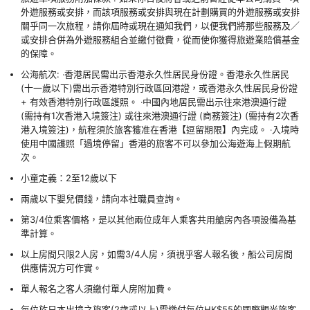
外遊服務或安排，而該項服務或安排與現在計劃購買的外遊服務或安排
關乎同一次旅程，請你屆時或現在通知我們，以便我們將那些服務及／
或安排合併為外遊服務組合並繳付徵費，從而使你獲得旅遊業賠償基金
的保障。
公海航次: ‧香港居民需出示香港永久性居民身份證。香港永久性居民
(十一歲以下)需出示香港特別行政區回港證，或香港永久性居民身份證
+ 有效香港特別行政區護照。 ‧中國內地居民需出示往來港澳通行證
(需持有1次香港入境簽注) 或往來港澳通行證 (商務簽注) (需持有2次香
港入境簽注)，航程須於旅客獲准在香港【逗留期限】內完成。 ‧入境時
使用中國護照「過境停留」香港的旅客不可以參加公海遊海上假期航
次。
小童定義：2至12歲以下
兩歲以下嬰兒價錢，請向本社職員查詢。
第3/4位乘客價格，是以其他兩位成年人乘客共用艙房內各項設備為基
準計算。
以上房間只限2人房，如需3/4人房，須視乎客人報名後，船公司房間
供應情況方可作實。
單人報名之客人須繳付單人房附加費。
每位於日本出境之旅客(2歲或以上)需繳付每位HK$55的國際觀光旅客