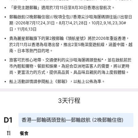
「麥兜主題郵輪」適用於7月15日至8月30日香港出發航次。
郵輪啟航(2晚郵輪住宿)//稅項全包//香港尖沙咀海運碼頭往返//出發日
期 :2026年7月17,24,31日，8月7,14,21,28日，10月2,9,16,23,30#
日，11月6,13日
貴為麗星郵輪旗下的第2艘郵輪《領航星號》將於2026年重返香港，
於2月11月以香港為母港出發，推出2至5晚深度遊航線，涵蓋中國、越
南、日本等熱門目的地。
旅客可於核心地帶、交通便利的尖沙咀海運碼頭登船*，並在啟航前於
市內輕鬆購物、餐飲和娛樂。為迎合亞洲地區客人的需要，將以更時
尚、更富活力的方式，提供高品質、具品味且親民的海上度假體驗。
船上活動詳情請參閱船上《郵報》，以船上公佈為準。
3
天行程
D
1
香港—郵輪碼頭登船—郵輪啟航 (2晚郵輪住宿)
餐食