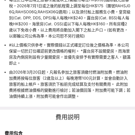
稅，2026年7月1日或之後的航程需上調至每位HK$175（團號RAHSJ0
6Q,RAHSO06Q,RAHSX06Q適用)；以及須付船上服務生小費，皇宮級
別(Cat. DPP, DDS, DPS)每人每晚HK$240，露台房(Cat. BSS)每人每
晚HK$200，海景房(Cat. OSS)或以下每人每晚HK$160，所有房種2
歲以下免收小費，以上費用將自動加入閣下之船上戶口。(如有更改，
以郵輪公司公佈為準，本公司恕不另行通知)
#以上價格只供參考，實際價錢以正式確定訂位後之價格為準，本公司
保留一切於訂位確認前更改價格的權利。 *露台房不設關愛房，而海景
房及內側房則設有少量關愛房，並優先安排予有實際需要之客人，額滿
即止。
由2026年3月20日起，凡報名參加之旅客須繳付燃油附加費，燃油附
加費將按每位旅客（2歲及以上）每晚港幣100元計算，並會自動計入
旅客的船上帳戶。旅客須於下船前完成結算及支付有關費用。 此附加
費將根據燃油價格的變動進行檢討；若油價回落，附加費可能下調；若
油價持續上漲，附加費可能會作出調整。
費用説明
費用包含