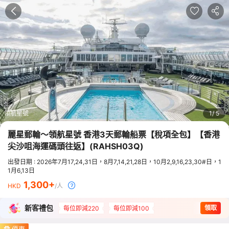
領航星號
1
5
麗星郵輪～領航星號 香港3天郵輪船票【稅項全包】【香港
尖沙咀海運碼頭往返】
(
RAHSH03Q
)
出發日期 : 2026年7月17,24,31日，8月7,14,21,28日，10月2,9,16,23,30#日，1
1月6,13日
1,300
HKD
/人
新客禮包
領取
每位即減220
每位即減100