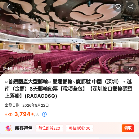
愛達郵輪~魔都號
1
6
~首艘國產大型郵輪~ 愛達郵輪~魔都號 中國（深圳）、越
南（金蘭）6天郵輪船票【稅項全包】【深圳蛇口郵輪碼頭
上落船】
(
RACAC06Q
)
出發日期 : 2026年8月22日
3,794
HKD
/人
新客禮包
領取
每位即減220
每位即減100