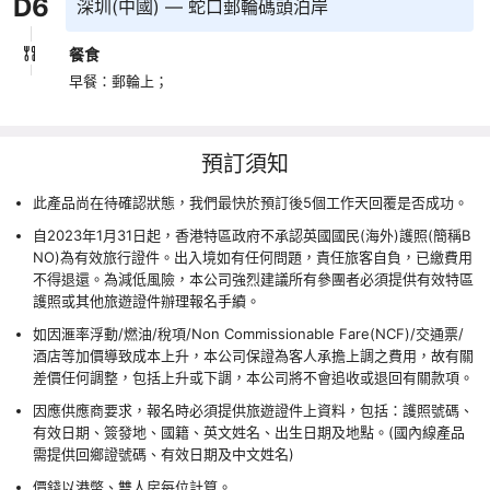
D
6
深圳(中國) — 蛇口郵輪碼頭泊岸
餐食
早餐：郵輪上；
預訂須知
此產品尚在待確認狀態，我們最快於預訂後5個工作天回覆是否成功。
自2023年1月31日起，香港特區政府不承認英國國民(海外)護照(簡稱B
NO)為有效旅行證件。出入境如有任何問題，責任旅客自負，已繳費用
不得退還。為減低風險，本公司強烈建議所有參團者必須提供有效特區
護照或其他旅遊證件辦理報名手續。
如因滙率浮動/燃油/稅項/Non Commissionable Fare(NCF)/交通票/
酒店等加價導致成本上升，本公司保證為客人承擔上調之費用，故有關
差價任何調整，包括上升或下調，本公司將不會追收或退回有關款項。
因應供應商要求，報名時必須提供旅遊證件上資料，包括：護照號碼、
有效日期、簽發地、國籍、英文姓名、出生日期及地點。(國內線產品
需提供回鄉證號碼、有效日期及中文姓名)
價錢以港幣、雙人房每位計算。