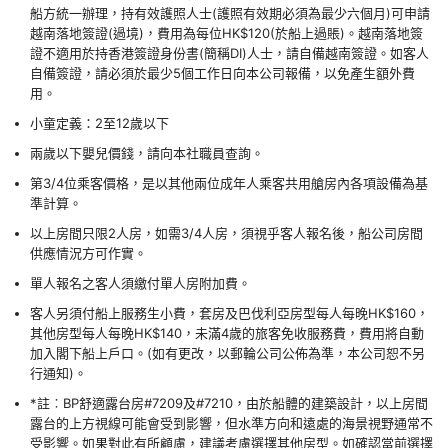
船方統一辦理，持有效護照人士(護照有效期必須為最少六個月)可申請
越南落地簽證(過境)，費用為每位HK$120(於船上過賬)。越南落地簽
證不適用於持香港簽證身份書(簡稱DI)人士，請自備越南簽證。如客人
自備簽證，請必須於最少5個工作日向本公司報備，以免產生額外費
用。
小童定義：2至12歲以下
兩歲以下嬰兒價錢，請向本社職員查詢。
第3/4位乘客價格，是以其他兩位成年人乘客共用艙房內各項設備為基
準計算。
以上房間只限2人房，如需3/4人房，須視乎客人報名後，船公司房間
供應情況方可作實。
單人報名之客人須繳付單人房附加費。
客人另須付船上服務生小費，套房及巴伐利亞房型每人每晚HK$160，
其他房型每人每晚HK$140，未滿4歲的旅客免收服務費，費用將自動
加入閣下船上戶口。(如有更改，以郵輪公司公佈為準，本公司恕不另
行通知)。
*註︰BP舒適露台房#7209及#7210，由於船體的建築設計，以上房間
露台的上方視線可能會受到影響，但水準方向和遠處的海景視野通常不
受影響。如果對此有所顧慮，建議考慮選擇其他房型。如確認當前選擇