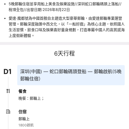
5晚郵輪住宿並享用船上美食及娛樂設施//深圳蛇口郵輪碼頭上落船//
稅項全包//出發日期:2026年8月22日
愛達·魔都號為中國首艘自主建造大型豪華郵輪，由愛達郵輪專業運營
管理。郵輪深度融匯中西文化，以「一船好戲」為核心主題，依照國人
生活習慣、飲食口味及娛樂喜好量身規劃，打造專屬中國人的高質感海
上度假新體驗。
6
天行程
D
1
深圳(中國) — 蛇口郵輪碼頭登船 — 郵輪啟航(5晚
郵輪住宿）
餐食
晚餐：郵輪上；
住宿
郵輪上
1800啟航