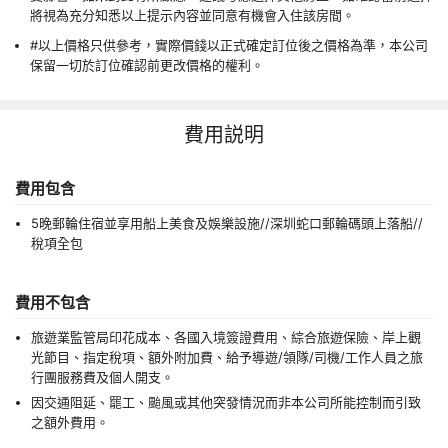
將視為充分知悉以上提示內容並同意有機會入住該房間。
#以上價格只供參考，實際價錢以正式確定訂位後之價格為準，本公司
保留一切於訂位確認前更改價格的權利。
費用説明
費用包含
5晚郵輪住宿並享用船上美食及娛樂設施//深圳蛇口郵輪碼頭上落船//
稅項全包
費用不包含
旅遊業監管局印花成本、各國入境簽證費用、綜合旅遊保險、岸上觀
光節目、指定稅項、額外附加費、給予導遊/領隊/司機/工作人員之旅
行團服務費及個人開支。
因交通阻延、罷工、颱風或其他突發情況而非本公司所能控制而引致
之額外費用。