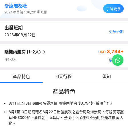
愛達魔都號
了解更多
2024年首航
136,201噸
0層
出發班期
更多班期
2026年08月22日
3,794+
隨機內艙房 (1-2人)
HKD
住1-2人
更多艙房
產品特色
6天行程
須知
產品特色
8月1日至13日期間報名優惠價 隨機內艙房 $3,794起(稅項全包)
8月1至13日期間報名8月22日出發航次之露台房及海景房，每艙房可獲
贈HK$300船上消費金！ #套房、巴伐利亞房種並不適用於是次推廣活
動。