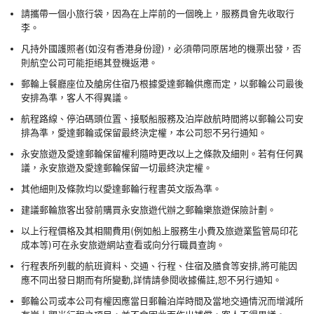
請攜帶一個小旅行袋，因為在上岸前的一個晚上，服務員會先收取行
李。
凡持外國護照者(如沒有香港身份證)，必須帶同原居地的機票出發，否
則航空公司可能拒絕其登機返港。
郵輪上餐廳座位及艙房住宿乃根據愛達郵輪供應而定，以郵輪公司最後
安排為準，客人不得異議。
航程路線、停泊碼頭位置、接駁船服務及泊岸啟航時間將以郵輪公司安
排為準，愛達郵輪或保留最終決定權，本公司恕不另行通知。
永安旅遊及愛達郵輪保留權利隨時更改以上之條款及細則。若有任何異
議，永安旅遊及愛達郵輪保留一切最終決定權。
其他細則及條款均以愛達郵輪行程書英文版為準。
建議郵輪旅客出發前購買永安旅遊代辦之郵輪樂旅遊保險計劃。
以上行程價格及其相關費用(例如船上服務生小費及旅遊業監管局印花
成本等)可在永安旅遊網站查看或向分行職員查詢。
行程表所列載的航班資料、交通、行程、住宿及膳食等安排,將可能因
應不同出發日期而有所變動,詳情請參閱收據備註,恕不另行通知。
郵輪公司或本公司有權因應當日郵輪泊岸時間及當地交通情況而增減所