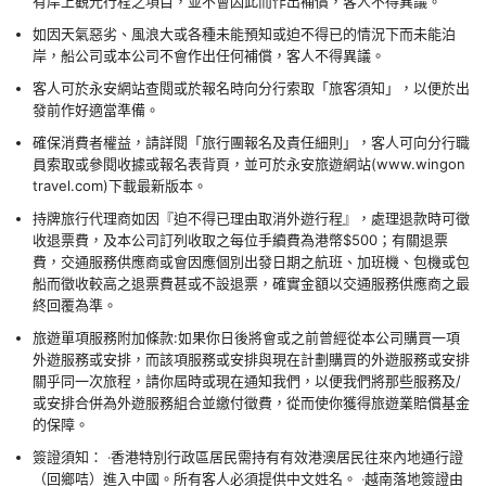
有岸上觀光行程之項目，並不會因此而作出補償，客人不得異議。
如因天氣惡劣、風浪大或各種未能預知或迫不得已的情況下而未能泊
岸，船公司或本公司不會作出任何補償，客人不得異議。
客人可於永安網站查閱或於報名時向分行索取「旅客須知」，以便於出
發前作好適當準備。
確保消費者權益，請詳閱「旅行團報名及責任細則」，客人可向分行職
員索取或參閱收據或報名表背頁，並可於永安旅遊網站(www.wingon
travel.com)下載最新版本。
持牌旅行代理商如因『迫不得已理由取消外遊行程』，處理退款時可徵
收退票費，及本公司訂列收取之每位手續費為港幣$500；有關退票
費，交通服務供應商或會因應個別出發日期之航班、加班機、包機或包
船而徵收較高之退票費甚或不設退票，確實金額以交通服務供應商之最
終回覆為準。
旅遊單項服務附加條款:如果你日後將會或之前曾經從本公司購買一項
外遊服務或安排，而該項服務或安排與現在計劃購買的外遊服務或安排
關乎同一次旅程，請你屆時或現在通知我們，以便我們將那些服務及/
或安排合併為外遊服務組合並繳付徵費，從而使你獲得旅遊業賠償基金
的保障。
簽證須知： ‧香港特別行政區居民需持有有效港澳居民往來內地通行證
（回鄉咭）進入中國。所有客人必須提供中文姓名。 ‧越南落地簽證由