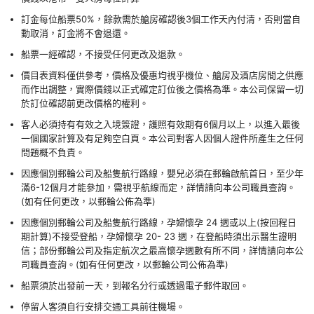
訂金每位船票50%，餘款需於艙房確認後3個工作天內付清，否則當自
動取消，訂金將不會退還。
船票一經確認，不接受任何更改及退款。
價目表資料僅供參考，價格及優惠均視乎機位、艙房及酒店房間之供應
而作出調整，實際價錢以正式確定訂位後之價格為準。本公司保留一切
於訂位確認前更改價格的權利。
客人必須持有有效之入境簽證，護照有效期有6個月以上，以進入最後
一個國家計算及有足夠空白頁。本公司對客人因個人證件所產生之任何
問題概不負責。
因應個別郵輪公司及船隻航行路線，嬰兒必須在郵輪啟航首日，至少年
滿6-12個月才能參加，需視乎航線而定，詳情請向本公司職員查詢。
(如有任何更改，以郵輪公佈為準)
因應個別郵輪公司及船隻航行路線，孕婦懷孕 24 週或以上(按回程日
期計算)不接受登船，孕婦懷孕 20- 23 週，在登船時須出示醫生證明
信；部份郵輪公司及指定航次之最高懷孕週數有所不同，詳情請向本公
司職員查詢。(如有任何更改，以郵輪公司公佈為準)
船票須於出發前一天，到報名分行或透過電子郵件取回。
停留人客須自行安排交通工具前往機場。