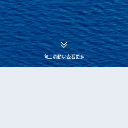
向上滑動以查看更多
永安郵輪
幻想曲號郵輪
幻想曲號2027年12月出發
當前獲取到
4
個
幻想曲號2027年12月
出發
的
郵輪產品
船票
7-晚 西班牙-葡萄牙-西班牙
地中海郵輪
幻想曲號
拉斯帕爾馬斯登船