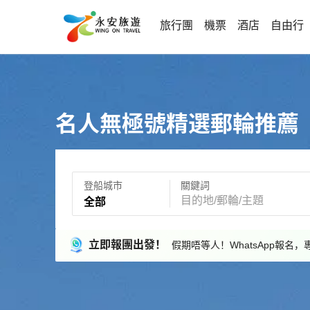
旅行團
機票
酒店
自由行
名人無極號精選郵輪推薦
登船城市
關鍵詞
全部
立即報團出發！
假期唔等人！WhatsApp報名