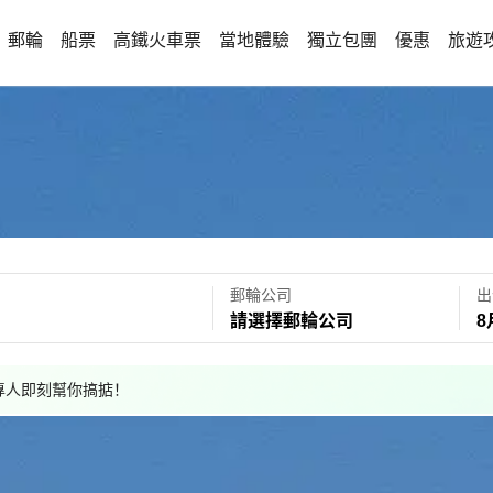
郵輪
船票
高鐵火車票
當地體驗
獨立包團
優惠
旅遊
郵輪公司
出
請選擇郵輪公司
8
，專人即刻幫你搞掂！