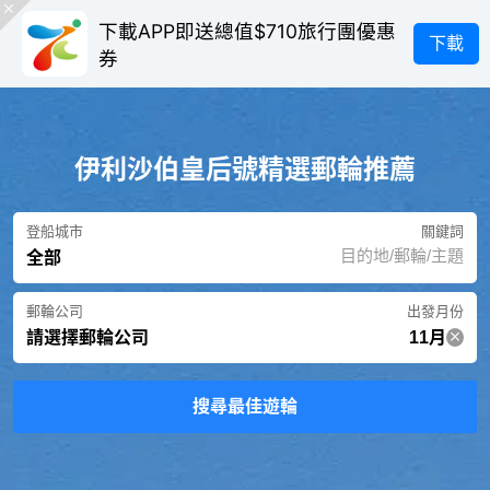
下載APP即送總值$710旅行團優惠
下載
券
伊利沙伯皇后號精選郵輪推薦
登船城市
關鍵詞
全部
郵輪公司
出發月份
請選擇郵輪公司
11月
搜尋最佳遊輪