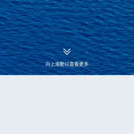
向上滑動以查看更多
永安郵輪
地中海抒情號郵輪
地中海抒情號2028年05月出發
當前獲取到
2
個
地中海抒情號2028年05月
出發
的
郵輪
產品
船票
7-晚 意大利-黑山-希臘
地中海郵輪
地中海抒情號
安科納登船