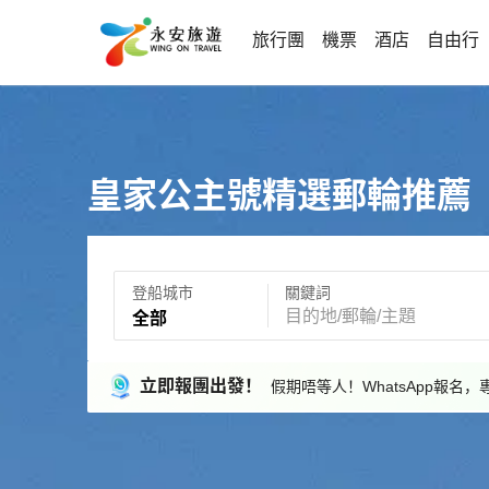
旅行團
機票
酒店
自由行
皇家公主號精選郵輪推薦
登船城市
關鍵詞
全部
立即報團出發！
假期唔等人！WhatsApp報名