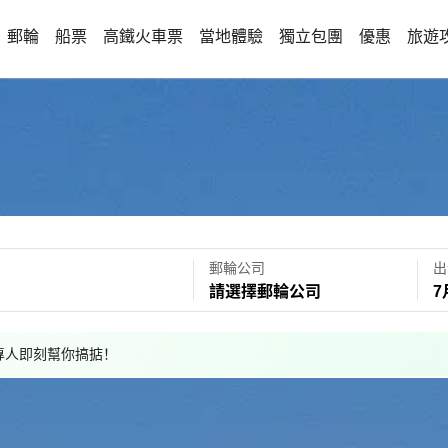
郵輪
船票
高鐵火車票
當地體驗
獨立包團
優惠
旅遊
郵輪公司
出
請選擇郵輪公司
7
，專人即刻幫你搞掂！