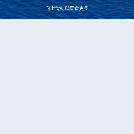
向上滑動以查看更多
永安郵輪
Disney Wonder郵輪
Disney Wonder2027年04月出
發
當前獲取到
5
個
Disney Wonder2027年04月
出發
的
郵輪產品
船票
4-晚 恩森那達
迪士尼遊輪
Disney Wonder
聖迭戈登船
編號
T176807
6,522
+
HKD
出發日期
19/04/2027