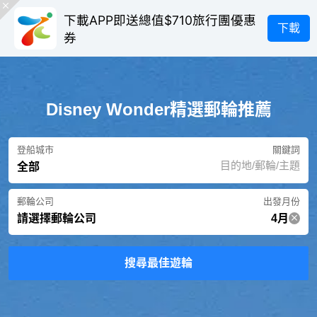
下載APP即送總值$710旅行團優惠
下載
券
Disney Wonder精選郵輪推薦
登船城市
關鍵詞
全部
郵輪公司
出發月份
請選擇郵輪公司
4月
搜尋最佳遊輪