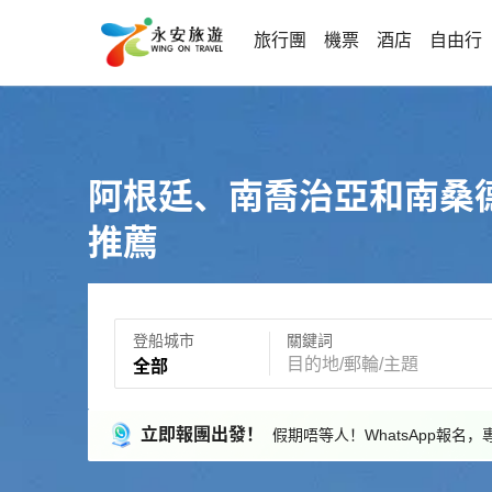
旅行團
機票
酒店
自由行
阿根廷、南喬治亞和南桑
推薦
登船城市
關鍵詞
全部
立即報團出發！
假期唔等人！WhatsApp報名