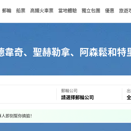
郵輪
船票
高鐵火車票
當地體驗
獨立包團
優惠
旅遊
德韋奇、聖赫勒拿、阿森鬆和特
郵輪公司
出
請選擇郵輪公司
，專人即刻幫你搞掂！