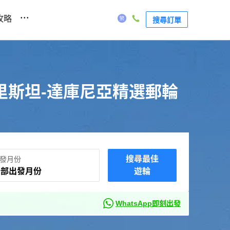
...
攻略
搜尋訂單
里斯坦-達庫尼亞精選郵輪
搜尋最佳
發月份
全部出發月份
遊輪
WhatsApp即刻出發