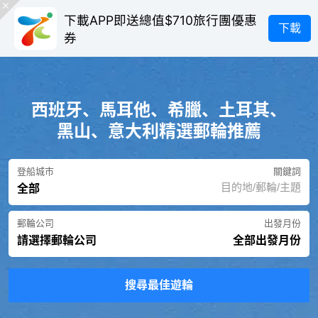
下載APP即送總值$710旅行團優惠
下載
券
西班牙、馬耳他、希臘、土耳其、
黑山、意大利精選郵輪推薦
登船城市
關鍵詞
全部
郵輪公司
出發月份
請選擇郵輪公司
全部出發月份
搜尋最佳遊輪