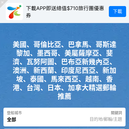
下載APP即送總值$710旅行團優惠
下載
券
美國、哥倫比亞、巴拿馬、哥斯達
黎加、墨西哥、美屬薩摩亞、斐
濟、瓦努阿圖、巴布亞新幾內亞、
澳洲、新西蘭、印度尼西亞、新加
坡、泰國、馬來西亞、越南、香
港、台灣、日本、加拿大精選郵輪
推薦
登船城市
關鍵詞
全部