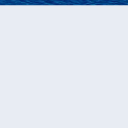
永安郵輪
美國、哥倫比亞、巴拿馬、哥斯達黎加、墨西哥、美屬
薩摩亞、斐濟、瓦努阿圖、巴布亞新幾內亞、澳洲、新西蘭、印度
尼西亞、新加坡、泰國、馬來西亞、越南、香港、台灣、日本、加
拿大郵輪旅遊
當前獲取到
1
個
美國、哥倫比亞、巴拿馬、哥斯達黎
加、墨西哥、美屬薩摩亞、斐濟、瓦努阿圖、巴布亞
新幾內亞、澳洲、新西蘭、印度尼西亞、新加坡、泰
國、馬來西亞、越南、香港、台灣、日本、加拿大
的
郵輪產品
船票
129-晚 環球旅行-中國-東南亞-澳
紐-墨西哥-夏威夷-東北亞-加勒比-
南太平洋-阿拉斯加-Pacific Coast
公主郵輪
珊瑚公主號
勞德代爾堡登船
al-巴拿馬
編號
T236489
116,958
+
HKD