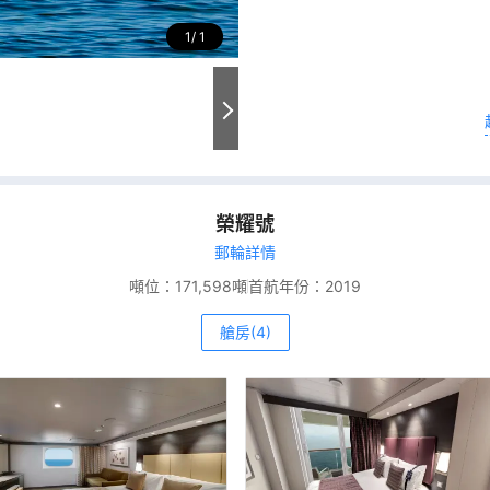
1
1
榮耀號
郵輪詳情
噸位：
171,598噸
首航年份：
2019
艙房(4)