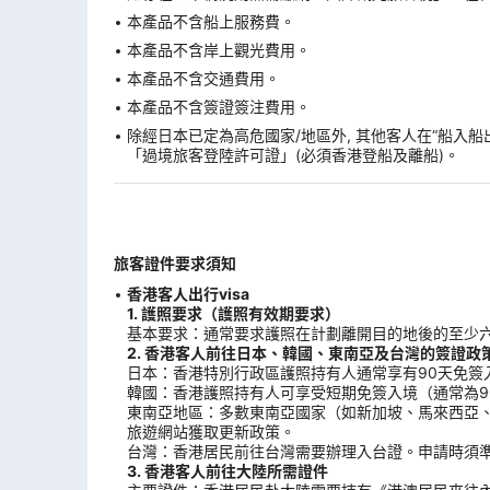
本產品不含船上服務費。
本產品不含岸上觀光費用。
本產品不含交通費用。
本產品不含簽證簽注費用。
除經日本已定為高危國家/地區外, 其他客人在“船入
「過境旅客登陸許可證」(必須香港登船及離船)。
旅客證件要求須知
香港客人出行visa
1. 護照要求（護照有效期要求）
基本要求：通常要求護照在計劃離開目的地後的至少
2. 香港客人前往日本、韓國、東南亞及台灣的簽證政
日本：香港特別行政區護照持有人通常享有90天免簽
韓國：香港護照持有人可享受短期免簽入境（通常為9
東南亞地區：多數東南亞國家（如新加坡、馬來西亞
旅遊網站獲取更新政策。
台灣：香港居民前往台灣需要辦理入台證。申請時須
3. 香港客人前往大陸所需證件