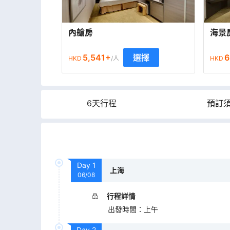
內艙房
海景
5,541
+
6
選擇
HKD
/人
HKD
6天行程
預訂
Day
1
上海
06/08
行程詳情
出發時間
：
上午
Day
2