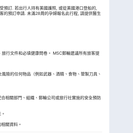
受預訂. 若出行人持有美國護照, 或從美國港口登船的,
客的預訂申請. 未滿28周的孕婦報名此行程, 請提供醫生
旅行文件和必填健康問卷。 MSC郵輪建議所有旅客提
全風險的任何物品（例如武器、酒精、食物、管製刀具、
。
配合相關部門、組織、郵輪公司或旅行社實施的安全預防
任。
的相關資料。