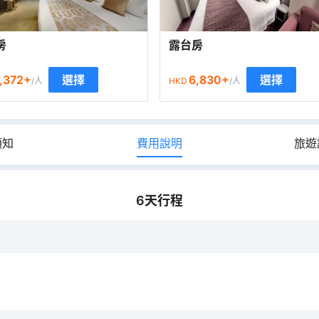
房
露台房
,372
+
6,830
+
選擇
選擇
/人
HKD
/人
須知
費用說明
旅遊
6
天行程