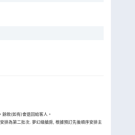
，餘款(如有)會退回給客人。
安排為第二批次. 夢幻級艙房, 根據預訂先後順序安排主