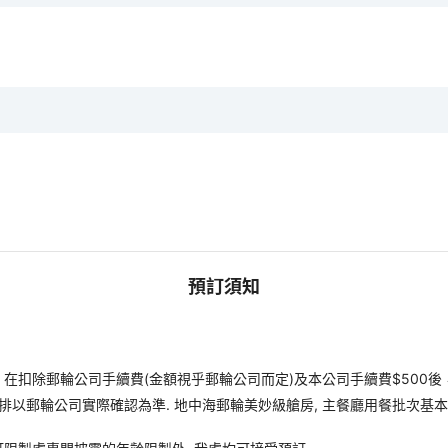
預訂須知
扣除郵輪公司手續費(金額視乎郵輪公司而定)及本公司手續費$500後
排以郵輪公司實際確認為準. 地中海郵輪美妙級艙房, 主餐廳用餐批次基本