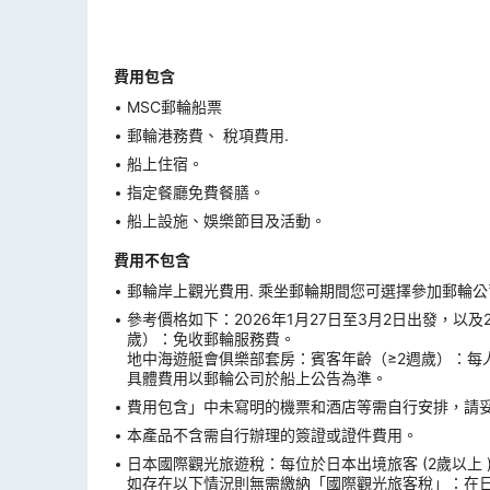
費用包含
MSC郵輪船票
郵輪港務費、 稅項費用.
船上住宿。
指定餐廳免費餐膳。
船上設施、娛樂節目及活動。
費用不包含
郵輪岸上觀光費用. 乘坐郵輪期間您可選擇參加郵輪
參考價格如下：2026年1月27日至3月2日出發，以
歲）：免收郵輪服務費。
地中海遊艇會俱樂部套房：賓客年齡（≥2週歲）：每
具體費用以郵輪公司於船上公告為準。
費用包含」中未寫明的機票和酒店等需自行安排，請
本產品不含需自行辦理的簽證或證件費用。
日本國際觀光旅遊稅：每位於日本出境旅客 (2歲以上 
如存在以下情況則無需繳納「國際觀光旅客稅」：在