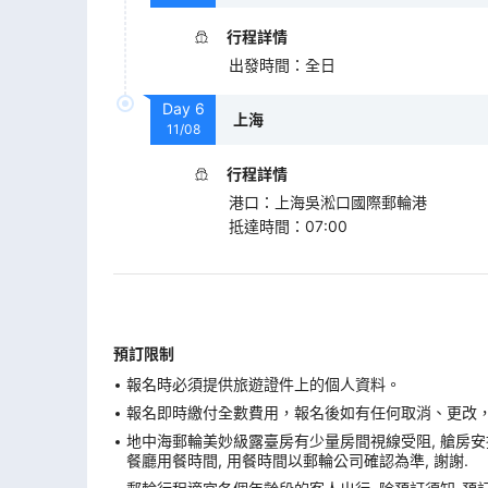
行程詳情
出發時間
：
全日
Day
6
上海
11/08
行程詳情
港口
：
上海吳淞口國際郵輪港
抵達時間
：
07:00
預訂限制
報名時必須提供旅遊證件上的個人資料。
報名即時繳付全數費用，報名後如有任何取消、更改，在
地中海郵輪美妙級露臺房有少量房間視線受阻, 艙房安
餐廳用餐時間, 用餐時間以郵輪公司確認為準, 謝謝.