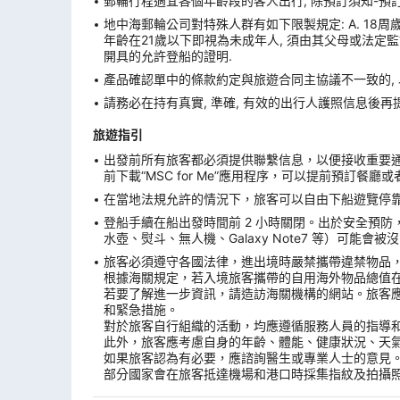
郵輪行程適宜各個年齡段的客人出行, 除預訂須知-預
地中海郵輪公司對特殊人群有如下限製規定: A. 18
年齡在21歲以下即視為未成年人, 須由其父母或法定監
開具的允許登船的證明.
產品確認單中的條款約定與旅遊合同主協議不一致的,
請務必在持有真實, 準確, 有效的出行人護照信息後再
旅遊指引
出發前所有旅客都必須提供聯繫信息，以便接收重要通
前下載“MSC for Me”應用程序，可以提前預訂餐
在當地法規允許的情況下，旅客可以自由下船遊覽停靠港。
登船手續在船出發時間前 2 小時關閉。出於安全預
水壺、熨斗、無人機、Galaxy Note7 等）可
旅客必須遵守各國法律，進出境時嚴禁攜帶違禁物品
根據海關規定，若入境旅客攜帶的自用海外物品總值
若要了解進一步資訊，請造訪海關機構的網站。旅客
和緊急措施。
對於旅客自行組織的活動，均應遵循服務人員的指導
此外，旅客應考慮自身的年齡、體能、健康狀況、天
如果旅客認為有必要，應諮詢醫生或專業人士的意見
部分國家會在旅客抵達機場和港口時採集指紋及拍攝