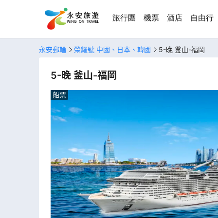
旅行團
機票
酒店
自由行
永安郵輪
榮耀號 中國、日本、韓國
5-晚 釜山-福岡
5-晚 釜山-福岡
船票