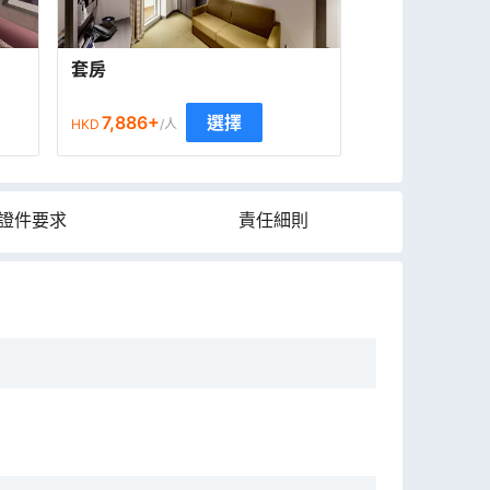
套房
7,886
+
選擇
HKD
/人
證件要求
責任細則