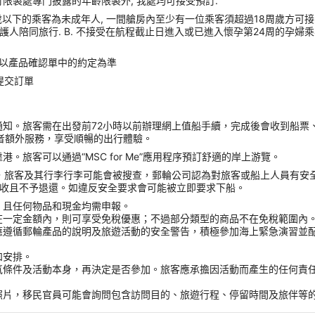
訂限製處專門披露的年齡限製外, 我處均可接受預訂.
周歲以下的乘客為未成年人, 一間艙房內至少有一位乘客須超過18周歲方可接
護人陪同旅行. B. 不接受在航程截止日進入或已進入懷孕第24周的孕婦乘
 以產品確認單中的約定為準
提交訂單
知。旅客需在出發前72小時以前辦理網上值船手續，完成後會收到船票、
廳或者額外服務，享受順暢的出行體驗。
旅客可以通過“MSC for Me”應用程序預訂舒適的岸上游覽。
防，旅客及其行李行李可能會被搜查，郵輪公司認為對旅客或船上人員有安
能會被沒收且不予退還。如違反安全要求會可能被立即要求下船。
，且任何物品和現金均需申報。
在一定金額內，則可享受免稅優惠；不過部分類型的商品不在免稅範圍內
應遵循郵輪產品的說明及旅遊活動的安全警告，積極參加海上緊急演習並
和安排。
氣條件及活動本身，再決定是否參加。旅客應承擔因活動而產生的任何責
。
照片，移民官員可能會詢問包含訪問目的、旅遊行程、停留時間及旅伴等