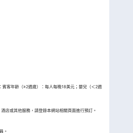
房：賓客年齡（≥2週歲）：每人每晚18美元；嬰兒（＜2週
、酒店或其他服務，請登錄本網站相關頁面進行預訂。
員。