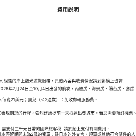
費用說明
公司組織的岸上觀光遊覽服務，具體內容與收費情況請到郵輪上咨詢.
及2026年7月24日至10月4日出發的航次，內艙房、海景房、陽台房、套
人每晚21美元；嬰兒（＜2週歲）：免收郵輪服務費。
妥善規劃您的行程，強烈建議提前一天抵達出發城市。若您需要預訂機票
) 需支付三千元日幣的國際旅客稅. 請於船上支付有關費用。
日本停留期間未滿2歲的兒童；駐日本的外交官、領事或其他符合條件的人