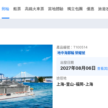
郵輪
船票
高鐵火車票
當地體驗
獨立包團
優惠
旅遊
產品編號：
T100514
地中海郵輪 榮耀號
出發日期
2027年08月06日
查看其
途徑地
上海-釜山-福岡-上海