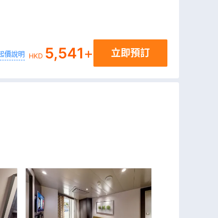
5,541
+
立即預訂
起價說明
HKD