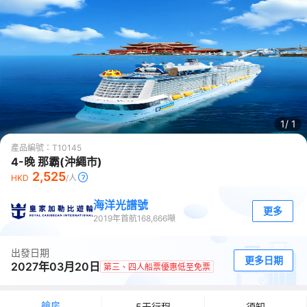
1/
1
產品編號：
T10145
4-晚 那霸(沖繩市)
2,525
HKD
/人
海洋光譜號
更多
2019
年首航
168,666
噸
出發日期
更多日期
2027年03月20日
第三、四人船票優惠低至免票
艙房
5天行程
須知