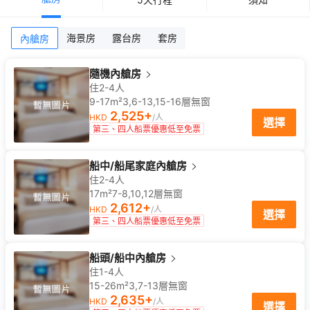
海景房
露台房
套房
內艙房
隨機內艙房
住2-4人
9-17m²
3,6-13,15-16
層
無窗
2,525
+
HKD
/人
選擇
第三、四人船票優惠低至免票
船中/船尾家庭內艙房
住2-4人
17m²
7-8,10,12
層
無窗
2,612
+
HKD
/人
選擇
第三、四人船票優惠低至免票
船頭/船中內艙房
住1-4人
15-26m²
3,7-13
層
無窗
2,635
+
HKD
/人
選擇