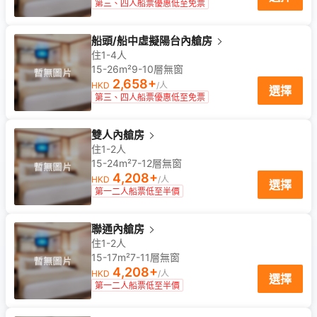
第三、四人船票優惠低至免票
船頭/船中虛擬陽台內艙房
住1-4人
15-26m²
9-10
層
無窗
2,658
+
HKD
/人
選擇
第三、四人船票優惠低至免票
雙人內艙房
住1-2人
15-24m²
7-12
層
無窗
4,208
+
HKD
/人
選擇
第一二人船票低至半價
聯通內艙房
住1-2人
15-17m²
7-11
層
無窗
4,208
+
HKD
/人
選擇
第一二人船票低至半價