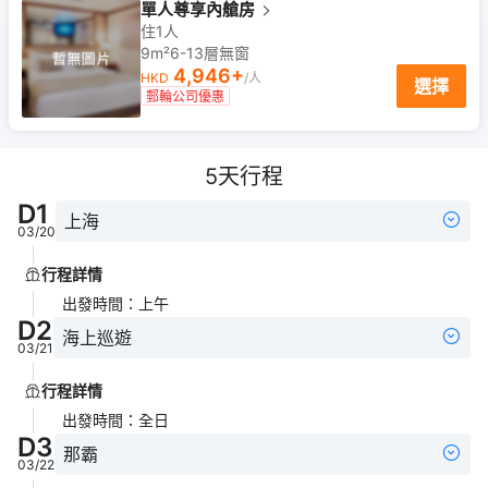
單人尊享內艙房
住1人
9m²
6-13
層
無窗
4,946
+
HKD
/人
選擇
郵輪公司優惠
5
天行程
D
1
上海
03/20
行程詳情
出發時間
：
上午
D
2
海上巡遊
03/21
行程詳情
出發時間
：
全日
D
3
那霸
03/22