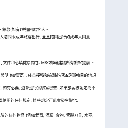
，餘款(如有)會退回給客人。
人陪同未成年旅客出行, 並且陪同出行的成年人同意.
旅行文件和必填健康問卷. MSC郵輪建議所有旅客提前下
證明 (如需要) . 疫苗接種和檢測必須滿足郵輪目的地規
體檢, 如有必要, 還會進行實驗室檢查. 如果旅客被認定為不
使用的任何規定. 這些規定可能會發生變化.
何物品 (例如武器, 酒精, 食物, 管製刀具, 水壺,