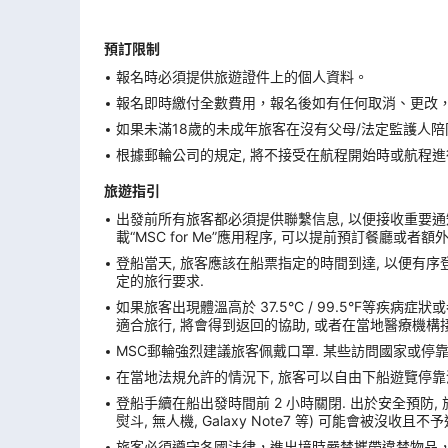
預訂限制
報名時必須提供旅遊證件上的個人資料。
報名即時繳付全數費用，報名後如有任何取消、更改，在
如果未滿18歲的未成年旅客在沒有父母/法定監護人陪
根據郵輪公司的規定, 將不接受在航程開始時或航程進
旅遊指引
出發前所有旅客都必須提供聯繫信息, 以便接收重要通知
載“MSC for Me”應用程序, 可以提前預訂餐廳或者
登船當天, 旅客應該在船票指定的時間到達, 以便有序登
定的旅行要求.
如果旅客出現體溫高於 37.5°C / 99.5°F等疾病
適合旅行, 將會得到返回的協助, 或者在當地醫療機構接
MSC郵輪強烈建議旅客佩戴口罩. 某些訪問國家或停
在當地法規允許的情況下, 旅客可以自由下船遊覽停靠港. 
登船手續在船出發時間前 2 小時關閉. 出於安全預防,
熨斗, 無人機, Galaxy Note7 等) 可能會被沒
旅客必須遵守各國法律，進出境時嚴禁攜帶違禁物品