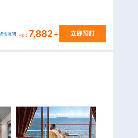
7,882
+
立即預訂
起價說明
HKD