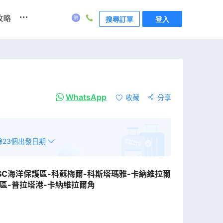
...
攻略
搜尋訂單
登入
WhatsApp
收藏
分享
餘
23
個出發日期
SC海洋保護區-科蘇梅爾-科斯塔瑪雅-卡納維拉爾
護區-普拉塔港-卡納維拉爾角