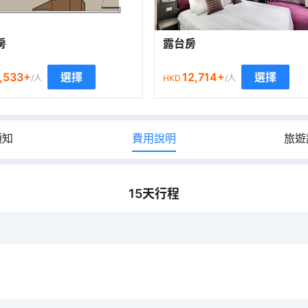
房
露台房
,533
+
12,714
+
選擇
選擇
/人
HKD
/人
須知
費用說明
旅遊
15
天行程