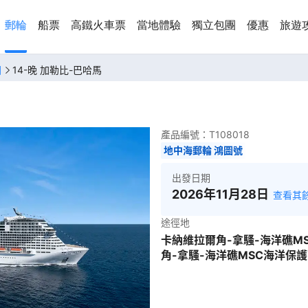
郵輪
船票
高鐵火車票
當地體驗
獨立包團
優惠
旅遊
國
14-晚 加勒比-巴哈馬
產品編號：
T108018
地中海郵輪 鴻圖號
出發日期
2026年11月28日
查看其
途徑地
卡納維拉爾角-拿騷-海洋礁M
角-拿騷-海洋礁MSC海洋保