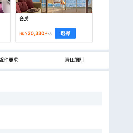
套房
20,330
+
選擇
HKD
/人
證件要求
責任細則