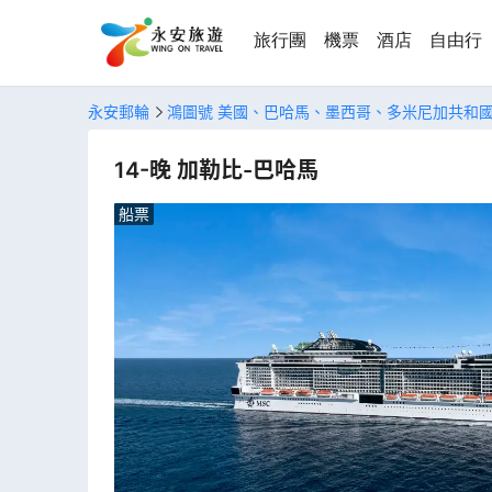
旅行團
機票
酒店
自由行
永安郵輪
鴻圖號 美國、巴哈馬、墨西哥、多米尼加共和
14-晚 加勒比-巴哈馬
船票