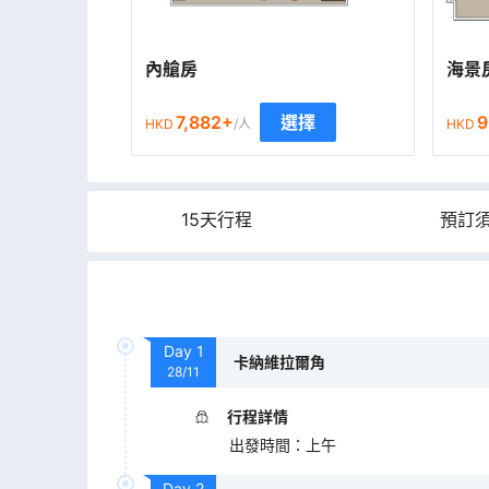
內艙房
海景
7,882
+
9
選擇
HKD
/人
HKD
15天行程
預訂
Day
1
卡納維拉爾角
28/11
行程詳情
出發時間
：
上午
Day
2