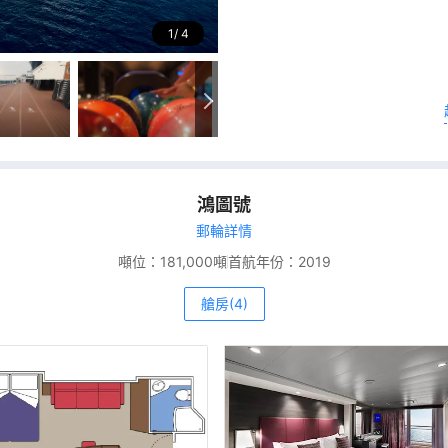
1
4
鴻圖號
郵輪詳情
噸位：
181,000噸
首航年份：
2019
艙房(4)