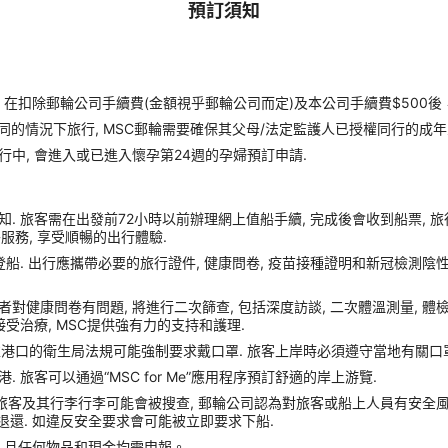
預訂須知
扣除郵輪公司手續費(金額視乎郵輪公司而定)及本公司手續費$500後
同的情況下旅行, MSC郵輪需要確保其父母/法定監護人已授權同行的成年
行中, 會進入或已進入懷孕第24週的孕婦預訂申請.
. 旅客需在出發前72小時以前辦理網上值船手續, 完成後會收到船票, 
額外服務, 享受順暢的出行體驗.
船. 出行應攜帶必要的旅行證件, 健康問卷, 疫苗接種證明和新冠檢測陰性
症狀或者對健康問卷有問題, 將進行二次篩查, 包括深度訪談, 二次體溫測量, 
受治療, MSC提供強有力的支持和護理.
靠港口的衛生局法規可能強制要求戴口罩. 旅客上岸時必須遵守當地有關口罩
旅客可以通過“MSC for Me”應用程序預訂舒適的岸上游覽.
 旅客及其行李行李可能會被搜查, 郵輪公司認為對旅客或船上人員有安全風險的任
收且不予退還. 如違反安全要求會可能被立即要求下船.
，且任何物品和現金均需申報。