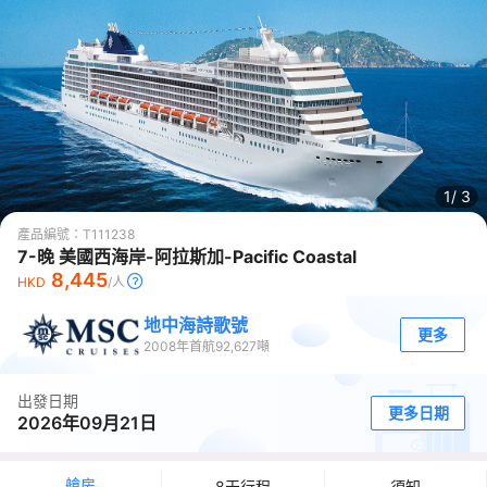
1/
3
產品編號：
T111238
7-晚 美國西海岸-阿拉斯加-Pacific Coastal
8,445
HKD
/人
地中海詩歌號
更多
2008
年首航
92,627
噸
出發日期
更多日期
2026年09月21日
艙房
8天行程
須知