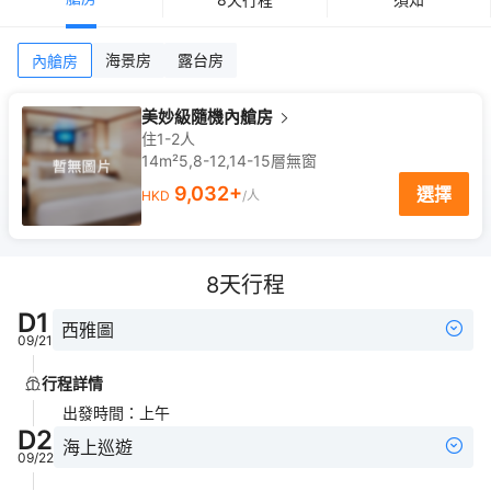
海景房
露台房
內艙房
美妙級隨機內艙房
住1-2人
14m²
5,8-12,14-15
層
無窗
9,032
+
選擇
HKD
/人
8
天行程
D
1
西雅圖
09/21
行程詳情
出發時間
：
上午
D
2
海上巡遊
09/22