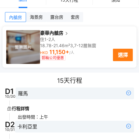
海景房
露台房
套房
內艙房
豪華內艙房
住1-2人
18.78-21.46m²
3,7-12
層
無窗
11,150
+
HKD
/人
選擇
郵輪公司優惠
15
天行程
D
1
羅馬
10/30
行程詳情
出發時間
：
上午
D
2
卡利亞里
10/31