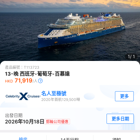
1/
1
產品編號：
T113723
13-晚 西班牙-葡萄牙-百慕達
71,919
HKD
/人
名人至極號
更多
2020
年首航
129,500
噸
出發日期
更多日期
2026年10月18日
郵輪公司優惠
艙房
14天行程
須知