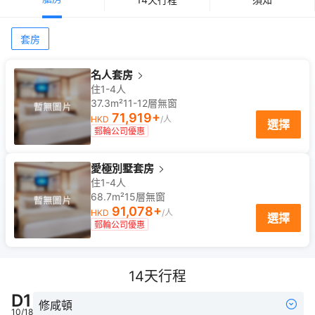
套房
名人套房
住1-4人
37.3m²
11-12
層
無窗
71,919
+
HKD
/人
選擇
郵輪公司優惠
愛極別墅套房
住1-4人
68.7m²
15
層
無窗
91,078
+
HKD
/人
選擇
郵輪公司優惠
14
天行程
D
1
修咸頓
10/18