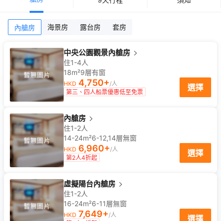
海景房
露台房
套房
內艙房
中央公園觀景內艙房
住1-4人
18m²
9
層
有窗
4,750
+
HKD
/人
選擇
第三、四人船票優惠低至免票
內艙房
住1-2人
14-24m²
6-12,14
層
無窗
6,960
+
HKD
/人
選擇
第2人4折起
虛擬陽台內艙房
住1-2人
16-24m²
6-11
層
無窗
7,649
+
HKD
/人
選擇