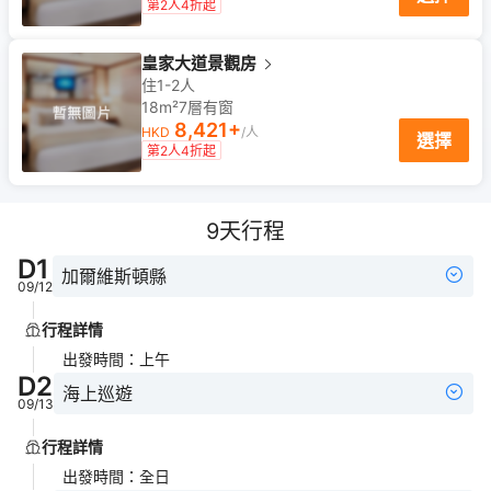
第2人4折起
皇家大道景觀房
住1-2人
18m²
7
層
有窗
8,421
+
HKD
/人
選擇
第2人4折起
9
天行程
D
1
加爾維斯頓縣
09/12
行程詳情
出發時間
：
上午
D
2
海上巡遊
09/13
行程詳情
出發時間
：
全日