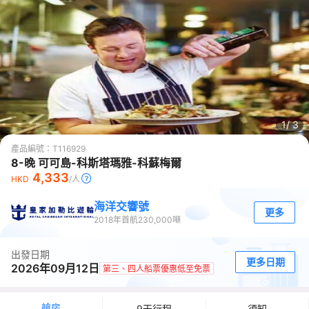
1/
3
產品編號：
T116929
8-晚 可可島-科斯塔瑪雅-科蘇梅爾
4,333
HKD
/人
海洋交響號
更多
2018
年首航
230,000
噸
出發日期
更多日期
2026年09月12日
第三、四人船票優惠低至免票
艙房
9天行程
須知