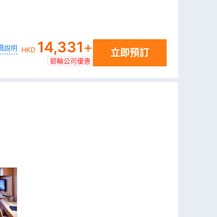
14,331
+
價說明
HKD
立即預訂
郵輪公司優惠