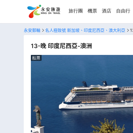
旅行團
機票
酒店
自由行
永安郵輪
名人極致號 新加坡、印度尼西亞、澳大利亞
13-晚 印度尼西亞-澳洲
船票