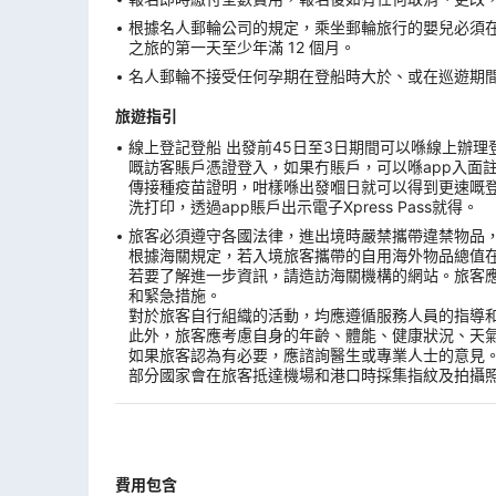
根據名人郵輪公司的規定，乘坐郵輪旅行的嬰兒必須
之旅的第一天至少年滿 12 個月。
名人郵輪不接受任何孕期在登船時大於、或在巡遊期間
旅遊指引
線上登記登船 出發前45日至3日期間可以喺線上辦理登船手續。
嘅訪客賬戶憑證登入，如果冇賬戶，可以喺app入面
傳接種疫苗證明，咁樣喺出發嗰日就可以得到更速嘅登船
洗打印，透過app賬戶出示電子Xpress Pass就得。
旅客必須遵守各國法律，進出境時嚴禁攜帶違禁物品
根據海關規定，若入境旅客攜帶的自用海外物品總值
若要了解進一步資訊，請造訪海關機構的網站。旅客
和緊急措施。
對於旅客自行組織的活動，均應遵循服務人員的指導
此外，旅客應考慮自身的年齡、體能、健康狀況、天
如果旅客認為有必要，應諮詢醫生或專業人士的意見
部分國家會在旅客抵達機場和港口時採集指紋及拍攝
費用包含