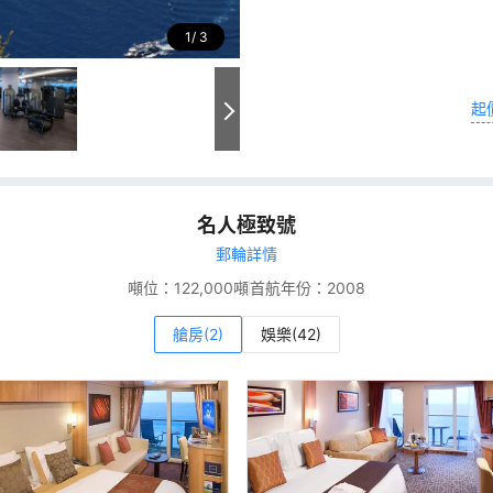
1
3
起
名人極致號
郵輪詳情
噸位：
122,000噸
首航年份：
2008
艙房(2)
娛樂(42)