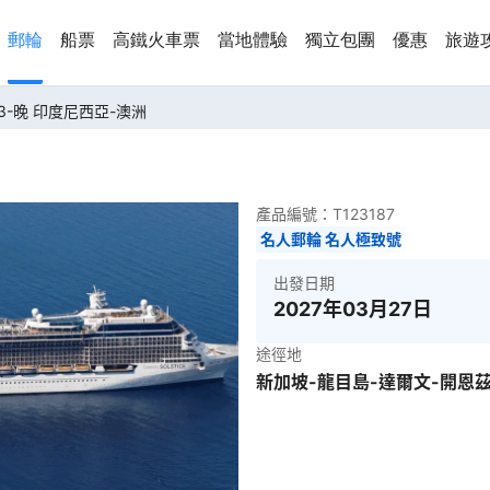
郵輪
船票
高鐵火車票
當地體驗
獨立包團
優惠
旅遊
13-晚 印度尼西亞-澳洲
產品編號：
T123187
名人郵輪 名人極致號
出發日期
2027年03月27日
途徑地
新加坡-龍目島-達爾文-開恩茲