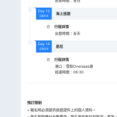
出發時間
：
全日
Day
13
海上巡遊
08/04
行程詳情
出發時間
：
全天
Day
14
悉尼
09/04
行程詳情
港口
：
雪梨Overseas港
抵達時間
：
06:30
預訂限制
報名時必須提供旅遊證件上的個人資料。
報名即時繳付全數費用，報名後如有任何取消、更改，在