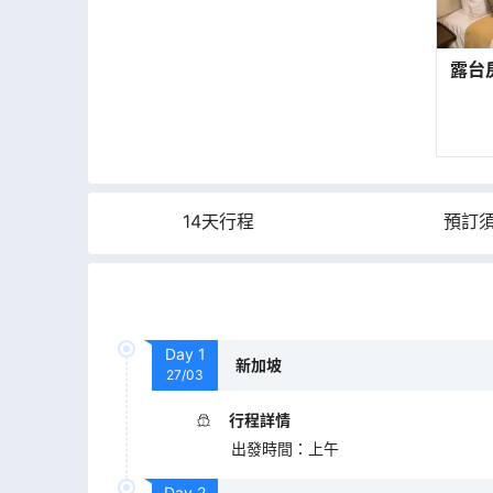
露台
14天行程
預訂
Day
1
新加坡
27/03
行程詳情
出發時間
：
上午
Day
2