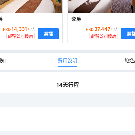
房
套房
14,331
+
37,447
+
HKD
/人
HKD
/人
選擇
選
郵輪公司優惠
郵輪公司優惠
須知
費用說明
旅遊
14
天行程