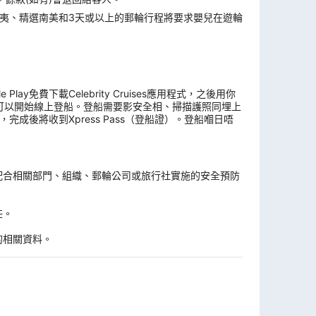
夷、精選南美和3天或以上的郵輪行程將要求嬰兒在遊輪
y免費下載Celebrity Cruises應用程式，之後用你
可以開始線上登船。登船需要影安全相、掃描護照同埋上
後將收到Xpress Pass（登船證）。登船嗰日唔
。
配合相關部門、組織、郵輪公司或旅行社實施的安全預防
任。
的相關資料。