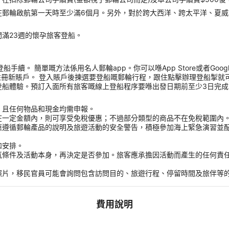
在郵輪啟航第一天時至少滿6個月。另外，對於跨大西洋、跨太平洋、夏威
滿23週的懷孕旅客登船。
 簡單嘅方法係用名人郵輪app。你可以喺App Store或者Google Pla
註冊新賬戶。 登入賬戶後揀選要登船嘅郵輪行程，跟住點擊辦理登船掣就
體驗。預訂入面所有旅客嘅線上登船程序要喺出發日期前至少3日完成，完成
，且任何物品和現金均需申報。
在一定金額內，則可享受免稅優惠；不過部分類型的商品不在免稅範圍內
應遵循郵輪產品的說明及旅遊活動的安全警告，積極參加海上緊急演習並
和安排。
氣條件及活動本身，再決定是否參加。旅客應承擔因活動而產生的任何責
。
照片，移民官員可能會詢問包含訪問目的、旅遊行程、停留時間及旅伴等
費用說明