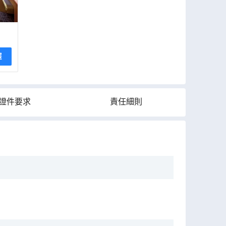
擇
證件要求
責任細則