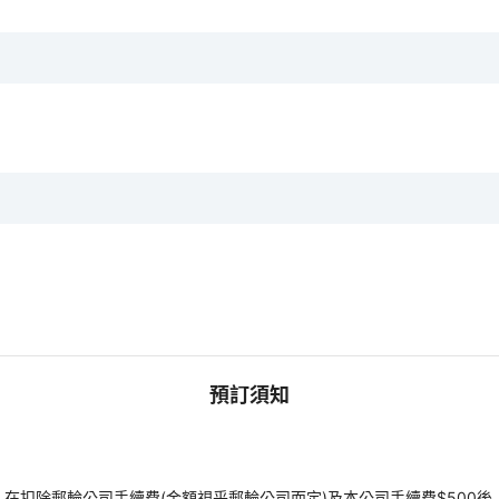
預訂須知
扣除郵輪公司手續費(金額視乎郵輪公司而定)及本公司手續費$500後