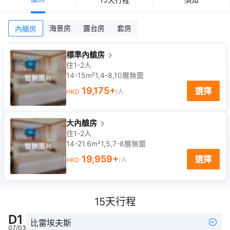
海景房
露台房
套房
內艙房
標準內艙房
住1-2人
14-15m²
1,4-8,10
層
無窗
19,175
+
選擇
HKD
/人
大內艙房
住1-2人
14-21.6m²
1,5,7-8
層
無窗
19,959
+
選擇
HKD
/人
15
天行程
D
1
比雷埃夫斯
07/03