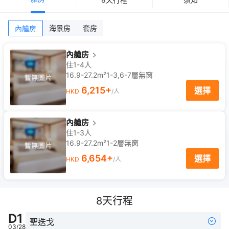
海景房
套房
內艙房
內艙房
住1-4人
16.9-27.2m²
1-3,6-7
層
無窗
6,215
+
選擇
HKD
/人
內艙房
住1-3人
16.9-27.2m²
1-2
層
無窗
6,654
+
選擇
HKD
/人
8
天行程
D
1
聖迭戈
03/28