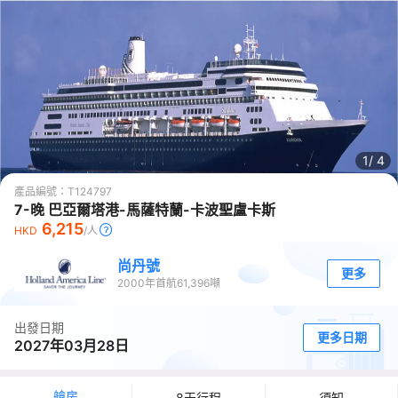
1/
4
產品編號：
T124797
7-晚 巴亞爾塔港-馬薩特蘭-卡波聖盧卡斯
6,215
HKD
/人
尚丹號
更多
2000
年首航
61,396
噸
出發日期
更多日期
2027年03月28日
艙房
8天行程
須知