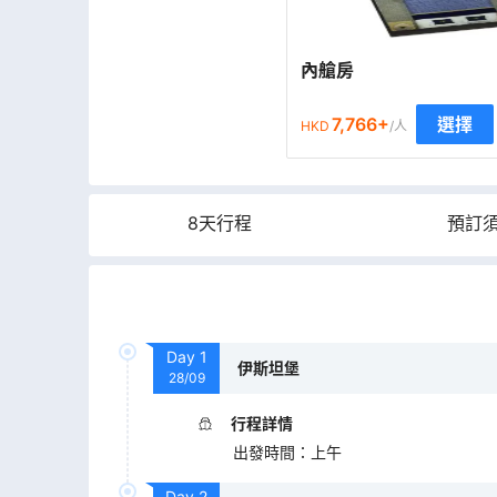
內艙房
7,766
+
選擇
HKD
/人
8天行程
預訂
Day
1
伊斯坦堡
28/09
行程詳情
出發時間
：
上午
Day
2