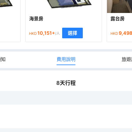
海景房
露台房
10,151
+
9,49
選擇
HKD
/人
HKD
須知
費用說明
旅遊
8
天行程