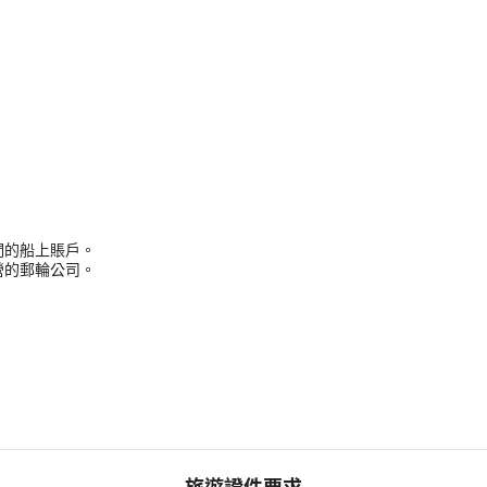
們的船上賬戶。
營的郵輪公司。
。