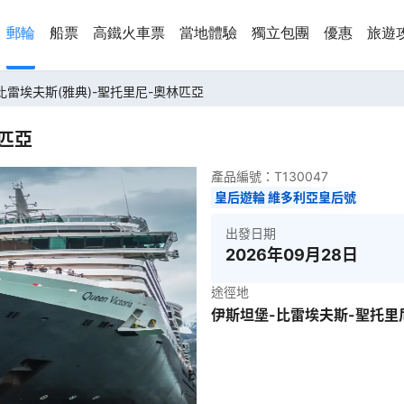
郵輪
船票
高鐵火車票
當地體驗
獨立包團
優惠
旅遊
 比雷埃夫斯(雅典)-聖托里尼-奧林匹亞
林匹亞
產品編號：
T130047
皇后遊輪 維多利亞皇后號
出發日期
2026年09月28日
途徑地
伊斯坦堡-比雷埃夫斯-聖托里