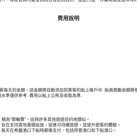
費用說明
客每天的金額，該金額將自動添加到乘客的船上帳戶中. 船員獎勵金額將根
用水準僅供參考. 費用以船上公佈及收取為準.
用，稱為“郵輪費”，這與許多其他旅遊目的地類似。
，旨在支持當地基礎設施，促進可持續旅遊，並提升遊客的體驗。
，每天在希臘港口下船時都需支付，包括停靠港口和下船港口。