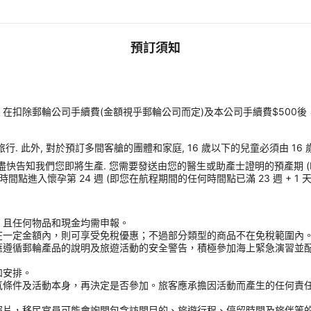
預訂須知
扣除郵輪公司手續費(金額視乎郵輪公司而定)及本公司手續費$500後
旅行. 此外, 對於預訂多間客艙的團體和家庭, 16 歲以下的兒童必須由 1
盡快告知我們您即將生產. 您需要發送由您的醫生或助產士證明的預產期 (ED
進入懷孕第 24 週 (即您在航程期間的任何時間點已滿 23 週 + 1 天
，且任何物品和現金均需申報。
在一定金額內，則可享受免稅優惠；不過部分類型的商品不在免稅範圍內
應遵循郵輪產品的說明及旅遊活動的安全警告，積極參加海上緊急演習並
和安排。
氣條件及活動本身，再決定是否參加。旅客應承擔因活動而產生的任何責
。
照片，移民官員可能會詢問包含訪問目的、旅遊行程、停留時間及旅伴等