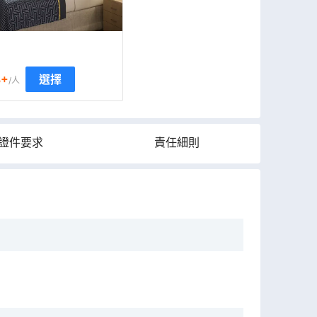
8
+
選擇
/人
證件要求
責任細則