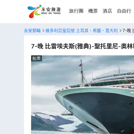
旅行團
機票
酒店
自由行
永安郵輪
維多利亞皇后號 土耳其、希臘、意大利
7-晚
7-晚 比雷埃夫斯(雅典)-聖托里尼-奧
船票