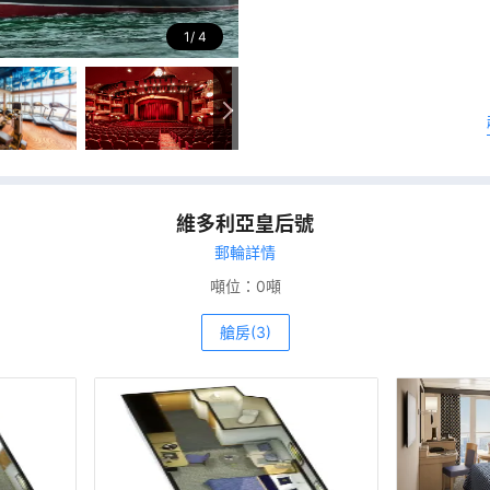
1
4
維多利亞皇后號
郵輪詳情
噸位：
0噸
艙房(3)