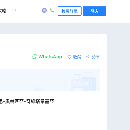
...
攻略
搜尋訂單
登入
WhatsApp
收藏
分享
尼-奧林匹亞-奇維塔韋基亞