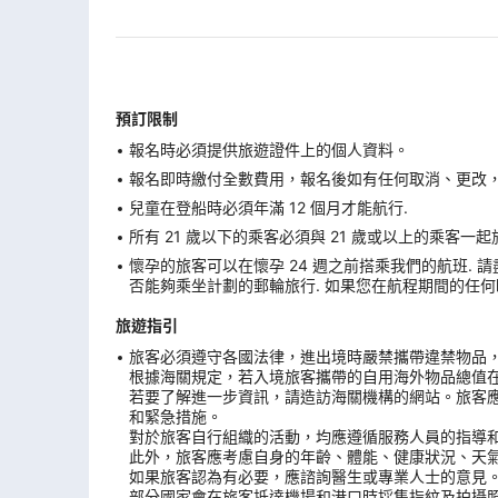
預訂限制
報名時必須提供旅遊證件上的個人資料。
報名即時繳付全數費用，報名後如有任何取消、更改，在
兒童在登船時必須年滿 12 個月才能航行.
所有 21 歲以下的乘客必須與 21 歲或以上的乘客一起
懷孕的旅客可以在懷孕 24 週之前搭乘我們的航班. 請
否能夠乘坐計劃的郵輪旅行. 如果您在航程期間的任何時間點
旅遊指引
旅客必須遵守各國法律，進出境時嚴禁攜帶違禁物品
根據海關規定，若入境旅客攜帶的自用海外物品總值
若要了解進一步資訊，請造訪海關機構的網站。旅客
和緊急措施。
對於旅客自行組織的活動，均應遵循服務人員的指導
此外，旅客應考慮自身的年齡、體能、健康狀況、天
如果旅客認為有必要，應諮詢醫生或專業人士的意見
部分國家會在旅客抵達機場和港口時採集指紋及拍攝