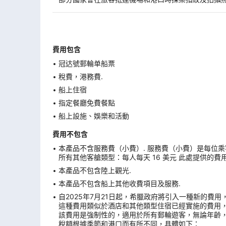
費用包含
冠达號郵輪单船票
稅費，港務費.
船上住宿
指定餐廳免費餐點
船上設施、娛樂和活動
費用不包含
本產品不含服務費（小費）. 服務費（小費）是每位乘
所有其他客艙類型：每人每天 16 美元 此處提供的費
本產品不包含陸上觀光.
本產品不包含船上其他收費項目及服務.
自2025年7月21日起，希臘政府將引入一種新的費
這種費用類似於酒店和其他類型住宿已經實施的費用
該費用是強制性的，適用於所有郵輪遊客，無論年齡
稅額根據季節和港口而有所不同，具體如下：