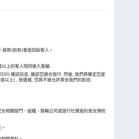
，餘款(如有)會退回給客人。
6 歲以上的客人陪同進入客艙.
D) 確認訊息, 確認您適合旅行. 然後, 我們將確定您是
或以上) , 很遺憾, 您將不被允許乘坐我們的航班.
。
配合相關部門、組織、郵輪公司或旅行社實施的安全預防
任。
的相關資料。