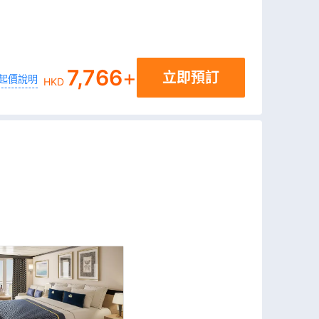
7,766
+
立即預訂
起價說明
HKD