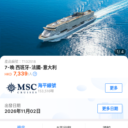
1/
4
產品編號：
T132518
7-晚 西班牙-法國-意大利
7,339
HKD
/人
海平線號
更多
153,516
噸
出發日期
更多日期
2026年11月02日
艙房
8天行程
須知