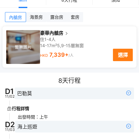
海景房
露台房
套房
內艙房
豪華內艙房
住1-4人
14-17m²
5,9-15
層
無窗
7,339
+
選擇
HKD
/人
8
天行程
D
1
巴勒莫
11/02
行程詳情
出發時間
：
上午
D
2
海上巡遊
11/03