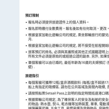
預訂限制
報名時必須提供旅遊證件上的個人資料。
報名即時繳付全數費用，報名後如有任何取消、更改，在
根據皇家加勒比遊輪公司的規定, 乘坐郵輪旅行的嬰兒必
月.
根據皇家加勒比遊輪公司的規定, 將不接受在航程開始
旅客預訂的姓名, 必須與其護照或其他正式國籍證明上的
所有文件必須是原始的或經過公證的副本. 另外, 如果
單個客艙可以由已婚的, 最低年齡為16歲的夫婦預訂 
壁) .
旅遊指引
每個客艙可攜帶12瓶/盒非酒精飲料 (每瓶/盒不超過17
船上有指定的吸煙區. 請勿在公共區域及房間內吸煙, 
請按照船票Setsail Pass上註明的指定時間抵達
根據郵輪公司規定, 為了確保客人的安全及船舶的安全
的物品: 熱水壺, 熨斗, 乾衣機等加熱裝置, 單車, 電動滑板
械彈藥等武器, 五金工具, 易燃易爆及發熱物品, 腐蝕性