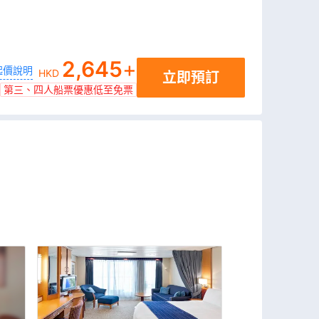
2,645
+
起價說明
HKD
立即預訂
第三、四人船票優惠低至免票