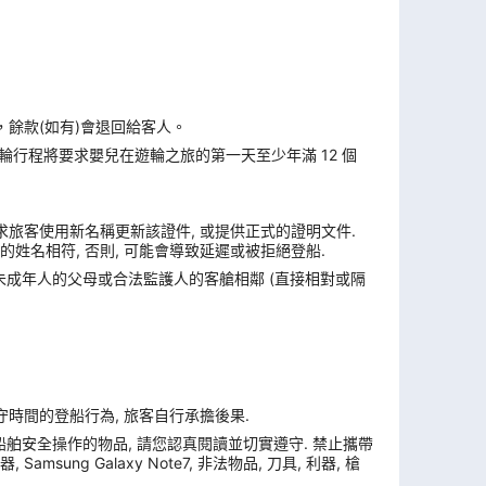
，餘款(如有)會退回給客人。
遊輪行程將要求嬰兒在遊輪之旅的第一天至少年滿 12 個
求旅客使用新名稱更新該證件, 或提供正式的證明文件.
姓名相符, 否則, 可能會導致延遲或被拒絕登船.
與未成年人的父母或合法監護人的客艙相鄰 (直接相對或隔
遵守時間的登船行為, 旅客自行承擔後果.
舶安全操作的物品, 請您認真閱讀並切實遵守. 禁止攜帶
ung Galaxy Note7, 非法物品, 刀具, 利器, 槍