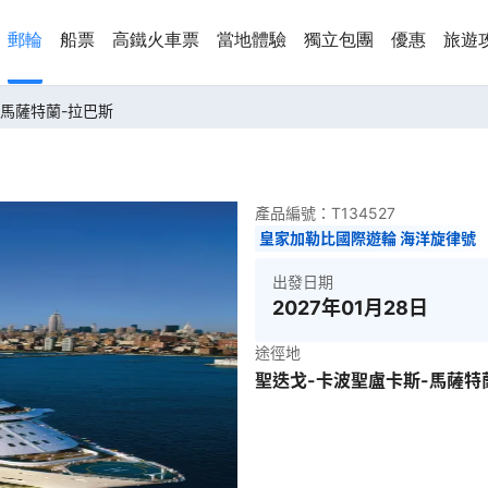
郵輪
船票
高鐵火車票
當地體驗
獨立包團
優惠
旅遊
-馬薩特蘭-拉巴斯
產品編號：
T134527
皇家加勒比國際遊輪 海洋旋律號
出發日期
2027年01月28日
途徑地
聖迭戈-卡波聖盧卡斯-馬薩特