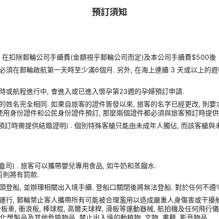
預訂須知
扣除郵輪公司手續費(金額視乎郵輪公司而定)及本公司手續費$500後
須在郵輪啟航第一天時至少滿6個月. 另外, 在海上連續 3 天或以上的
時或航程進行中, 會進入或已進入懷孕第23週的孕婦預訂申請.
姓名完全相同. 如果自旅客的證件簽發以來, 旅客的名字已經更改, 則要
使用身份證件和公民身份證件預訂, 那麼兩個證件都必須與旅客預訂時提供的
(預訂時需提供結婚證明) . 個別特殊客艙只能由未成年人獨佔, 而該客艙
盎司) . 旅客可以攜帶嬰兒專用食品, 如牛奶和蒸餾水.
否則將有罰款.
港口碼頭登船, 並辦理相關出入境手續. 登船口關閉後將無法登船. 對於任何不
運行, 郵輪禁止客人攜帶所有可能被合理濫用以造成嚴重人身傷害或干擾船
車, 衝浪板, 棒球棍, 高爾夫球桿, 滑板等運動器械, 航拍機及任何飛行儀器, Sams
化學製品及其他危險物品, 禁止出入境的動植物, 文物, 書籍, 影音物品.