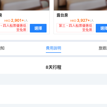
房
露台房
2,901
+
3,927
+
HKD
/人
HKD
/人
、四人船票優惠低
第三、四人船票優惠低
選擇
選
至免票
至免票
須知
費用說明
旅遊
8
天行程