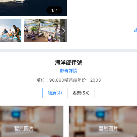
1
4
海洋旋律號
郵輪詳情
噸位：
90,090噸
首航年份：
2003
艙房(4)
娛樂(54)