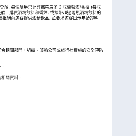
. 每個艙房只允許攜帶最多 2 瓶葡萄酒/香檳 (每瓶
, 在船上購買酒精飲料和香煙, 或攜帶超過兩瓶酒精飲料的
權拒絕向遊客提供酒精飲品, 並要求遊客出示年齡證明.
。
配合相關部門、組織、郵輪公司或旅行社實施的安全預防
任。
的相關資料。