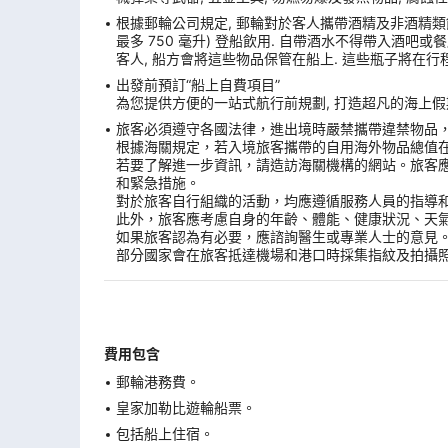
根據郵輪公司規定, 郵輪對於客人攜帶酒精及非酒精類飲
最多 750 毫升) 登船飲用. 自帶酒水不得帶入酒吧
客人, 船方會將這些物品保管在船上. 這些瓶子將在行
出發前預訂“船上自費項目”
為您提供方便的一站式航行前規劃, 打造超凡的海上假期
旅客必須遵守各國法律，進出境時嚴禁攜帶違禁物品
根據海關規定，若入境旅客攜帶的自用海外物品總值
若要了解進一步資訊，請造訪海關機構的網站。旅客
和緊急措施。
對於旅客自行組織的活動，均應遵循服務人員的指導
此外，旅客應考慮自身的年齡、體能、健康狀況、天
如果旅客認為有必要，應諮詢醫生或專業人士的意見
部分國家會在旅客抵達機場和港口時採集指紋及拍攝
費用包含
郵輪港務費。
皇家加勒比遊輪船票。
包括船上住宿。