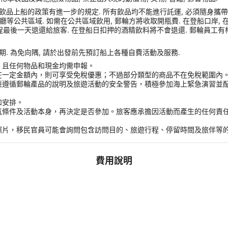
品上船的政策有進一步的規定. 所有飲品均不能進行託運, 必須隨身攜帶登船
或餐廳等公共區域. 如需在公共區域飲用, 郵輪方將收取開瓶費. 在登船口岸
程最後一天退還給旅客. 在登船日扣押的酒精飲料將不會退還. 郵輪員工有
. 為免向隅, 請於出發前先預訂船上各種自費活動及服務.
，且任何物品和現金均需申報。
在一定金額內，則可享受免稅優惠；不過部分類型的商品不在免稅範圍內
應遵循郵輪產品的說明及旅遊活動的安全警告，積極參加海上緊急演習並
和安排。
氣條件及活動本身，再決定是否參加。旅客應承擔因活動而產生的任何責
。
照片，移民官員可能會詢問包含訪問目的、旅遊行程、停留時間及旅伴等
費用說明