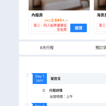
內艙房
海景
2,645
+
HKD
/人
第三、四人船票優惠低
第三
選擇
至免票
8天行程
預訂
Day
1
聖迭戈
28/01
行程詳情
出發時間
：
上午
Day
2