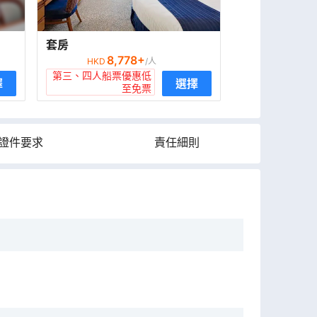
套房
8,778
+
HKD
/人
第三、四人船票優惠低
擇
選擇
至免票
證件要求
責任細則