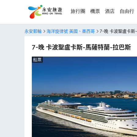
旅行團
機票
酒店
自由行
永安郵輪
海洋旋律號 美國、墨西哥
7-晚 卡波聖盧卡斯
7-晚 卡波聖盧卡斯-馬薩特蘭-拉巴斯
船票